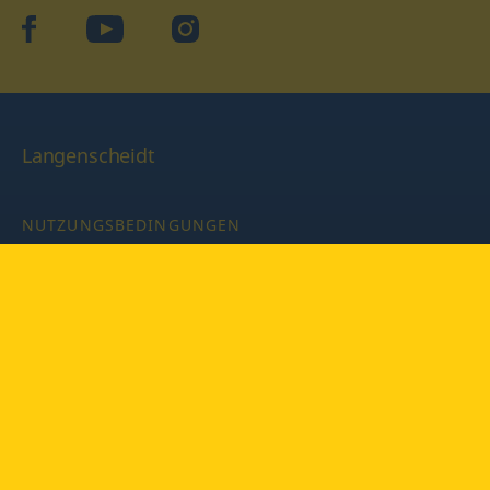
facebook
YouTube
Instagram
Langenscheidt
NUTZUNGSBEDINGUNGEN
DATENSCHUTZBESTIMMUNGEN
IMPRESSUM
PRIVATSPHÄRE-EINSTELLUNGEN
LATEINWÖRTERBUCH MIT CODE
Copyright © 2026 PONS Langenscheidt GmbH, Alle Rechte
vorbehalten.