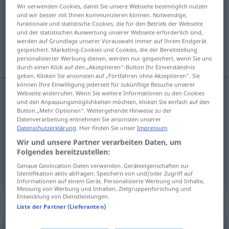
Wir verwenden Cookies, damit Sie unsere Webseite bestmöglich nutzen
und wir besser mit Ihnen kommunizieren können. Notwendige,
Übersicht aller Übersetzungen
funktionale und statistische Cookies, die für den Betrieb der Webseite
(Für mehr Details die Übersetzung anklicken/antippen)
und der statistischen Auswertung unserer Webseite erforderlich sind,
werden auf Grundlage unserer Vorauswahl immer auf Ihrem Endgerät
gespeichert. Marketing-Cookies und Cookies, die der Bereitstellung
to tick off...
personalisierter Werbung dienen, werden nur gespeichert, wenn Sie uns
durch einen Klick auf den „Akzeptieren“-Button Ihr Einverständnis
geben. Klicken Sie ansonsten auf „Fortfahren ohne Akzeptieren“. Sie
können Ihre Einwilligung jederzeit für zukünftige Besuche unserer
Webseite widerrufen. Wenn Sie weitere Informationen zu den Cookies
Beispiele
und den Anpassungsmöglichkeiten möchten, klicken Sie einfach auf den
Button „Mehr Optionen“. Weitergehende Hinweise zu der
jemanden rüffeln
UMG
Datenverarbeitung entnehmen Sie ansonsten unserer
Datenschutzerklärung
. Hier finden Sie unser
Impressum
.
od
to
give
sb
a
ticking-off
(
dressing-down)
Wir und unsere Partner verarbeiten Daten, um
Folgendes bereitzustellen:
to
tick
sb
off
Genaue Geolocation-Daten verwenden. Geräteeigenschaften zur
Identifikation aktiv abfragen. Speichern von und/oder Zugriff auf
Informationen auf einem Gerät. Personalisierte Werbung und Inhalte,
Messung von Werbung und Inhalten, Zielgruppenforschung und
Entwicklung von Dienstleistungen.
Synonyme für "rüffeln"
Liste der Partner (Lieferanten)