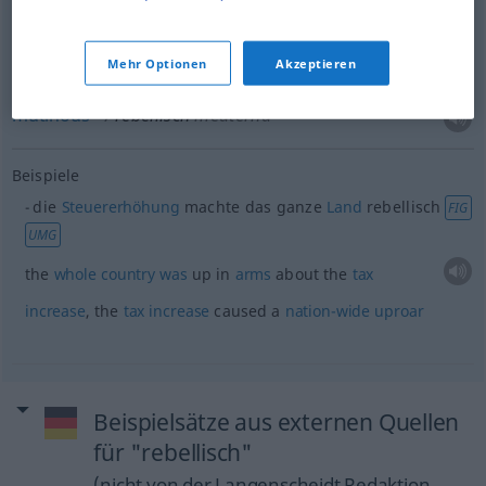
insurrectional
rebellisch
aufständisch
Mehr Optionen
Akzeptieren
mutinous
rebellisch
meuternd
Beispiele
die
Steuererhöhung
machte das ganze
Land
rebellisch
FIG
UMG
the
whole
country
was
up in
arms
about the
tax
increase
, the
tax
increase
caused a
nation-wide
uproar
Beispielsätze aus externen Quellen
für "rebellisch"
(nicht von der Langenscheidt Redaktion