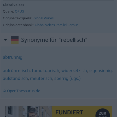
GlobalVoices
Quelle:
OPUS
Originaltextquelle:
Global Voices
Originaldatenbank:
Global Voices Parallel Corpus
Synonyme für "rebellisch"
abtrünnig
aufrührerisch
,
tumultuarisch
,
widersetzlich
,
eigensinnig
,
aufständisch
,
meuterisch
,
sperrig (ugs.)
© OpenThesaurus.de