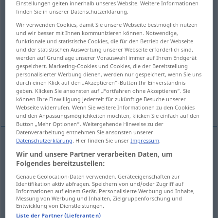
Einstellungen gelten innerhalb unseres Website. Weitere Informationen
finden Sie in unserer Datenschutzerklärung.
Übersicht aller Übersetzungen
Wir verwenden Cookies, damit Sie unsere Webseite bestmöglich nutzen
(Für mehr Details die Übersetzung anklicken/antippen)
und wir besser mit Ihnen kommunizieren können. Notwendige,
funktionale und statistische Cookies, die für den Betrieb der Webseite
und der statistischen Auswertung unserer Webseite erforderlich sind,
rebellious, rebel
werden auf Grundlage unserer Vorauswahl immer auf Ihrem Endgerät
gespeichert. Marketing-Cookies und Cookies, die der Bereitstellung
personalisierter Werbung dienen, werden nur gespeichert, wenn Sie uns
insurgent, insurrectionary, insurrectional
durch einen Klick auf den „Akzeptieren“-Button Ihr Einverständnis
geben. Klicken Sie ansonsten auf „Fortfahren ohne Akzeptieren“. Sie
können Ihre Einwilligung jederzeit für zukünftige Besuche unserer
mutinous
Weitere Beispiele...
Webseite widerrufen. Wenn Sie weitere Informationen zu den Cookies
und den Anpassungsmöglichkeiten möchten, klicken Sie einfach auf den
Button „Mehr Optionen“. Weitergehende Hinweise zu der
Datenverarbeitung entnehmen Sie ansonsten unserer
Datenschutzerklärung
. Hier finden Sie unser
Impressum
.
rebellious
,
rebel
rebellisch
aufrührerisch
Wir und unsere Partner verarbeiten Daten, um
(
ATTR
)
Folgendes bereitzustellen:
Genaue Geolocation-Daten verwenden. Geräteeigenschaften zur
Identifikation aktiv abfragen. Speichern von und/oder Zugriff auf
insurgent
rebellisch
aufständisch
Informationen auf einem Gerät. Personalisierte Werbung und Inhalte,
Messung von Werbung und Inhalten, Zielgruppenforschung und
Entwicklung von Dienstleistungen.
insurrectionary
rebellisch
aufständisch
Liste der Partner (Lieferanten)