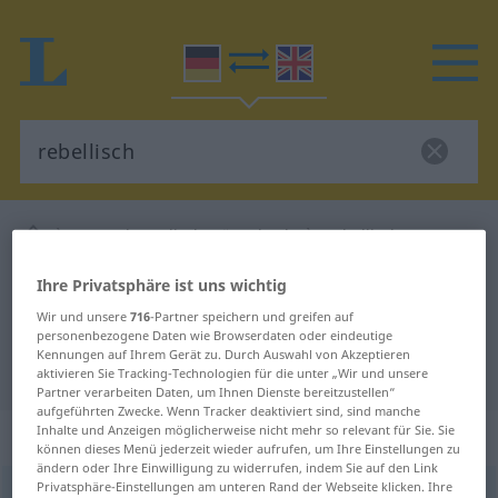
Deutsch-Englisch Wörterbuch
rebellisch
Deutsch-Englisch Übersetzung für
Ihre Privatsphäre ist uns wichtig
"rebellisch"
Wir und unsere
716
-Partner speichern und greifen auf
personenbezogene Daten wie Browserdaten oder eindeutige
Kennungen auf Ihrem Gerät zu. Durch Auswahl von Akzeptieren
"rebellisch" Englisch Übersetzung
aktivieren Sie Tracking-Technologien für die unter „Wir und unsere
Partner verarbeiten Daten, um Ihnen Dienste bereitzustellen“
aufgeführten Zwecke. Wenn Tracker deaktiviert sind, sind manche
Inhalte und Anzeigen möglicherweise nicht mehr so relevant für Sie. Sie
„rebellisch“
: Adjektiv
können dieses Menü jederzeit wieder aufrufen, um Ihre Einstellungen zu
ändern oder Ihre Einwilligung zu widerrufen, indem Sie auf den Link
Privatsphäre-Einstellungen am unteren Rand der Webseite klicken. Ihre
rebellisch
adj