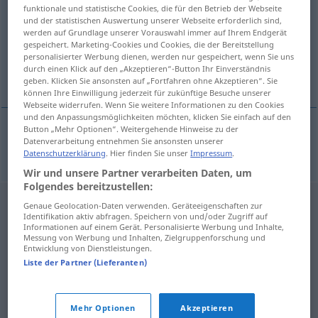
funktionale und statistische Cookies, die für den Betrieb der Webseite
und der statistischen Auswertung unserer Webseite erforderlich sind,
Übersicht aller Übersetzungen
werden auf Grundlage unserer Vorauswahl immer auf Ihrem Endgerät
(Für mehr Details die Übersetzung anklicken/antippen)
gespeichert. Marketing-Cookies und Cookies, die der Bereitstellung
personalisierter Werbung dienen, werden nur gespeichert, wenn Sie uns
durch einen Klick auf den „Akzeptieren“-Button Ihr Einverständnis
landesweit
geben. Klicken Sie ansonsten auf „Fortfahren ohne Akzeptieren“. Sie
können Ihre Einwilligung jederzeit für zukünftige Besuche unserer
Webseite widerrufen. Wenn Sie weitere Informationen zu den Cookies
und den Anpassungsmöglichkeiten möchten, klicken Sie einfach auf den
Button „Mehr Optionen“. Weitergehende Hinweise zu der
Datenverarbeitung entnehmen Sie ansonsten unserer
landesweit
nation-wide
Datenschutzerklärung
. Hier finden Sie unser
Impressum
.
Wir und unsere Partner verarbeiten Daten, um
Folgendes bereitzustellen:
Genaue Geolocation-Daten verwenden. Geräteeigenschaften zur
Identifikation aktiv abfragen. Speichern von und/oder Zugriff auf
Informationen auf einem Gerät. Personalisierte Werbung und Inhalte,
Messung von Werbung und Inhalten, Zielgruppenforschung und
Entwicklung von Dienstleistungen.
Liste der Partner (Lieferanten)
Mehr Optionen
Akzeptieren