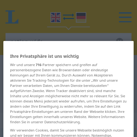
Ihre Privatsphäre ist uns wichtig
Englisch-Deutsch Wörterbuch
nation-wide
Wir und unsere
716
-Partner speichern und greifen auf
personenbezogene Daten wie Browserdaten oder eindeutige
Englisch-Deutsch Übersetzung für
Kennungen auf Ihrem Gerät zu. Durch Auswahl von Akzeptieren
aktivieren Sie Tracking-Technologien für die unter „Wir und unsere
"nation-wide"
Partner verarbeiten Daten, um Ihnen Dienste bereitzustellen“
aufgeführten Zwecke. Wenn Tracker deaktiviert sind, sind manche
Inhalte und Anzeigen möglicherweise nicht mehr so relevant für Sie. Sie
"nation-wide" Deutsch Übersetzung
können dieses Menü jederzeit wieder aufrufen, um Ihre Einstellungen zu
ändern oder Ihre Einwilligung zu widerrufen, indem Sie auf den Link
Privatsphäre-Einstellungen am unteren Rand der Webseite klicken. Ihre
Einstellungen gelten innerhalb unseres Website. Weitere Informationen
„nation-wide“
: adjective | adverb
finden Sie in unserer Datenschutzerklärung.
Wir verwenden Cookies, damit Sie unsere Webseite bestmöglich nutzen
und wir besser mit Ihnen kommunizieren können. Notwendige,
nation-wide
adj
&
adv