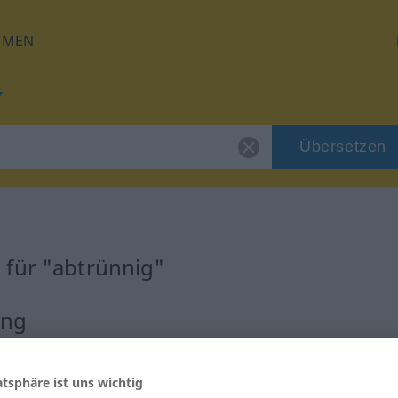
HMEN
Übersetzen
 für "abtrünnig"
ung
atsphäre ist uns wichtig