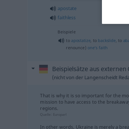
apostate
faithless
Beispiele
to
apostatize
, to
backslide
, to
ab
renounce)
one’s
faith
Beispielsätze aus externen 
(nicht von der Langenscheidt Reda
That is why it is so important for the m
mission to have access to the breakawa
regions.
Quelle:
Europarl
In other words, Ukraine is merely a br