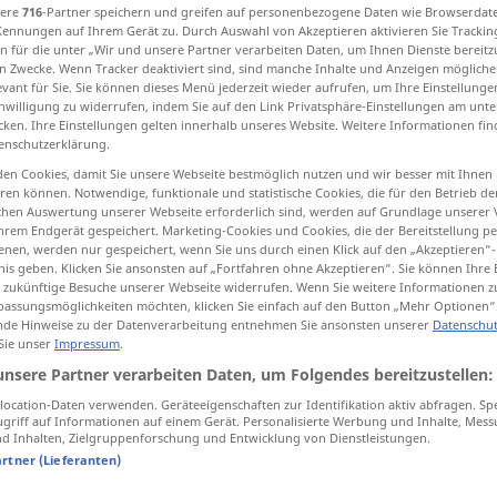
sere
716
-Partner speichern und greifen auf personenbezogene Daten wie Browserdat
Kennungen auf Ihrem Gerät zu. Durch Auswahl von Akzeptieren aktivieren Sie Trackin
n für die unter „Wir und unsere Partner verarbeiten Daten, um Ihnen Dienste bereitz
n Zwecke. Wenn Tracker deaktiviert sind, sind manche Inhalte und Anzeigen mögliche
evant für Sie. Sie können dieses Menü jederzeit wieder aufrufen, um Ihre Einstellung
tippen)
inwilligung zu widerrufen, indem Sie auf den Link Privatsphäre-Einstellungen am unt
cken. Ihre Einstellungen gelten innerhalb unseres Website. Weitere Informationen fin
eant, apostate
apostate, faithless
enschutzerklärung.
en Cookies, damit Sie unsere Webseite bestmöglich nutzen und wir besser mit Ihnen
en können. Notwendige, funktionale und statistische Cookies, die für den Betrieb d
ischen Auswertung unserer Webseite erforderlich sind, werden auf Grundlage unserer
hrem Endgerät gespeichert. Marketing-Cookies und Cookies, die der Bereitstellung per
abtrünnig
einer Idee, Partei etc
R
)
nen, werden nur gespeichert, wenn Sie uns durch einen Klick auf den „Akzeptieren“-
nis geben. Klicken Sie ansonsten auf „Fortfahren ohne Akzeptieren“. Sie können Ihre 
ür zukünftige Besuche unserer Webseite widerrufen. Wenn Sie weitere Informationen 
assungsmöglichkeiten möchten, klicken Sie einfach auf den Button „Mehr Optionen“
de Hinweise zu der Datenverarbeitung entnehmen Sie ansonsten unserer
Datenschut
 Sie unser
Impressum
.
abtrünnig
unsere Partner verarbeiten Daten, um Folgendes bereitzustellen:
ocation-Daten verwenden. Geräteeigenschaften zur Identifikation aktiv abfragen. Sp
griff auf Informationen auf einem Gerät. Personalisierte Werbung und Inhalte, Mes
l) to
one’s
seiner
Partei
abtrünnig werden
 Inhalten, Zielgruppenforschung und Entwicklung von Dienstleistungen.
artner (Lieferanten)