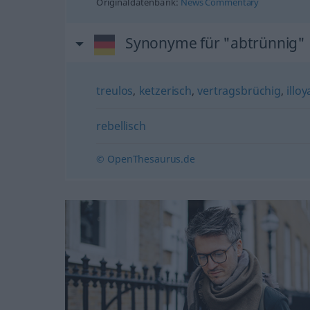
Originaldatenbank:
News Commentary
Synonyme für "abtrünnig"
treulos
,
ketzerisch
,
vertragsbrüchig
,
illoy
rebellisch
© OpenThesaurus.de