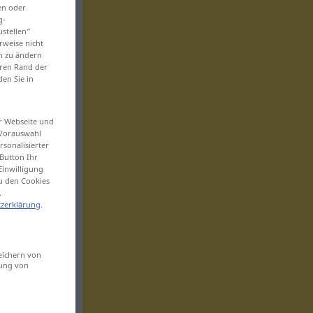
en oder
g-
ustellen“
rweise nicht
en zu ändern
eren Rand der
den Sie in
er Webseite und
 Vorauswahl
sonalisierter
Button Ihr
Einwilligung
zu den Cookies
.
zerklärung
.
eichern von
sung von