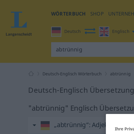
WÖRTERBUCH
SHOP
UNTERNE
Deutsch
Englisch
Deutsch-Englisch Wörterbuch
abtrünnig
Deutsch-Englisch Übersetzung
"abtrünnig" Englisch Übersetz
„abtrünnig“
: Adjektiv
Ihre Priv