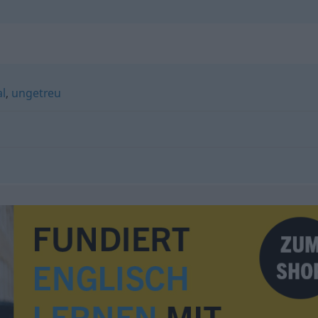
al
,
ungetreu