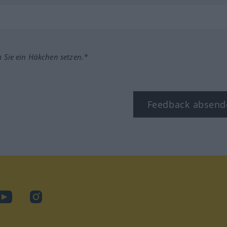
m Sie ein Häkchen setzen.*
Feedback absend
ook
YouTube
Instagram