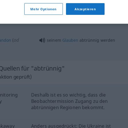
abtrünnig
REL
Mehr Optionen
Akzeptieren
od
andon
(
seinem
Glauben
abtrünnig werden
Quellen für "abtrünnig"
ktion geprüft)
onitoring
Deshalb ist es so wichtig, dass die
y
Beobachtermission Zugang zu den
abtrünnigen Regionen bekommt.
eakaway
Anders ausgedrückt: Die Ukraine ist