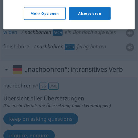
re-tap
nachbohren
mit Gewindebohrer
TECH
Mehr Optionen
Akzeptieren
enlarge
nachbohren
ein Bohrloch aufweiten
TECH
widen
nachbohren
ein Bohrloch aufweiten
TECH
finish-bore
nachbohren
fertig bohren
TECH
„nachbohren“
: intransitives Verb
nachbohren
v/i
FIG
UMG
Übersicht aller Übersetzungen
(Für mehr Details die Übersetzung anklicken/antippen)
keep on asking questions
inquire, enquire