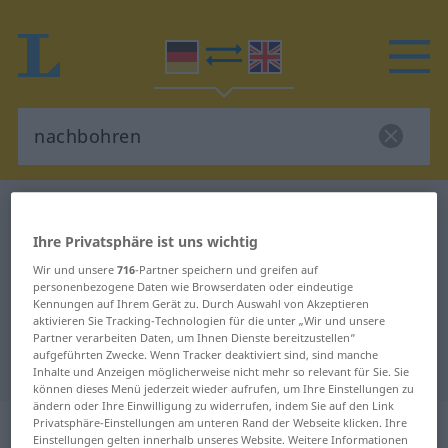
Deutsch-Englisch Wörterbuch
nachbohren
Deutsch-Englisch Übersetzung für
Ihre Privatsphäre ist uns wichtig
Wir und unsere
716
-Partner speichern und greifen auf
"nachbohren"
personenbezogene Daten wie Browserdaten oder eindeutige
Kennungen auf Ihrem Gerät zu. Durch Auswahl von Akzeptieren
aktivieren Sie Tracking-Technologien für die unter „Wir und unsere
"nachbohren" Englisch
Partner verarbeiten Daten, um Ihnen Dienste bereitzustellen“
aufgeführten Zwecke. Wenn Tracker deaktiviert sind, sind manche
Übersetzung
Inhalte und Anzeigen möglicherweise nicht mehr so relevant für Sie. Sie
können dieses Menü jederzeit wieder aufrufen, um Ihre Einstellungen zu
ändern oder Ihre Einwilligung zu widerrufen, indem Sie auf den Link
„nachbohren“
: transitives Verb
Privatsphäre-Einstellungen am unteren Rand der Webseite klicken. Ihre
Einstellungen gelten innerhalb unseres Website. Weitere Informationen