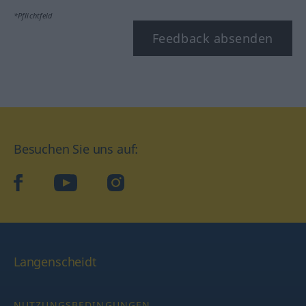
*Pflichtfeld
Feedback absenden
Besuchen Sie uns auf:
facebook
YouTube
Instagram
Langenscheidt
NUTZUNGSBEDINGUNGEN