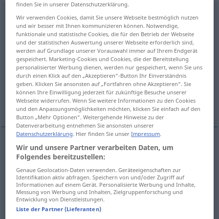
finden Sie in unserer Datenschutzerklärung.
nachbohren
v/t
<
trennb
;
-ge-
;
h
>
Wir verwenden Cookies, damit Sie unsere Webseite bestmöglich nutzen
und wir besser mit Ihnen kommunizieren können. Notwendige,
Übersicht aller Übersetzungen
funktionale und statistische Cookies, die für den Betrieb der Webseite
und der statistischen Auswertung unserer Webseite erforderlich sind,
(Für mehr Details die Übersetzung anklicken/antippen)
werden auf Grundlage unserer Vorauswahl immer auf Ihrem Endgerät
gespeichert. Marketing-Cookies und Cookies, die der Bereitstellung
drill deeper, re-drill, re-bore, re-tap, enlarge,
personalisierter Werbung dienen, werden nur gespeichert, wenn Sie uns
durch einen Klick auf den „Akzeptieren“-Button Ihr Einverständnis
widen
geben. Klicken Sie ansonsten auf „Fortfahren ohne Akzeptieren“. Sie
können Ihre Einwilligung jederzeit für zukünftige Besuche unserer
Webseite widerrufen. Wenn Sie weitere Informationen zu den Cookies
finish-bore
und den Anpassungsmöglichkeiten möchten, klicken Sie einfach auf den
Button „Mehr Optionen“. Weitergehende Hinweise zu der
Datenverarbeitung entnehmen Sie ansonsten unserer
Datenschutzerklärung
. Hier finden Sie unser
Impressum
.
Wir und unsere Partner verarbeiten Daten, um
drill
(
sth
)
deeper
nachbohren
tiefer bohren
TECH
Folgendes bereitzustellen:
Genaue Geolocation-Daten verwenden. Geräteeigenschaften zur
re-drill
nachbohren
mit Spiralbohrer
Identifikation aktiv abfragen. Speichern von und/oder Zugriff auf
TECH
Informationen auf einem Gerät. Personalisierte Werbung und Inhalte,
Messung von Werbung und Inhalten, Zielgruppenforschung und
re-bore
nachbohren
mit Bohrmeißel
Entwicklung von Dienstleistungen.
TECH
Liste der Partner (Lieferanten)