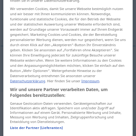
finden Sie in unserer Datenschutzerklärung.
Wir verwenden Cookies, damit Sie unsere Webseite bestmöglich nutzen
Übersicht aller Übersetzungen
und wir besser mit Ihnen kommunizieren können. Notwendige,
(Für mehr Details die Übersetzung anklicken/antippen)
funktionale und statistische Cookies, die für den Betrieb der Webseite
und der statistischen Auswertung unserer Webseite erforderlich sind,
werden auf Grundlage unserer Vorauswahl immer auf Ihrem Endgerät
insist, persist
gespeichert. Marketing-Cookies und Cookies, die der Bereitstellung
personalisierter Werbung dienen, werden nur gespeichert, wenn Sie uns
durch einen Klick auf den „Akzeptieren“-Button Ihr Einverständnis
geben. Klicken Sie ansonsten auf „Fortfahren ohne Akzeptieren“. Sie
können Ihre Einwilligung jederzeit für zukünftige Besuche unserer
Webseite widerrufen. Wenn Sie weitere Informationen zu den Cookies
insist
(
auf
on
)
insistieren
AKK
und den Anpassungsmöglichkeiten möchten, klicken Sie einfach auf den
Button „Mehr Optionen“. Weitergehende Hinweise zu der
Datenverarbeitung entnehmen Sie ansonsten unserer
persist
(
auf
in
)
insistieren
AKK
Datenschutzerklärung
. Hier finden Sie unser
Impressum
.
Wir und unsere Partner verarbeiten Daten, um
Folgendes bereitzustellen:
Beispielsätze aus externen Quellen
Genaue Geolocation-Daten verwenden. Geräteeigenschaften zur
Identifikation aktiv abfragen. Speichern von und/oder Zugriff auf
für "insistieren"
Informationen auf einem Gerät. Personalisierte Werbung und Inhalte,
Messung von Werbung und Inhalten, Zielgruppenforschung und
(nicht von der Langenscheidt Redaktion
Entwicklung von Dienstleistungen.
Liste der Partner (Lieferanten)
geprüft)