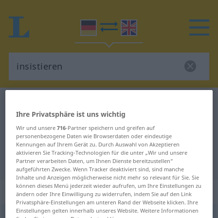
Deutsch-Englisch Wörterbuch
insistieren
Ihre Privatsphäre ist uns wichtig
Deutsch-Englisch Übersetzung für
Wir und unsere
716
-Partner speichern und greifen auf
"insistieren"
personenbezogene Daten wie Browserdaten oder eindeutige
Kennungen auf Ihrem Gerät zu. Durch Auswahl von Akzeptieren
aktivieren Sie Tracking-Technologien für die unter „Wir und unsere
"insistieren" Englisch Übersetzung
Partner verarbeiten Daten, um Ihnen Dienste bereitzustellen“
aufgeführten Zwecke. Wenn Tracker deaktiviert sind, sind manche
Inhalte und Anzeigen möglicherweise nicht mehr so relevant für Sie. Sie
können dieses Menü jederzeit wieder aufrufen, um Ihre Einstellungen zu
„insistieren“
: intransitives Verb
ändern oder Ihre Einwilligung zu widerrufen, indem Sie auf den Link
Privatsphäre-Einstellungen am unteren Rand der Webseite klicken. Ihre
Einstellungen gelten innerhalb unseres Website. Weitere Informationen
insistieren
[ɪnzɪsˈtiːrən]
v/i
<
kein
ge-, h
>