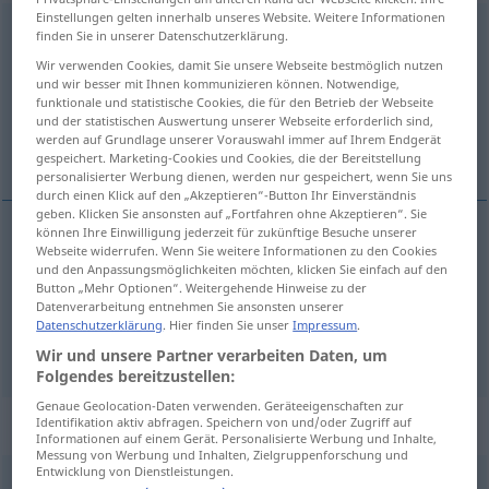
Einstellungen gelten innerhalb unseres Website. Weitere Informationen
Kommunismus
[kɔmuˈnɪsmʊs]
m
<
Kommunismus
;
kein
pl
>
finden Sie in unserer Datenschutzerklärung.
Wir verwenden Cookies, damit Sie unsere Webseite bestmöglich nutzen
Übersicht aller Übersetzungen
und wir besser mit Ihnen kommunizieren können. Notwendige,
(Für mehr Details die Übersetzung anklicken/antippen)
funktionale und statistische Cookies, die für den Betrieb der Webseite
und der statistischen Auswertung unserer Webseite erforderlich sind,
werden auf Grundlage unserer Vorauswahl immer auf Ihrem Endgerät
communism, Communism
gespeichert. Marketing-Cookies und Cookies, die der Bereitstellung
personalisierter Werbung dienen, werden nur gespeichert, wenn Sie uns
durch einen Klick auf den „Akzeptieren“-Button Ihr Einverständnis
geben. Klicken Sie ansonsten auf „Fortfahren ohne Akzeptieren“. Sie
können Ihre Einwilligung jederzeit für zukünftige Besuche unserer
Webseite widerrufen. Wenn Sie weitere Informationen zu den Cookies
communism
Kommunismus
WIRTSCH
und den Anpassungsmöglichkeiten möchten, klicken Sie einfach auf den
Button „Mehr Optionen“. Weitergehende Hinweise zu der
Datenverarbeitung entnehmen Sie ansonsten unserer
Communism
Kommunismus
POL
Datenschutzerklärung
. Hier finden Sie unser
Impressum
.
Wir und unsere Partner verarbeiten Daten, um
Folgendes bereitzustellen:
Genaue Geolocation-Daten verwenden. Geräteeigenschaften zur
Beispielsätze für "Kommunismus"
Identifikation aktiv abfragen. Speichern von und/oder Zugriff auf
Informationen auf einem Gerät. Personalisierte Werbung und Inhalte,
Messung von Werbung und Inhalten, Zielgruppenforschung und
Entwicklung von Dienstleistungen.