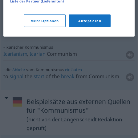
Liste der Partner (Lieferanten)
eine
Absage
an den Kommunismus
a
rejection
(
od
renunciation) of Communism
Mehr Optionen
Akzeptieren
ein erklärter [erbitterter]
Feind
des Kommunismus
a
declared
[bitter]
enemy
of Communism
ikarischer Kommunismus
Icarianism
,
Icarian
Communism
die
Abkehr
vom Kommunismus
einläuten
to
signal
the
start
of the
break
from Communism
Beispielsätze aus externen Quellen
für "Kommunismus"
(nicht von der Langenscheidt Redaktion
geprüft)