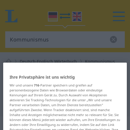
Deutsch-Englisch Wörterbuch
Kommunismus
Deutsch-Englisch Übersetzung für
Ihre Privatsphäre ist uns wichtig
"Kommunismus"
Wir und unsere
716
-Partner speichern und greifen auf
personenbezogene Daten wie Browserdaten oder eindeutige
Kennungen auf Ihrem Gerät zu. Durch Auswahl von Akzeptieren
"Kommunismus" Englisch
aktivieren Sie Tracking-Technologien für die unter „Wir und unsere
Partner verarbeiten Daten, um Ihnen Dienste bereitzustellen“
Übersetzung
aufgeführten Zwecke. Wenn Tracker deaktiviert sind, sind manche
Inhalte und Anzeigen möglicherweise nicht mehr so relevant für Sie. Sie
können dieses Menü jederzeit wieder aufrufen, um Ihre Einstellungen zu
„Kommunismus“
: Maskulinum
ändern oder Ihre Einwilligung zu widerrufen, indem Sie auf den Link
Privatsphäre-Einstellungen am unteren Rand der Webseite klicken. Ihre