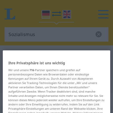
Deutsch-Englisch Wörterbuch
Sozialismus
Deutsch-Englisch Übersetzung für
Ihre Privatsphäre ist uns wichtig
"Sozialismus"
Wir und unsere
716
-Partner speichern und greifen auf
personenbezogene Daten wie Browserdaten oder eindeutige
Kennungen auf Ihrem Gerät zu. Durch Auswahl von Akzeptieren
aktivieren Sie Tracking-Technologien für die unter „Wir und unsere
"Sozialismus" Englisch Übersetzung
Partner verarbeiten Daten, um Ihnen Dienste bereitzustellen“
aufgeführten Zwecke. Wenn Tracker deaktiviert sind, sind manche
Inhalte und Anzeigen möglicherweise nicht mehr so relevant für Sie. Sie
„Sozialismus“
: Maskulinum
können dieses Menü jederzeit wieder aufrufen, um Ihre Einstellungen zu
ändern oder Ihre Einwilligung zu widerrufen, indem Sie auf den Link
Privatsphäre-Einstellungen am unteren Rand der Webseite klicken. Ihre
Sozialismus
[zotsɪ̆aˈlɪsmʊs]
m
<
Sozialismus
;
kein
pl
>
Einstellungen gelten innerhalb unseres Website. Weitere Informationen