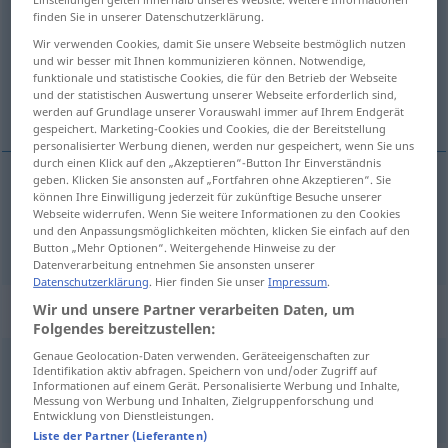
finden Sie in unserer Datenschutzerklärung.
Übersicht aller Übersetzungen
Wir verwenden Cookies, damit Sie unsere Webseite bestmöglich nutzen
(Für mehr Details die Übersetzung anklicken/antippen)
und wir besser mit Ihnen kommunizieren können. Notwendige,
funktionale und statistische Cookies, die für den Betrieb der Webseite
und der statistischen Auswertung unserer Webseite erforderlich sind,
socialism
werden auf Grundlage unserer Vorauswahl immer auf Ihrem Endgerät
gespeichert. Marketing-Cookies und Cookies, die der Bereitstellung
personalisierter Werbung dienen, werden nur gespeichert, wenn Sie uns
durch einen Klick auf den „Akzeptieren“-Button Ihr Einverständnis
geben. Klicken Sie ansonsten auf „Fortfahren ohne Akzeptieren“. Sie
können Ihre Einwilligung jederzeit für zukünftige Besuche unserer
socialism
Sozialismus
POL
WIRTSCH
Webseite widerrufen. Wenn Sie weitere Informationen zu den Cookies
und den Anpassungsmöglichkeiten möchten, klicken Sie einfach auf den
Button „Mehr Optionen“. Weitergehende Hinweise zu der
Datenverarbeitung entnehmen Sie ansonsten unserer
Datenschutzerklärung
. Hier finden Sie unser
Impressum
.
Beispielsätze für "Sozialismus"
Wir und unsere Partner verarbeiten Daten, um
Folgendes bereitzustellen:
Genaue Geolocation-Daten verwenden. Geräteeigenschaften zur
Identifikation aktiv abfragen. Speichern von und/oder Zugriff auf
ein Sozialismus marxistischer
Ausrichtung
Informationen auf einem Gerät. Personalisierte Werbung und Inhalte,
a Marxist-oriented
socialism
Messung von Werbung und Inhalten, Zielgruppenforschung und
Entwicklung von Dienstleistungen.
Liste der Partner (Lieferanten)