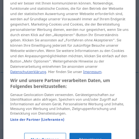
„Marxismus-Leninismus“
:
und wir besser mit Ihnen kommunizieren können. Notwendige,
Maskulinum
funktionale und statistische Cookies, die für den Betrieb der Webseite
und der statistischen Auswertung unserer Webseite erforderlich sind,
werden auf Grundlage unserer Vorauswahl immer auf Ihrem Endgerät
Marxismus-Leninismus
gespeichert. Marketing-Cookies und Cookies, die der Bereitstellung
m
personalisierter Werbung dienen, werden nur gespeichert, wenn Sie uns
durch einen Klick auf den „Akzeptieren“-Button Ihr Einverständnis
Übersicht aller Übersetzungen
geben. Klicken Sie ansonsten auf „Fortfahren ohne Akzeptieren“. Sie
(Für mehr Details die Übersetzung anklicken/antippen)
können Ihre Einwilligung jederzeit für zukünftige Besuche unserer
Webseite widerrufen. Wenn Sie weitere Informationen zu den Cookies
und den Anpassungsmöglichkeiten möchten, klicken Sie einfach auf den
Marxism-Leninism
Button „Mehr Optionen“. Weitergehende Hinweise zu der
Datenverarbeitung entnehmen Sie ansonsten unserer
Datenschutzerklärung
. Hier finden Sie unser
Impressum
.
Wir und unsere Partner verarbeiten Daten, um
Folgendes bereitzustellen:
Marxism-Leninism
Marxismus-Leninismus
Genaue Geolocation-Daten verwenden. Geräteeigenschaften zur
Identifikation aktiv abfragen. Speichern von und/oder Zugriff auf
Informationen auf einem Gerät. Personalisierte Werbung und Inhalte,
Messung von Werbung und Inhalten, Zielgruppenforschung und
Synonyme für "Marxismus-
Entwicklung von Dienstleistungen.
Liste der Partner (Lieferanten)
Leninismus"