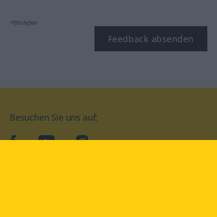
*Pflichtfeld
Feedback absenden
Besuchen Sie uns auf:
facebook
YouTube
Instagram
Langenscheidt