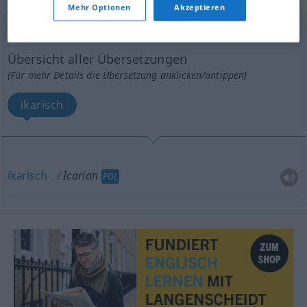
Mehr Optionen
Akzeptieren
Icarian
[aiˈkɛ(ə)riən]
adj
Übersicht aller Übersetzungen
(Für mehr Details die Übersetzung anklicken/antippen)
ikarisch
ikarisch
Icarian
POL