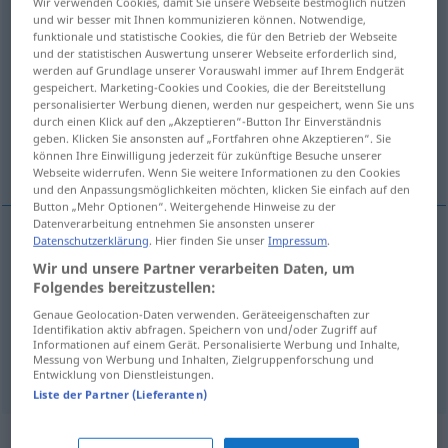
Wir verwenden Cookies, damit Sie unsere Webseite bestmöglich nutzen
und wir besser mit Ihnen kommunizieren können. Notwendige,
Übersicht aller Übersetzungen
funktionale und statistische Cookies, die für den Betrieb der Webseite
und der statistischen Auswertung unserer Webseite erforderlich sind,
(Für mehr Details die Übersetzung anklicken/antippen)
werden auf Grundlage unserer Vorauswahl immer auf Ihrem Endgerät
gespeichert. Marketing-Cookies und Cookies, die der Bereitstellung
ikarisch
personalisierter Werbung dienen, werden nur gespeichert, wenn Sie uns
durch einen Klick auf den „Akzeptieren“-Button Ihr Einverständnis
geben. Klicken Sie ansonsten auf „Fortfahren ohne Akzeptieren“. Sie
können Ihre Einwilligung jederzeit für zukünftige Besuche unserer
ikarisch, allzu hochstrebend, verwegen
Webseite widerrufen. Wenn Sie weitere Informationen zu den Cookies
und den Anpassungsmöglichkeiten möchten, klicken Sie einfach auf den
Button „Mehr Optionen“. Weitergehende Hinweise zu der
Datenverarbeitung entnehmen Sie ansonsten unserer
Datenschutzerklärung
. Hier finden Sie unser
Impressum
.
ikarisch
Icarian
Antike
Wir und unsere Partner verarbeiten Daten, um
Folgendes bereitzustellen:
Genaue Geolocation-Daten verwenden. Geräteeigenschaften zur
Identifikation aktiv abfragen. Speichern von und/oder Zugriff auf
ikarisch
,
allzu
hochstrebend
,
verwegen
Icarian
Informationen auf einem Gerät. Personalisierte Werbung und Inhalte,
Messung von Werbung und Inhalten, Zielgruppenforschung und
FIG
Entwicklung von Dienstleistungen.
Liste der Partner (Lieferanten)
„Icarian“
: adjective