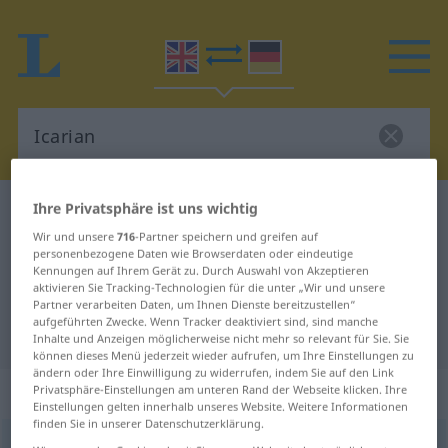
Ihre Privatsphäre ist uns wichtig
Englisch-Deutsch Wörterbuch
Icarian
Wir und unsere
716
-Partner speichern und greifen auf
Englisch-Deutsch Übersetzung für
personenbezogene Daten wie Browserdaten oder eindeutige
"Icarian"
Kennungen auf Ihrem Gerät zu. Durch Auswahl von Akzeptieren
aktivieren Sie Tracking-Technologien für die unter „Wir und unsere
Partner verarbeiten Daten, um Ihnen Dienste bereitzustellen“
aufgeführten Zwecke. Wenn Tracker deaktiviert sind, sind manche
"Icarian" Deutsch Übersetzung
Inhalte und Anzeigen möglicherweise nicht mehr so relevant für Sie. Sie
können dieses Menü jederzeit wieder aufrufen, um Ihre Einstellungen zu
ändern oder Ihre Einwilligung zu widerrufen, indem Sie auf den Link
„Icarian“
: adjective
Privatsphäre-Einstellungen am unteren Rand der Webseite klicken. Ihre
Einstellungen gelten innerhalb unseres Website. Weitere Informationen
finden Sie in unserer Datenschutzerklärung.
Icarian
[aiˈkɛ(ə)riən; iˈk-]
adj