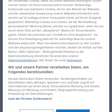
Wir verwenden Cookies, damit Sie unsere Webseite bestmöglich nutzen
und wir besser mit Ihnen kommunizieren können. Notwendige,
Übersicht aller Übersetzungen
funktionale und statistische Cookies, die für den Betrieb der Webseite
und der statistischen Auswertung unserer Webseite erforderlich sind,
(Für mehr Details die Übersetzung anklicken/antippen)
werden auf Grundlage unserer Vorauswahl immer auf Ihrem Endgerät
gespeichert. Marketing-Cookies und Cookies, die der Bereitstellung
decoration, adornment, trimming
personalisierter Werbung dienen, werden nur gespeichert, wenn Sie uns
durch einen Klick auf den „Akzeptieren“-Button Ihr Einverständnis
geben. Klicken Sie ansonsten auf „Fortfahren ohne Akzeptieren“. Sie
können Ihre Einwilligung jederzeit für zukünftige Besuche unserer
garnishing, vegetables and trimmings,
Webseite widerrufen. Wenn Sie weitere Informationen zu den Cookies
dressing
und den Anpassungsmöglichkeiten möchten, klicken Sie einfach auf den
Button „Mehr Optionen“. Weitergehende Hinweise zu der
Datenverarbeitung entnehmen Sie ansonsten unserer
dunnage
Datenschutzerklärung
. Hier finden Sie unser
Impressum
.
Wir und unsere Partner verarbeiten Daten, um
Folgendes bereitzustellen:
Genaue Geolocation-Daten verwenden. Geräteeigenschaften zur
Identifikation aktiv abfragen. Speichern von und/oder Zugriff auf
trimming(s
pl
)
Garnierung
von Kleidern etc
Informationen auf einem Gerät. Personalisierte Werbung und Inhalte,
Messung von Werbung und Inhalten, Zielgruppenforschung und
Entwicklung von Dienstleistungen.
decoration
Garnierung
von Kleidern etc
Liste der Partner (Lieferanten)
adornment
Garnierung
von Kleidern etc