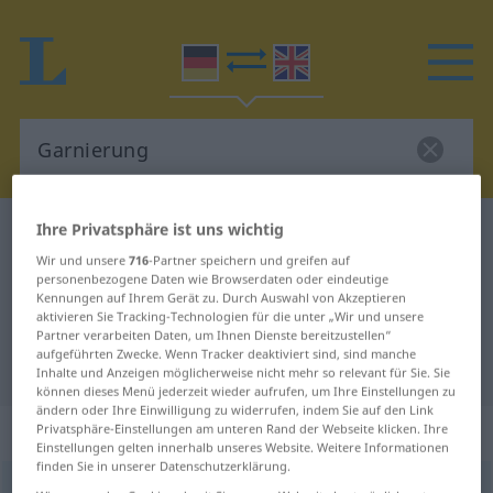
Ihre Privatsphäre ist uns wichtig
Deutsch-Englisch Wörterbuch
Garnierung
Wir und unsere
716
-Partner speichern und greifen auf
Deutsch-Englisch Übersetzung für
personenbezogene Daten wie Browserdaten oder eindeutige
"Garnierung"
Kennungen auf Ihrem Gerät zu. Durch Auswahl von Akzeptieren
aktivieren Sie Tracking-Technologien für die unter „Wir und unsere
Partner verarbeiten Daten, um Ihnen Dienste bereitzustellen“
aufgeführten Zwecke. Wenn Tracker deaktiviert sind, sind manche
"Garnierung" Englisch Übersetzung
Inhalte und Anzeigen möglicherweise nicht mehr so relevant für Sie. Sie
können dieses Menü jederzeit wieder aufrufen, um Ihre Einstellungen zu
ändern oder Ihre Einwilligung zu widerrufen, indem Sie auf den Link
„Garnierung“
: Femininum
Privatsphäre-Einstellungen am unteren Rand der Webseite klicken. Ihre
Einstellungen gelten innerhalb unseres Website. Weitere Informationen
finden Sie in unserer Datenschutzerklärung.
Garnierung
f
<
Garnierung
;
Garnierungen
>