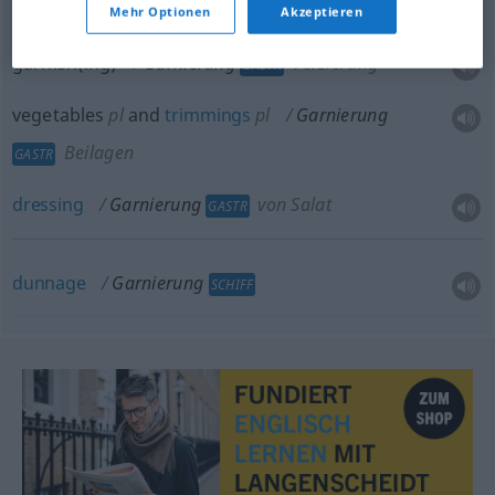
Mehr Optionen
Akzeptieren
garnish(ing)
Garnierung
Verzierung
GASTR
vegetables
pl
and
trimmings
pl
Garnierung
Beilagen
GASTR
dressing
Garnierung
von Salat
GASTR
dunnage
Garnierung
SCHIFF