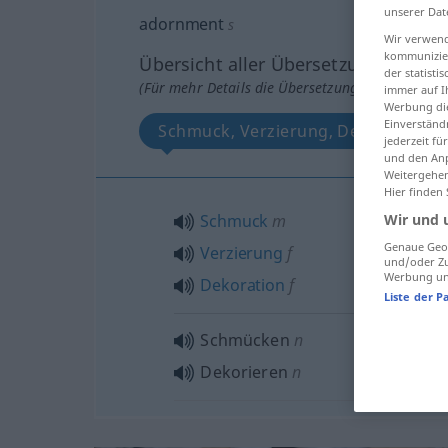
unserer Dat
adornment
s
Wir verwend
kommunizier
Übersicht aller Übersetzungen
der statist
(Für mehr Details die Übersetzung anklicken/an
immer auf I
Werbung die
Einverständ
Schmuck, Verzierung, Dekoration
jederzeit f
und den Anp
Weitergehen
Hier finden
Wir und 
Schmuck
m
Genaue Geol
Verzierung
f
und/oder Zu
Werbung und
Dekoration
f
Liste der P
Schmücken
n
Dekorieren
n