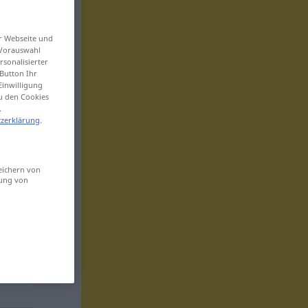
er Webseite und
 Vorauswahl
sonalisierter
Button Ihr
Einwilligung
zu den Cookies
.
zerklärung
.
eichern von
sung von