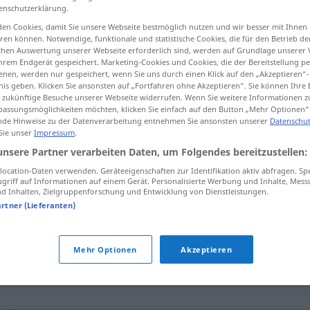
enschutzerklärung.
en Cookies, damit Sie unsere Webseite bestmöglich nutzen und wir besser mit Ihnen
en können. Notwendige, funktionale und statistische Cookies, die für den Betrieb d
ischen Auswertung unserer Webseite erforderlich sind, werden auf Grundlage unserer
tippen)
hrem Endgerät gespeichert. Marketing-Cookies und Cookies, die der Bereitstellung per
nen, werden nur gespeichert, wenn Sie uns durch einen Klick auf den „Akzeptieren“-
nis geben. Klicken Sie ansonsten auf „Fortfahren ohne Akzeptieren“. Sie können Ihre 
Schmücken, Dekorieren
ür zukünftige Besuche unserer Webseite widerrufen. Wenn Sie weitere Informationen 
assungsmöglichkeiten möchten, klicken Sie einfach auf den Button „Mehr Optionen“
de Hinweise zu der Datenverarbeitung entnehmen Sie ansonsten unserer
Datenschut
 Sie unser
Impressum
.
unsere Partner verarbeiten Daten, um Folgendes bereitzustellen:
adornment
object
ocation-Daten verwenden. Geräteeigenschaften zur Identifikation aktiv abfragen. Sp
griff auf Informationen auf einem Gerät. Personalisierte Werbung und Inhalte, Mes
 Inhalten, Zielgruppenforschung und Entwicklung von Dienstleistungen.
artner (Lieferanten)
adornment
action
Mehr Optionen
Akzeptieren