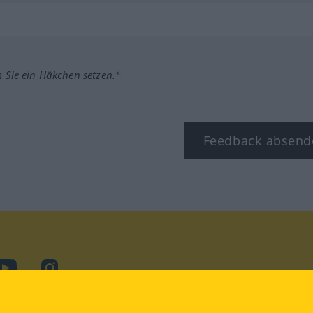
m Sie ein Häkchen setzen.*
Feedback absend
ook
YouTube
Instagram