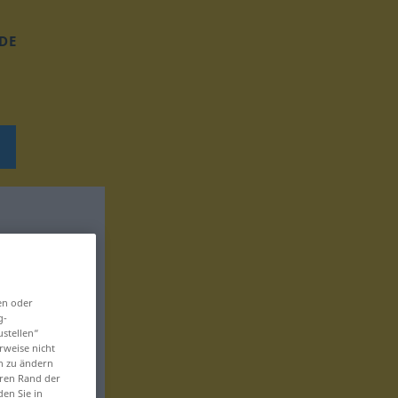
DE
en oder
g-
ustellen“
rweise nicht
en zu ändern
eren Rand der
den Sie in