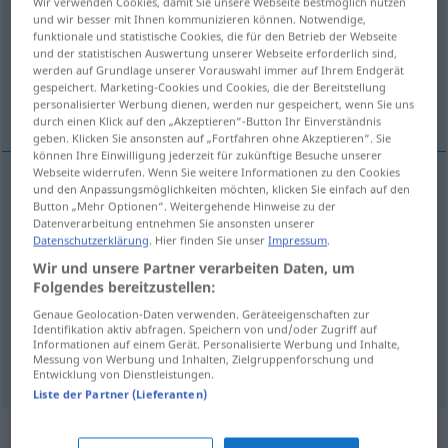
Wir verwenden Cookies, damit Sie unsere Webseite bestmöglich nutzen
und wir besser mit Ihnen kommunizieren können. Notwendige,
Übersicht aller Übersetzungen
funktionale und statistische Cookies, die für den Betrieb der Webseite
und der statistischen Auswertung unserer Webseite erforderlich sind,
(Für mehr Details die Übersetzung anklicken/antippen)
werden auf Grundlage unserer Vorauswahl immer auf Ihrem Endgerät
gespeichert. Marketing-Cookies und Cookies, die der Bereitstellung
Stauholz, Garnier
persönliches Gepäck
personalisierter Werbung dienen, werden nur gespeichert, wenn Sie uns
durch einen Klick auf den „Akzeptieren“-Button Ihr Einverständnis
geben. Klicken Sie ansonsten auf „Fortfahren ohne Akzeptieren“. Sie
können Ihre Einwilligung jederzeit für zukünftige Besuche unserer
Webseite widerrufen. Wenn Sie weitere Informationen zu den Cookies
und den Anpassungsmöglichkeiten möchten, klicken Sie einfach auf den
Stauholz
n
dunnage
packing material
Button „Mehr Optionen“. Weitergehende Hinweise zu der
SCHIFF
Datenverarbeitung entnehmen Sie ansonsten unserer
Datenschutzerklärung
. Hier finden Sie unser
Impressum
.
Garnier(ung
f
)
n
dunnage
packing
SCHIFF
Wir und unsere Partner verarbeiten Daten, um
Folgendes bereitzustellen:
material
Genaue Geolocation-Daten verwenden. Geräteeigenschaften zur
Identifikation aktiv abfragen. Speichern von und/oder Zugriff auf
Informationen auf einem Gerät. Personalisierte Werbung und Inhalte,
persönliches
Gepäck
dunnage
personal luggage
Messung von Werbung und Inhalten, Zielgruppenforschung und
Entwicklung von Dienstleistungen.
Liste der Partner (Lieferanten)
„dunnage“
: transitive verb