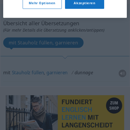
Mehr Optionen
Akzeptieren
dunnage
[ˈdʌnidʒ]
v/t
Übersicht aller Übersetzungen
(Für mehr Details die Übersetzung anklicken/antippen)
mit Stauholz füllen, garnieren
mit
Stauholz
füllen
,
garnieren
dunnage