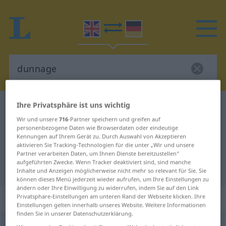
Ihre Privatsphäre ist uns wichtig
Englisch-Deutsch Wörterbuch
dunnage
Wir und unsere
716
-Partner speichern und greifen auf
Englisch-Deutsch Übersetzung für
personenbezogene Daten wie Browserdaten oder eindeutige
Kennungen auf Ihrem Gerät zu. Durch Auswahl von Akzeptieren
"dunnage"
aktivieren Sie Tracking-Technologien für die unter „Wir und unsere
Partner verarbeiten Daten, um Ihnen Dienste bereitzustellen“
aufgeführten Zwecke. Wenn Tracker deaktiviert sind, sind manche
"dunnage" Deutsch Übersetzung
Inhalte und Anzeigen möglicherweise nicht mehr so relevant für Sie. Sie
können dieses Menü jederzeit wieder aufrufen, um Ihre Einstellungen zu
ändern oder Ihre Einwilligung zu widerrufen, indem Sie auf den Link
„dunnage“
: noun
Privatsphäre-Einstellungen am unteren Rand der Webseite klicken. Ihre
Einstellungen gelten innerhalb unseres Website. Weitere Informationen
finden Sie in unserer Datenschutzerklärung.
dunnage
[ˈdʌnidʒ]
s