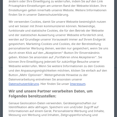
ändern oder Ihre Einwilligung zu widerrufen, indem Sie auf den Link
Privatsphäre-Einstellungen am unteren Rand der Webseite klicken. Ihre
Übersicht aller Übersetzungen
Einstellungen gelten innerhalb unseres Website. Weitere Informationen
finden Sie in unserer Datenschutzerklärung.
(Für mehr Details die Übersetzung anklicken/antippen)
Wir verwenden Cookies, damit Sie unsere Webseite bestmöglich nutzen
und wir besser mit Ihnen kommunizieren können. Notwendige,
Ausstattung, Verzierung, Dekorierung
funktionale und statistische Cookies, die für den Betrieb der Webseite
und der statistischen Auswertung unserer Webseite erforderlich sind,
werden auf Grundlage unserer Vorauswahl immer auf Ihrem Endgerät
Schmuck, Dekoration, Verzierung
gespeichert. Marketing-Cookies und Cookies, die der Bereitstellung
personalisierter Werbung dienen, werden nur gespeichert, wenn Sie uns
durch einen Klick auf den „Akzeptieren“-Button Ihr Einverständnis
Orden, Ehrenzeichen
Garnierung
geben. Klicken Sie ansonsten auf „Fortfahren ohne Akzeptieren“. Sie
können Ihre Einwilligung jederzeit für zukünftige Besuche unserer
Webseite widerrufen. Wenn Sie weitere Informationen zu den Cookies
und den Anpassungsmöglichkeiten möchten, klicken Sie einfach auf den
Button „Mehr Optionen“. Weitergehende Hinweise zu der
Datenverarbeitung entnehmen Sie ansonsten unserer
Ausstattung
f
decoration
decorating
Datenschutzerklärung
. Hier finden Sie unser
Impressum
.
Wir und unsere Partner verarbeiten Daten, um
Verzierung
f
decoration
decorating
Folgendes bereitzustellen:
Genaue Geolocation-Daten verwenden. Geräteeigenschaften zur
Dekorierung
f
decoration
decorating
Identifikation aktiv abfragen. Speichern von und/oder Zugriff auf
Informationen auf einem Gerät. Personalisierte Werbung und Inhalte,
Messung von Werbung und Inhalten, Zielgruppenforschung und