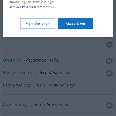
Entwicklung von Dienstleistungen.
Liste der Partner (Lieferanten)
Schmuck
m
decoration
ornament
Dekoration
f
decoration
ornament
Mehr Optionen
Akzeptieren
Verzierung
f
decoration
ornament
Orden
m
decoration
medal
Ehrenzeichen
n
decoration
medal
Decoration Day → siehe „
Memorial Day
“
Garnierung
f
decoration
on food