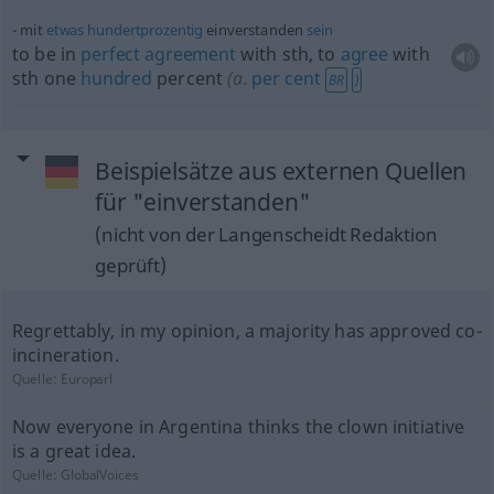
mit
etwas
hundertprozentig
einverstanden
sein
to be in
perfect
agreement
with
sth
, to
agree
with
sth
one
hundred
percent
(
a.
per
cent
BR
)
Beispielsätze aus externen Quellen
für "einverstanden"
(nicht von der Langenscheidt Redaktion
geprüft)
Regrettably, in my opinion, a majority has approved co-
incineration.
Quelle:
Europarl
Now everyone in Argentina thinks the clown initiative
is a great idea.
Quelle:
GlobalVoices