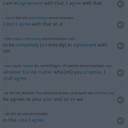
I am in
agreement
with that, I
agree
with that
damit
bin ich
keineswegs
einverstanden
I
don’t
agree
with that at
all
mit
etwas
vollständig
einverstanden
sein
to be
completely
(
od
entirely) in
agreement
with
sth
wen
auch
immer
du vorschlägst, ich werde einverstanden
sein
whoever
(
od
no
matter
who[m]) you
propose
, I
shall
agree
er ist mit deinem
Plan
einverstanden, und auch wir
stimmen
zu
he agrees to your
plan
and so
do
we
da bin ich einverstanden
in this
case
I
agree