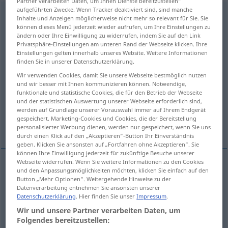
Partner verarbeiten Daten, um Ihnen Dienste bereitzustellen“
aufgeführten Zwecke. Wenn Tracker deaktiviert sind, sind manche
einverstanden
adj
<
präd
>
Inhalte und Anzeigen möglicherweise nicht mehr so relevant für Sie. Sie
können dieses Menü jederzeit wieder aufrufen, um Ihre Einstellungen zu
Übersicht aller Übersetzungen
ändern oder Ihre Einwilligung zu widerrufen, indem Sie auf den Link
Privatsphäre-Einstellungen am unteren Rand der Webseite klicken. Ihre
(Für mehr Details die Übersetzung anklicken/antippen)
Einstellungen gelten innerhalb unseres Website. Weitere Informationen
finden Sie in unserer Datenschutzerklärung.
to agree...
we agree to everything...
Wir verwenden Cookies, damit Sie unsere Webseite bestmöglich nutzen
und wir besser mit Ihnen kommunizieren können. Notwendige,
funktionale und statistische Cookies, die für den Betrieb der Webseite
to agree with...
to approve of...
und der statistischen Auswertung unserer Webseite erforderlich sind,
werden auf Grundlage unserer Vorauswahl immer auf Ihrem Endgerät
gespeichert. Marketing-Cookies und Cookies, die der Bereitstellung
to disagree...
to consent to...
personalisierter Werbung dienen, werden nur gespeichert, wenn Sie uns
durch einen Klick auf den „Akzeptieren“-Button Ihr Einverständnis
geben. Klicken Sie ansonsten auf „Fortfahren ohne Akzeptieren“. Sie
können Ihre Einwilligung jederzeit für zukünftige Besuche unserer
Webseite widerrufen. Wenn Sie weitere Informationen zu den Cookies
Beispiele
und den Anpassungsmöglichkeiten möchten, klicken Sie einfach auf den
Button „Mehr Optionen“. Weitergehende Hinweise zu der
einverstanden
sein
Datenverarbeitung entnehmen Sie ansonsten unserer
Datenschutzerklärung
. Hier finden Sie unser
Impressum
.
to
agree
, to be
agreed
, to
consent
Wir und unsere Partner verarbeiten Daten, um
Folgendes bereitzustellen: