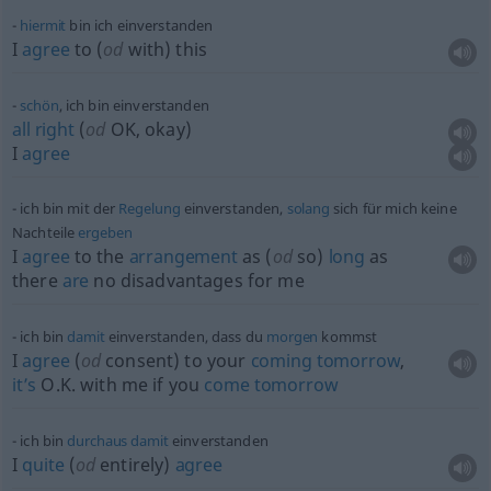
hiermit
bin ich einverstanden
I
agree
to (
od
with) this
schön
, ich bin einverstanden
all
right
(
od
OK, okay)
I
agree
ich bin mit der
Regelung
einverstanden,
solang
sich für mich keine
Nachteile
ergeben
I
agree
to the
arrangement
as (
od
so)
long
as
there
are
no disadvantages for me
ich bin
damit
einverstanden, dass du
morgen
kommst
I
agree
(
od
consent) to your
coming
tomorrow
,
it’s
O.K. with me if you
come
tomorrow
ich bin
durchaus
damit
einverstanden
I
quite
(
od
entirely)
agree