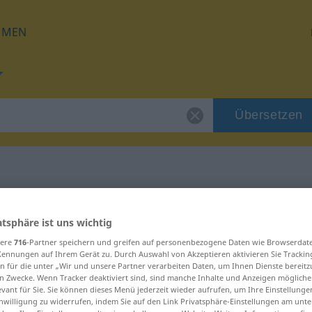
HMEN
Übersetzen
für "disponibel"
atsphäre ist uns wichtig
sere
716
-Partner speichern und greifen auf personenbezogene Daten wie Browserdat
zung
Kennungen auf Ihrem Gerät zu. Durch Auswahl von Akzeptieren aktivieren Sie Trackin
n für die unter „Wir und unsere Partner verarbeiten Daten, um Ihnen Dienste bereitz
n Zwecke. Wenn Tracker deaktiviert sind, sind manche Inhalte und Anzeigen mögliche
evant für Sie. Sie können dieses Menü jederzeit wieder aufrufen, um Ihre Einstellung
inwilligung zu widerrufen, indem Sie auf den Link Privatsphäre-Einstellungen am unt