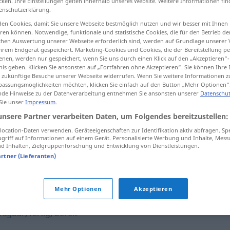
cken. Ihre Einstellungen gelten innerhalb unseres Website. Weitere Informationen fin
enschutzerklärung.
en Cookies, damit Sie unsere Webseite bestmöglich nutzen und wir besser mit Ihnen
en können. Notwendige, funktionale und statistische Cookies, die für den Betrieb d
ischen Auswertung unserer Webseite erforderlich sind, werden auf Grundlage unserer
tippen)
hrem Endgerät gespeichert. Marketing-Cookies und Cookies, die der Bereitstellung per
nen, werden nur gespeichert, wenn Sie uns durch einen Klick auf den „Akzeptieren“-
nis geben. Klicken Sie ansonsten auf „Fortfahren ohne Akzeptieren“. Sie können Ihre 
ür zukünftige Besuche unserer Webseite widerrufen. Wenn Sie weitere Informationen 
assungsmöglichkeiten möchten, klicken Sie einfach auf den Button „Mehr Optionen“
de Hinweise zu der Datenverarbeitung entnehmen Sie ansonsten unserer
Datenschut
 Sie unser
Impressum
.
disponibel
unsere Partner verarbeiten Daten, um Folgendes bereitzustellen:
ocation-Daten verwenden. Geräteeigenschaften zur Identifikation aktiv abfragen. Sp
griff auf Informationen auf einem Gerät. Personalisierte Werbung und Inhalte, Mes
 Inhalten, Zielgruppenforschung und Entwicklung von Dienstleistungen.
artner (Lieferanten)
Mehr Optionen
Akzeptieren
fügbar
,
fertig
,
bereit