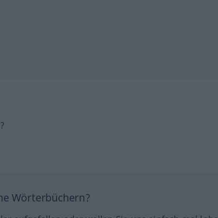
h?
ine Wörterbüchern?