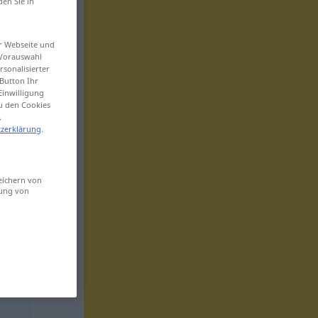
den Sie in
er Webseite und
 Vorauswahl
sonalisierter
Button Ihr
Einwilligung
zu den Cookies
.
zerklärung
.
eichern von
sung von