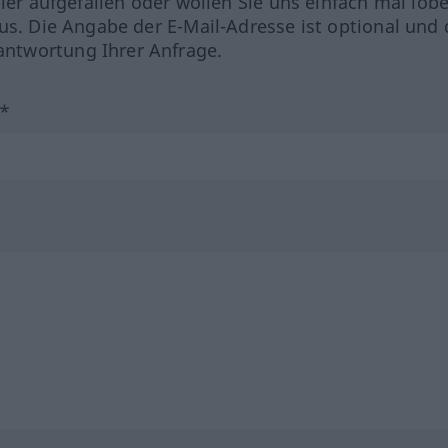
hler aufgefallen oder wollen Sie uns einfach mal lob
us. Die Angabe der E-Mail-Adresse ist optional und 
ntwortung Ihrer Anfrage.
?*