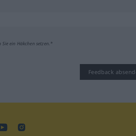
m Sie ein Häkchen setzen.*
Feedback absend
ook
YouTube
Instagram