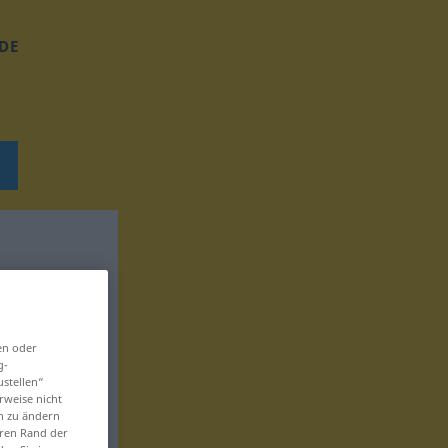
DE
en oder
g-
ustellen“
rweise nicht
en zu ändern
eren Rand der