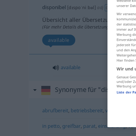
Webseite kli
unserer Dat
disponibel
[dɪspoˈniːbəl]
adj
GEH
Wir verwend
Übersicht aller Übersetzungen
kommunizier
der statist
(Für mehr Details die Übersetzung anklicken/an
immer auf I
Werbung die
available
Einverständ
jederzeit f
und den Anp
Weitergehen
Hier finden
available
Wir und 
Genaue Geol
und/oder Zu
Werbung und
Synonyme für "disponibel"
Liste der P
abrufbereit
,
betriebsbereit
,
verfügbar
in petto
,
greifbar
,
parat
,
einsatzfähig
,
ver