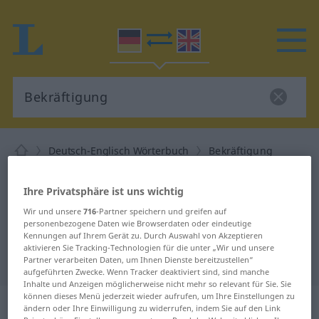
Deutsch-Englisch Wörterbuch
Bekräftigung
Deutsch-Englisch Übersetzung für
Ihre Privatsphäre ist uns wichtig
"Bekräftigung"
Wir und unsere
716
-Partner speichern und greifen auf
personenbezogene Daten wie Browserdaten oder eindeutige
"Bekräftigung" Englisch
Kennungen auf Ihrem Gerät zu. Durch Auswahl von Akzeptieren
aktivieren Sie Tracking-Technologien für die unter „Wir und unsere
Übersetzung
Partner verarbeiten Daten, um Ihnen Dienste bereitzustellen“
aufgeführten Zwecke. Wenn Tracker deaktiviert sind, sind manche
Inhalte und Anzeigen möglicherweise nicht mehr so relevant für Sie. Sie
können dieses Menü jederzeit wieder aufrufen, um Ihre Einstellungen zu
„Bekräftigung“
: Femininum
ändern oder Ihre Einwilligung zu widerrufen, indem Sie auf den Link