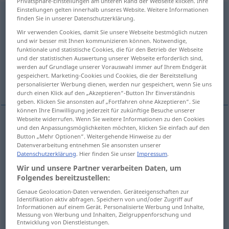
Privatsphäre-Einstellungen am unteren Rand der Webseite klicken. Ihre
Einstellungen gelten innerhalb unseres Website. Weitere Informationen
Bekräftigung
f
<
Bekräftigung
;
Bekräftigungen
>
finden Sie in unserer Datenschutzerklärung.
Wir verwenden Cookies, damit Sie unsere Webseite bestmöglich nutzen
Übersicht aller Übersetzungen
und wir besser mit Ihnen kommunizieren können. Notwendige,
(Für mehr Details die Übersetzung anklicken/antippen)
funktionale und statistische Cookies, die für den Betrieb der Webseite
und der statistischen Auswertung unserer Webseite erforderlich sind,
werden auf Grundlage unserer Vorauswahl immer auf Ihrem Endgerät
confirmation, corroboration, endorsement,
gespeichert. Marketing-Cookies und Cookies, die der Bereitstellung
substantiation
personalisierter Werbung dienen, werden nur gespeichert, wenn Sie uns
durch einen Klick auf den „Akzeptieren“-Button Ihr Einverständnis
geben. Klicken Sie ansonsten auf „Fortfahren ohne Akzeptieren“. Sie
können Ihre Einwilligung jederzeit für zukünftige Besuche unserer
Webseite widerrufen. Wenn Sie weitere Informationen zu den Cookies
und den Anpassungsmöglichkeiten möchten, klicken Sie einfach auf den
confirmation
Bekräftigung
einer Aussage etc
Button „Mehr Optionen“. Weitergehende Hinweise zu der
Datenverarbeitung entnehmen Sie ansonsten unserer
Datenschutzerklärung
. Hier finden Sie unser
Impressum
.
endorsement
Bekräftigung
einer Aussage etc
Wir und unsere Partner verarbeiten Daten, um
Folgendes bereitzustellen:
corroboration
Bekräftigung
durch Beweis
Genaue Geolocation-Daten verwenden. Geräteeigenschaften zur
Identifikation aktiv abfragen. Speichern von und/oder Zugriff auf
substantiation
Bekräftigung
durch Beweis
Informationen auf einem Gerät. Personalisierte Werbung und Inhalte,
Messung von Werbung und Inhalten, Zielgruppenforschung und
Entwicklung von Dienstleistungen.