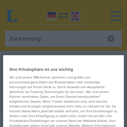
Deutsch-Englisch Wörterbuch
Zusicherung
Deutsch-Englisch Übersetzung für
Ihre Privatsphäre ist uns wichtig
"Zusicherung"
Wir und unsere
716
-Partner speichern und greifen auf
personenbezogene Daten wie Browserdaten oder eindeutige
Kennungen auf Ihrem Gerät zu. Durch Auswahl von Akzeptieren
aktivieren Sie Tracking-Technologien für die unter „Wir und unsere
"Zusicherung" Englisch
Partner verarbeiten Daten, um Ihnen Dienste bereitzustellen“
aufgeführten Zwecke. Wenn Tracker deaktiviert sind, sind manche
Übersetzung
Inhalte und Anzeigen möglicherweise nicht mehr so relevant für Sie. Sie
können dieses Menü jederzeit wieder aufrufen, um Ihre Einstellungen zu
ändern oder Ihre Einwilligung zu widerrufen, indem Sie auf den Link
„Zusicherung“
: Femininum
Privatsphäre-Einstellungen am unteren Rand der Webseite klicken. Ihre
Einstellungen gelten innerhalb unseres Website. Weitere Informationen