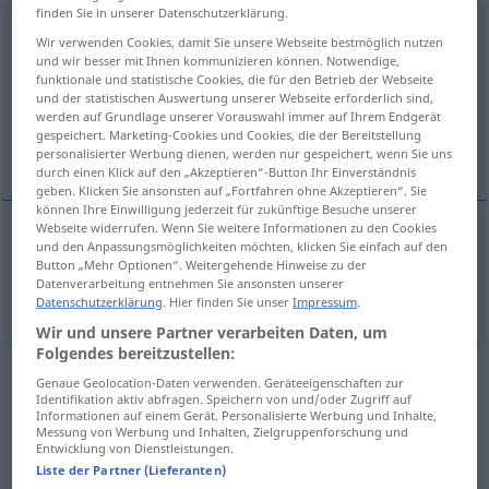
finden Sie in unserer Datenschutzerklärung.
Zusicherung
f
Wir verwenden Cookies, damit Sie unsere Webseite bestmöglich nutzen
und wir besser mit Ihnen kommunizieren können. Notwendige,
Übersicht aller Übersetzungen
funktionale und statistische Cookies, die für den Betrieb der Webseite
und der statistischen Auswertung unserer Webseite erforderlich sind,
(Für mehr Details die Übersetzung anklicken/antippen)
werden auf Grundlage unserer Vorauswahl immer auf Ihrem Endgerät
gespeichert. Marketing-Cookies und Cookies, die der Bereitstellung
assurance
personalisierter Werbung dienen, werden nur gespeichert, wenn Sie uns
durch einen Klick auf den „Akzeptieren“-Button Ihr Einverständnis
geben. Klicken Sie ansonsten auf „Fortfahren ohne Akzeptieren“. Sie
können Ihre Einwilligung jederzeit für zukünftige Besuche unserer
Webseite widerrufen. Wenn Sie weitere Informationen zu den Cookies
und den Anpassungsmöglichkeiten möchten, klicken Sie einfach auf den
assurance
Zusicherung
Button „Mehr Optionen“. Weitergehende Hinweise zu der
Datenverarbeitung entnehmen Sie ansonsten unserer
Datenschutzerklärung
. Hier finden Sie unser
Impressum
.
Wir und unsere Partner verarbeiten Daten, um
Folgendes bereitzustellen:
Beispielsätze aus externen Quellen
Genaue Geolocation-Daten verwenden. Geräteeigenschaften zur
Identifikation aktiv abfragen. Speichern von und/oder Zugriff auf
für "Zusicherung"
Informationen auf einem Gerät. Personalisierte Werbung und Inhalte,
Messung von Werbung und Inhalten, Zielgruppenforschung und
(nicht von der Langenscheidt Redaktion
Entwicklung von Dienstleistungen.
Liste der Partner (Lieferanten)
geprüft)