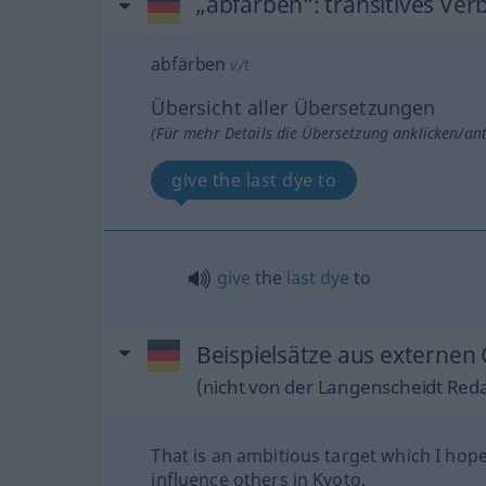
„abfärben“
: transitives Ver
abfärben
v/t
Übersicht aller Übersetzungen
(Für mehr Details die Übersetzung anklicken/an
give the last dye to
give
the
last
dye
to
Beispielsätze aus externen
(nicht von der Langenscheidt Reda
That is an ambitious target which I hope
influence others in Kyoto.