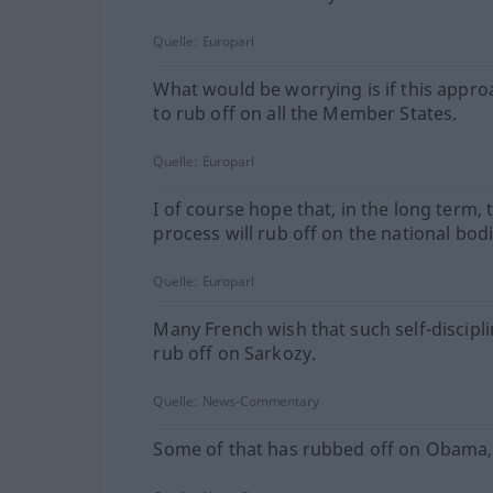
Quelle:
Europarl
What would be worrying is if this appr
to rub off on all the Member States.
Quelle:
Europarl
I of course hope that, in the long term, 
process will rub off on the national bodi
Quelle:
Europarl
Many French wish that such self-discipl
rub off on Sarkozy.
Quelle:
News-Commentary
Some of that has rubbed off on Obama,