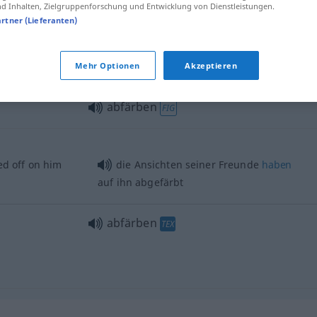
 Inhalten, Zielgruppenforschung und Entwicklung von Dienstleistungen.
artner (Lieferanten)
abfärben
Mehr Optionen
Akzeptieren
abfärben
FIG
d off on him
die Ansichten seiner Freunde
haben
auf ihn abgefärbt
abfärben
TEX