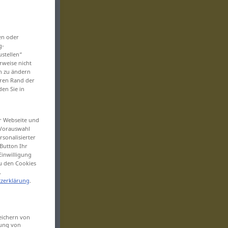
en oder
g-
ustellen“
rweise nicht
en zu ändern
eren Rand der
den Sie in
er Webseite und
 Vorauswahl
sonalisierter
Button Ihr
Einwilligung
zu den Cookies
.
zerklärung
.
eichern von
sung von