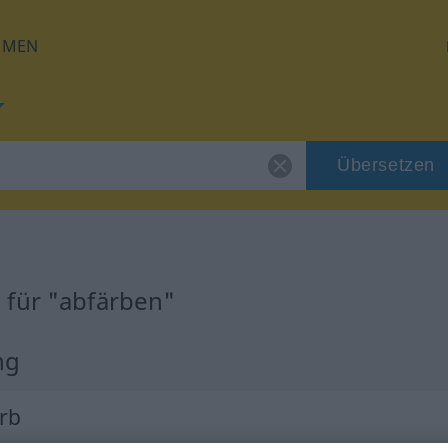
HMEN
Übersetzen
 für "abfärben"
ng
erb