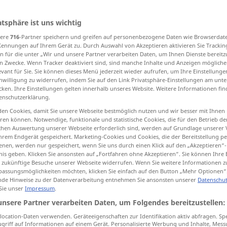
atsphäre ist uns wichtig
sere
716
-Partner speichern und greifen auf personenbezogene Daten wie Browserdat
tippen)
Kennungen auf Ihrem Gerät zu. Durch Auswahl von Akzeptieren aktivieren Sie Trackin
n für die unter „Wir und unsere Partner verarbeiten Daten, um Ihnen Dienste bereitz
n Zwecke. Wenn Tracker deaktiviert sind, sind manche Inhalte und Anzeigen mögliche
rub off
mark off, bleed, stain
come off
evant für Sie. Sie können dieses Menü jederzeit wieder aufrufen, um Ihre Einstellung
inwilligung zu widerrufen, indem Sie auf den Link Privatsphäre-Einstellungen am unt
cken. Ihre Einstellungen gelten innerhalb unseres Website. Weitere Informationen fin
enschutzerklärung.
abfärben
Farbe abgeben
en Cookies, damit Sie unsere Webseite bestmöglich nutzen und wir besser mit Ihnen
en können. Notwendige, funktionale und statistische Cookies, die für den Betrieb d
ischen Auswertung unserer Webseite erforderlich sind, werden auf Grundlage unserer
hrem Endgerät gespeichert. Marketing-Cookies und Cookies, die der Bereitstellung per
nen, werden nur gespeichert, wenn Sie uns durch einen Klick auf den „Akzeptieren“-
ark
your
die
Tünche
der
Wand
färbt auf die
nis geben. Klicken Sie ansonsten auf „Fortfahren ohne Akzeptieren“. Sie können Ihre 
ür zukünftige Besuche unserer Webseite widerrufen. Wenn Sie weitere Informationen 
Kleidung
ab
assungsmöglichkeiten möchten, klicken Sie einfach auf den Button „Mehr Optionen“
de Hinweise zu der Datenverarbeitung entnehmen Sie ansonsten unserer
Datenschut
od
run
on to (
der
Pullover
hat auf das
Hemd
 Sie unser
Impressum
.
abgefärbt
unsere Partner verarbeiten Daten, um Folgendes bereitzustellen:
ocation-Daten verwenden. Geräteeigenschaften zur Identifikation aktiv abfragen. Sp
griff auf Informationen auf einem Gerät. Personalisierte Werbung und Inhalte, Mes
abfärben
Farbe verlieren