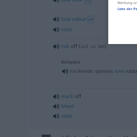
US
Werbung und
Liste der P
lose
colour
BR
stain
rub
off
(
auf
on
)
AKK
Beispiele
his friends’ opinions
have
rubbe
mark
off
bleed
stain