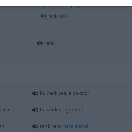
renk
almak
FIG
renk renk
renk
bu renk yeşile bakıyor
lich
bu renk
kir
götürür
en
renk renk
harelenmek