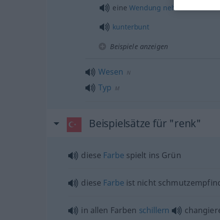
eine
Wendung
nehmen
kunterbunt
Beispiele anzeigen
Wesen
N
Typ
M
Beispielsätze für "renk"
diese
Farbe
spielt ins Grün
diese
Farbe
ist nicht schmutzempfind
in allen Farben
schillern
changier