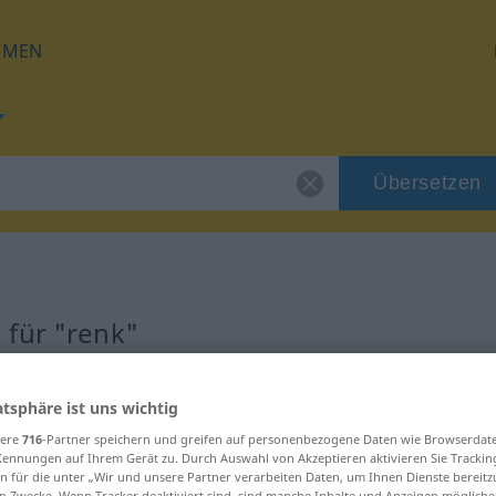
HMEN
Übersetzen
 für "renk"
atsphäre ist uns wichtig
sere
716
-Partner speichern und greifen auf personenbezogene Daten wie Browserdat
Kennungen auf Ihrem Gerät zu. Durch Auswahl von Akzeptieren aktivieren Sie Trackin
n für die unter „Wir und unsere Partner verarbeiten Daten, um Ihnen Dienste bereitz
n Zwecke. Wenn Tracker deaktiviert sind, sind manche Inhalte und Anzeigen mögliche