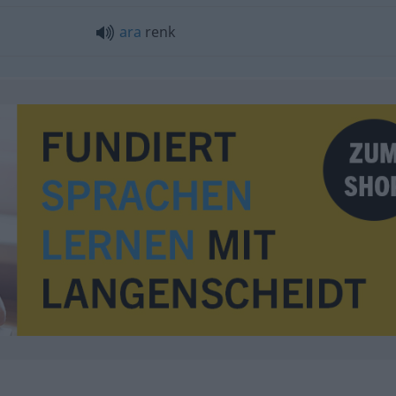
ara
renk