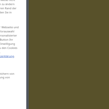
en zu ändern
eren Rand der
den Sie in
er Webseite und
 Vorauswahl
sonalisierter
Button Ihr
Einwilligung
zu den Cookies
.
zerklärung
.
eichern von
sung von