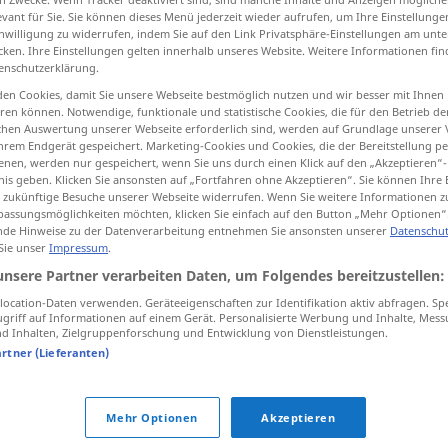
evant für Sie. Sie können dieses Menü jederzeit wieder aufrufen, um Ihre Einstellung
inwilligung zu widerrufen, indem Sie auf den Link Privatsphäre-Einstellungen am unt
cken. Ihre Einstellungen gelten innerhalb unseres Website. Weitere Informationen fin
enschutzerklärung.
tippen)
en Cookies, damit Sie unsere Webseite bestmöglich nutzen und wir besser mit Ihnen
en können. Notwendige, funktionale und statistische Cookies, die für den Betrieb d
, Typ
ischen Auswertung unserer Webseite erforderlich sind, werden auf Grundlage unserer
hrem Endgerät gespeichert. Marketing-Cookies und Cookies, die der Bereitstellung per
nen, werden nur gespeichert, wenn Sie uns durch einen Klick auf den „Akzeptieren“-
nis geben. Klicken Sie ansonsten auf „Fortfahren ohne Akzeptieren“. Sie können Ihre 
ür zukünftige Besuche unserer Webseite widerrufen. Wenn Sie weitere Informationen 
assungsmöglichkeiten möchten, klicken Sie einfach auf den Button „Mehr Optionen“
renk
de Hinweise zu der Datenverarbeitung entnehmen Sie ansonsten unserer
Datenschut
 Sie unser
Impressum
.
unsere Partner verarbeiten Daten, um Folgendes bereitzustellen:
renk
ocation-Daten verwenden. Geräteeigenschaften zur Identifikation aktiv abfragen. Sp
griff auf Informationen auf einem Gerät. Personalisierte Werbung und Inhalte, Mes
 Inhalten, Zielgruppenforschung und Entwicklung von Dienstleistungen.
renk
FIG
artner (Lieferanten)
Mehr Optionen
Akzeptieren
ärben
renk
almak