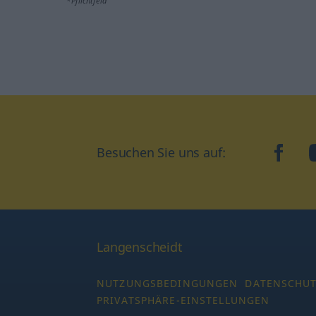
*Pflichtfeld
Besuchen Sie uns auf:
faceb
Langenscheidt
NUTZUNGSBEDINGUNGEN
DATENSCHU
PRIVATSPHÄRE-EINSTELLUNGEN