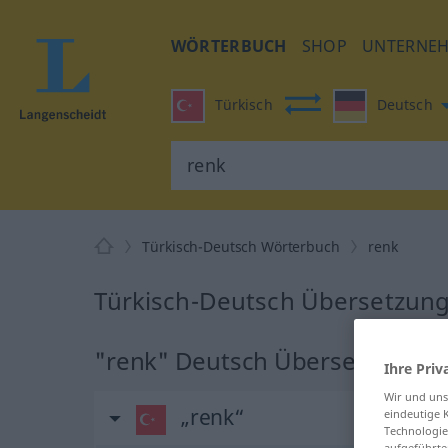
WÖRTERBUCH
SHOP
UNTERNE
Türkisch
Deutsch
Türkisch-Deutsch Wörterbuch
renk
Türkisch-Deutsch Übersetzung
"renk" Deutsch Übersetzung
Ihre Priv
Wir und un
„renk“
eindeutige 
Technologie
aufgeführte