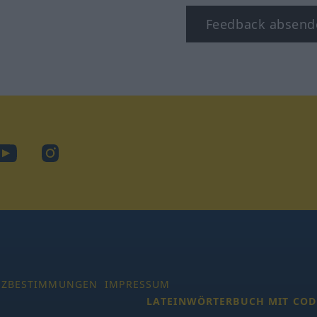
Feedback absend
ook
YouTube
Instagram
TZBESTIMMUNGEN
IMPRESSUM
LATEINWÖRTERBUCH MIT COD