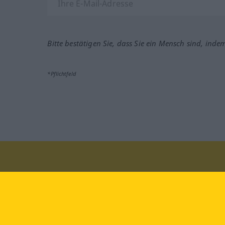
Bitte bestätigen Sie, dass Sie ein Mensch sind, inde
*Pflichtfeld
Besuchen Sie uns auf:
faceb