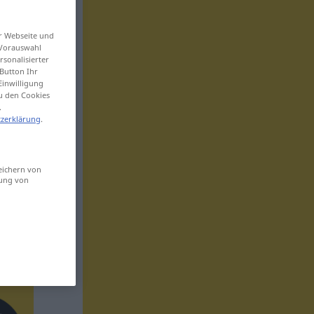
er Webseite und
 Vorauswahl
sonalisierter
Button Ihr
Einwilligung
zu den Cookies
.
zerklärung
.
eichern von
sung von