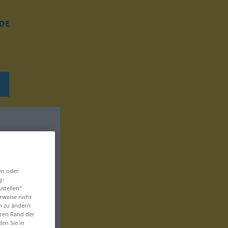
DE
en oder
g-
ustellen“
rweise nicht
en zu ändern
eren Rand der
den Sie in