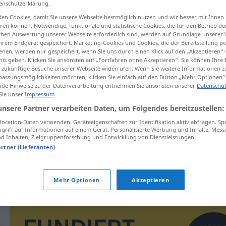
enschutzerklärung.
en Cookies, damit Sie unsere Webseite bestmöglich nutzen und wir besser mit Ihnen
en können. Notwendige, funktionale und statistische Cookies, die für den Betrieb d
ischen Auswertung unserer Webseite erforderlich sind, werden auf Grundlage unserer
hrem Endgerät gespeichert. Marketing-Cookies und Cookies, die der Bereitstellung per
tippen)
nen, werden nur gespeichert, wenn Sie uns durch einen Klick auf den „Akzeptieren“-
nis geben. Klicken Sie ansonsten auf „Fortfahren ohne Akzeptieren“. Sie können Ihre 
ür zukünftige Besuche unserer Webseite widerrufen. Wenn Sie weitere Informationen 
assungsmöglichkeiten möchten, klicken Sie einfach auf den Button „Mehr Optionen“
de Hinweise zu der Datenverarbeitung entnehmen Sie ansonsten unserer
Datenschut
 Sie unser
Impressum
.
unsere Partner verarbeiten Daten, um Folgendes bereitzustellen:
harelenmek
ocation-Daten verwenden. Geräteeigenschaften zur Identifikation aktiv abfragen. Sp
griff auf Informationen auf einem Gerät. Personalisierte Werbung und Inhalte, Mes
 Inhalten, Zielgruppenforschung und Entwicklung von Dienstleistungen.
artner (Lieferanten)
renk
renk
harelenmek
Mehr Optionen
Akzeptieren