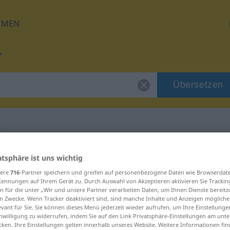
HMEN
Übersetzen
k
 für "harelenmek"
atsphäre ist uns wichtig
sere
716
-Partner speichern und greifen auf personenbezogene Daten wie Browserdat
tzung
Kennungen auf Ihrem Gerät zu. Durch Auswahl von Akzeptieren aktivieren Sie Trackin
n für die unter „Wir und unsere Partner verarbeiten Daten, um Ihnen Dienste bereitz
n Zwecke. Wenn Tracker deaktiviert sind, sind manche Inhalte und Anzeigen mögliche
evant für Sie. Sie können dieses Menü jederzeit wieder aufrufen, um Ihre Einstellung
inwilligung zu widerrufen, indem Sie auf den Link Privatsphäre-Einstellungen am unt
cken. Ihre Einstellungen gelten innerhalb unseres Website. Weitere Informationen fin