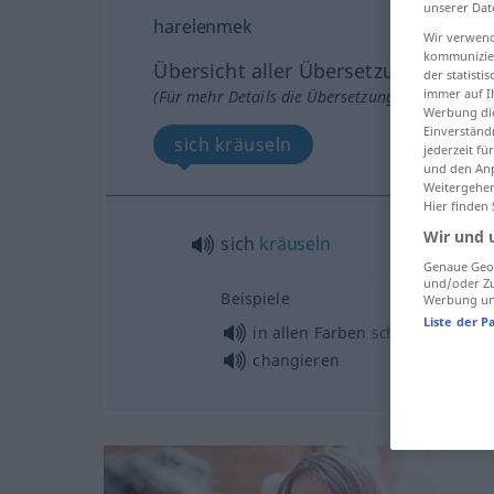
unserer Dat
harelenmek
Wir verwend
kommunizier
Übersicht aller Übersetzungen
der statist
immer auf I
(Für mehr Details die Übersetzung anklicken/an
Werbung die
Einverständ
sich kräuseln
jederzeit f
und den Anp
Weitergehen
Hier finden
Wir und 
sich
kräuseln
Genaue Geol
und/oder Zu
Beispiele
Werbung und
Liste der P
in allen Farben
schillern
changieren