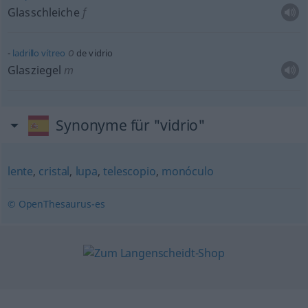
Glasschleiche
f
o
ladrillo
vítreo
de vidrio
Glasziegel
m
Synonyme für "vidrio"
lente
,
cristal
,
lupa
,
telescopio
,
monóculo
© OpenThesaurus-es