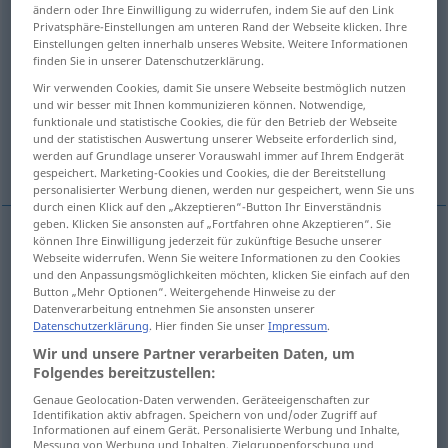
ändern oder Ihre Einwilligung zu widerrufen, indem Sie auf den Link
Privatsphäre-Einstellungen am unteren Rand der Webseite klicken. Ihre
Übersicht aller Übersetzungen
Einstellungen gelten innerhalb unseres Website. Weitere Informationen
(Für mehr Details die Übersetzung anklicken/antippen)
finden Sie in unserer Datenschutzerklärung.
Wir verwenden Cookies, damit Sie unsere Webseite bestmöglich nutzen
Glas, Glas-, Fensterscheibe
und wir besser mit Ihnen kommunizieren können. Notwendige,
funktionale und statistische Cookies, die für den Betrieb der Webseite
und der statistischen Auswertung unserer Webseite erforderlich sind,
werden auf Grundlage unserer Vorauswahl immer auf Ihrem Endgerät
Weitere Beispiele...
gespeichert. Marketing-Cookies und Cookies, die der Bereitstellung
personalisierter Werbung dienen, werden nur gespeichert, wenn Sie uns
durch einen Klick auf den „Akzeptieren“-Button Ihr Einverständnis
geben. Klicken Sie ansonsten auf „Fortfahren ohne Akzeptieren“. Sie
können Ihre Einwilligung jederzeit für zukünftige Besuche unserer
Webseite widerrufen. Wenn Sie weitere Informationen zu den Cookies
Glas
n
vidrio
und den Anpassungsmöglichkeiten möchten, klicken Sie einfach auf den
Button „Mehr Optionen“. Weitergehende Hinweise zu der
Glas-,
Fensterscheibe
f
vidrio
de una ventana
Datenverarbeitung entnehmen Sie ansonsten unserer
Datenschutzerklärung
. Hier finden Sie unser
Impressum
.
Wir und unsere Partner verarbeiten Daten, um
Folgendes bereitzustellen:
Beispiele
Genaue Geolocation-Daten verwenden. Geräteeigenschaften zur
Identifikation aktiv abfragen. Speichern von und/oder Zugriff auf
pl
vidrios
Informationen auf einem Gerät. Personalisierte Werbung und Inhalte,
Messung von Werbung und Inhalten, Zielgruppenforschung und