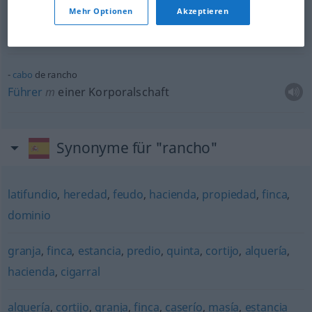
Mehr Optionen
Akzeptieren
cabo
de rancho
Gruppenführer
m
cabo
de rancho
Führer
m
einer Korporalschaft
Synonyme für "rancho"
latifundio
,
heredad
,
feudo
,
hacienda
,
propiedad
,
finca
,
dominio
granja
,
finca
,
estancia
,
predio
,
quinta
,
cortijo
,
alquería
,
hacienda
,
cigarral
alquería
,
cortijo
,
granja
,
finca
,
caserío
,
masía
,
estancia