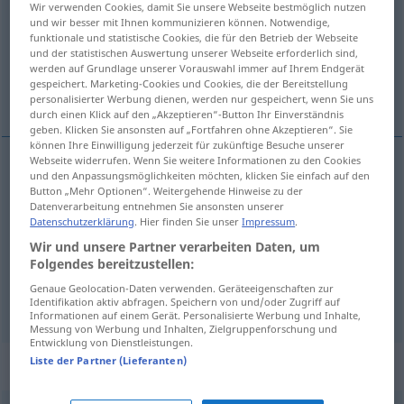
Wir verwenden Cookies, damit Sie unsere Webseite bestmöglich nutzen
und wir besser mit Ihnen kommunizieren können. Notwendige,
Übersicht aller Übersetzungen
funktionale und statistische Cookies, die für den Betrieb der Webseite
und der statistischen Auswertung unserer Webseite erforderlich sind,
(Für mehr Details die Übersetzung anklicken/antippen)
werden auf Grundlage unserer Vorauswahl immer auf Ihrem Endgerät
gespeichert. Marketing-Cookies und Cookies, die der Bereitstellung
Verpflegung, Viehfarm, Ranch
personalisierter Werbung dienen, werden nur gespeichert, wenn Sie uns
durch einen Klick auf den „Akzeptieren“-Button Ihr Einverständnis
geben. Klicken Sie ansonsten auf „Fortfahren ohne Akzeptieren“. Sie
können Ihre Einwilligung jederzeit für zukünftige Besuche unserer
Webseite widerrufen. Wenn Sie weitere Informationen zu den Cookies
und den Anpassungsmöglichkeiten möchten, klicken Sie einfach auf den
Verpflegung
f
rancho
espec
MIL
Button „Mehr Optionen“. Weitergehende Hinweise zu der
Datenverarbeitung entnehmen Sie ansonsten unserer
Datenschutzerklärung
. Hier finden Sie unser
Impressum
.
Viehfarm
f
rancho
AM
Wir und unsere Partner verarbeiten Daten, um
Folgendes bereitzustellen:
Ranch
f
rancho
AM
Genaue Geolocation-Daten verwenden. Geräteeigenschaften zur
Identifikation aktiv abfragen. Speichern von und/oder Zugriff auf
Informationen auf einem Gerät. Personalisierte Werbung und Inhalte,
Messung von Werbung und Inhalten, Zielgruppenforschung und
Entwicklung von Dienstleistungen.
Liste der Partner (Lieferanten)
Beispielsätze für "rancho"