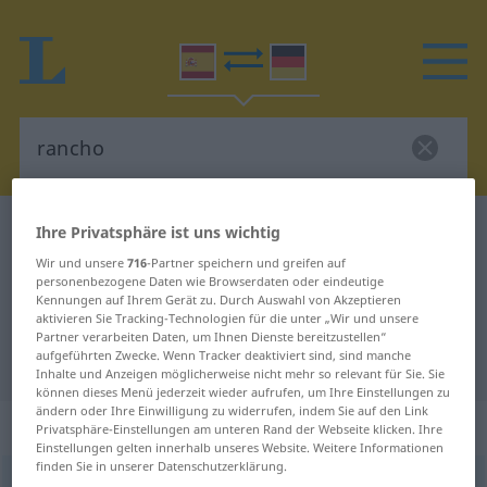
Spanisch-Deutsch Wörterbuch
rancho
Ihre Privatsphäre ist uns wichtig
Spanisch-Deutsch Übersetzung für
Wir und unsere
716
-Partner speichern und greifen auf
personenbezogene Daten wie Browserdaten oder eindeutige
"rancho"
Kennungen auf Ihrem Gerät zu. Durch Auswahl von Akzeptieren
aktivieren Sie Tracking-Technologien für die unter „Wir und unsere
Partner verarbeiten Daten, um Ihnen Dienste bereitzustellen“
aufgeführten Zwecke. Wenn Tracker deaktiviert sind, sind manche
"rancho" Deutsch Übersetzung
Inhalte und Anzeigen möglicherweise nicht mehr so relevant für Sie. Sie
können dieses Menü jederzeit wieder aufrufen, um Ihre Einstellungen zu
ändern oder Ihre Einwilligung zu widerrufen, indem Sie auf den Link
„rancho“
: masculino
Privatsphäre-Einstellungen am unteren Rand der Webseite klicken. Ihre
Einstellungen gelten innerhalb unseres Website. Weitere Informationen
finden Sie in unserer Datenschutzerklärung.
rancho
[ˈrrantʃo]
m