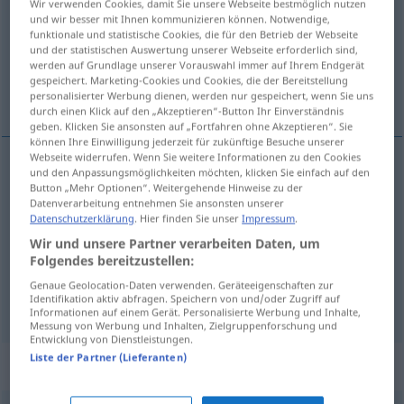
Wir verwenden Cookies, damit Sie unsere Webseite bestmöglich nutzen
und wir besser mit Ihnen kommunizieren können. Notwendige,
Übersicht aller Übersetzungen
funktionale und statistische Cookies, die für den Betrieb der Webseite
und der statistischen Auswertung unserer Webseite erforderlich sind,
(Für mehr Details die Übersetzung anklicken/antippen)
werden auf Grundlage unserer Vorauswahl immer auf Ihrem Endgerät
gespeichert. Marketing-Cookies und Cookies, die der Bereitstellung
Farm, Milchladen, Bauernhof
personalisierter Werbung dienen, werden nur gespeichert, wenn Sie uns
durch einen Klick auf den „Akzeptieren“-Button Ihr Einverständnis
geben. Klicken Sie ansonsten auf „Fortfahren ohne Akzeptieren“. Sie
können Ihre Einwilligung jederzeit für zukünftige Besuche unserer
Webseite widerrufen. Wenn Sie weitere Informationen zu den Cookies
und den Anpassungsmöglichkeiten möchten, klicken Sie einfach auf den
Farm
f
granja
Button „Mehr Optionen“. Weitergehende Hinweise zu der
Datenverarbeitung entnehmen Sie ansonsten unserer
Datenschutzerklärung
. Hier finden Sie unser
Impressum
.
Bauernhof
m
granja
Wir und unsere Partner verarbeiten Daten, um
Folgendes bereitzustellen:
Milchladen
m
granja
de productos lácteos
Genaue Geolocation-Daten verwenden. Geräteeigenschaften zur
Identifikation aktiv abfragen. Speichern von und/oder Zugriff auf
Informationen auf einem Gerät. Personalisierte Werbung und Inhalte,
Messung von Werbung und Inhalten, Zielgruppenforschung und
Entwicklung von Dienstleistungen.
Liste der Partner (Lieferanten)
Beispielsätze für "granja"