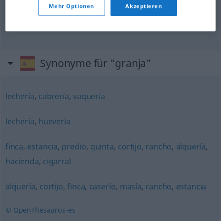
Mehr Optionen
Akzeptieren
f
granja
avícola
Geflügelfarm
f
Synonyme für "granja"
lechería
,
cabrería
,
vaquería
lechería
,
huevería
finca
,
estancia
,
predio
,
quinta
,
cortijo
,
rancho
,
alquería
,
hacienda
,
cigarral
alquería
,
cortijo
,
finca
,
caserío
,
masía
,
rancho
,
estancia
© OpenThesaurus-es