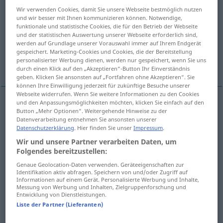
Wir verwenden Cookies, damit Sie unsere Webseite bestmöglich nutzen
Übersicht aller Übersetzungen
und wir besser mit Ihnen kommunizieren können. Notwendige,
funktionale und statistische Cookies, die für den Betrieb der Webseite
(Für mehr Details die Übersetzung anklicken/antippen)
und der statistischen Auswertung unserer Webseite erforderlich sind,
werden auf Grundlage unserer Vorauswahl immer auf Ihrem Endgerät
besetzen, beschäftigen, ausfüllen, kosten,
gespeichert. Marketing-Cookies und Cookies, die der Bereitstellung
personalisierter Werbung dienen, werden nur gespeichert, wenn Sie uns
bewohnen
durch einen Klick auf den „Akzeptieren“-Button Ihr Einverständnis
geben. Klicken Sie ansonsten auf „Fortfahren ohne Akzeptieren“. Sie
können Ihre Einwilligung jederzeit für zukünftige Besuche unserer
Webseite widerrufen. Wenn Sie weitere Informationen zu den Cookies
und den Anpassungsmöglichkeiten möchten, klicken Sie einfach auf den
Button „Mehr Optionen“. Weitergehende Hinweise zu der
besetzen
ocupar
tb
MIL
Datenverarbeitung entnehmen Sie ansonsten unserer
Datenschutzerklärung
. Hier finden Sie unser
Impressum
.
beschäftigen
ocupar
persona
Wir und unsere Partner verarbeiten Daten, um
Folgendes bereitzustellen:
ausfüllen
ocupar
tiempo, espacio
Genaue Geolocation-Daten verwenden. Geräteeigenschaften zur
Identifikation aktiv abfragen. Speichern von und/oder Zugriff auf
Informationen auf einem Gerät. Personalisierte Werbung und Inhalte,
kosten
ocupar
(≈ costar)
tiempo
Messung von Werbung und Inhalten, Zielgruppenforschung und
Entwicklung von Dienstleistungen.
Liste der Partner (Lieferanten)
bewohnen
ocupar
casa