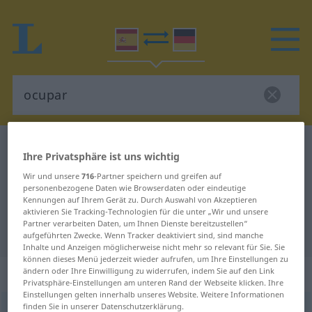
Spanisch-Deutsch Wörterbuch
ocupar
Ihre Privatsphäre ist uns wichtig
Spanisch-Deutsch Übersetzung für
Wir und unsere
716
-Partner speichern und greifen auf
personenbezogene Daten wie Browserdaten oder eindeutige
"ocupar"
Kennungen auf Ihrem Gerät zu. Durch Auswahl von Akzeptieren
aktivieren Sie Tracking-Technologien für die unter „Wir und unsere
Partner verarbeiten Daten, um Ihnen Dienste bereitzustellen“
"ocupar" Deutsch Übersetzung
aufgeführten Zwecke. Wenn Tracker deaktiviert sind, sind manche
Inhalte und Anzeigen möglicherweise nicht mehr so relevant für Sie. Sie
können dieses Menü jederzeit wieder aufrufen, um Ihre Einstellungen zu
„ocupar“
: verbo transitivo
ändern oder Ihre Einwilligung zu widerrufen, indem Sie auf den Link
Privatsphäre-Einstellungen am unteren Rand der Webseite klicken. Ihre
Einstellungen gelten innerhalb unseres Website. Weitere Informationen
finden Sie in unserer Datenschutzerklärung.
ocupar
[okuˈpar]
v/t