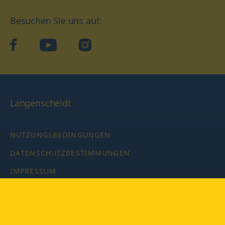
Besuchen Sie uns auf:
facebook
YouTube
Instagram
Langenscheidt
NUTZUNGSBEDINGUNGEN
DATENSCHUTZBESTIMMUNGEN
IMPRESSUM
PRIVATSPHÄRE-EINSTELLUNGEN
LATEINWÖRTERBUCH MIT CODE