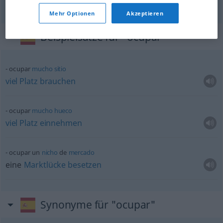
Mehr Optionen
Akzeptieren
Beispielsätze für "ocupar"
ocupar
mucho
sitio
viel
Platz
brauchen
ocupar
mucho
hueco
viel
Platz
einnehmen
ocupar un
nicho
de
mercado
eine
Marktlücke
besetzen
Synonyme für "ocupar"