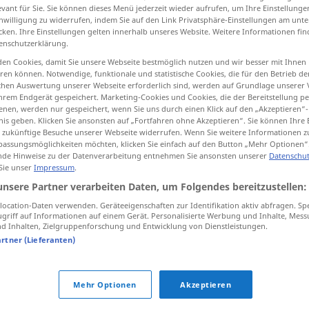
evant für Sie. Sie können dieses Menü jederzeit wieder aufrufen, um Ihre Einstellung
inwilligung zu widerrufen, indem Sie auf den Link Privatsphäre-Einstellungen am unt
cken. Ihre Einstellungen gelten innerhalb unseres Website. Weitere Informationen fin
enschutzerklärung.
tippen)
en Cookies, damit Sie unsere Webseite bestmöglich nutzen und wir besser mit Ihnen
en können. Notwendige, funktionale und statistische Cookies, die für den Betrieb d
ischen Auswertung unserer Webseite erforderlich sind, werden auf Grundlage unserer
eachten, einhalten
hrem Endgerät gespeichert. Marketing-Cookies und Cookies, die der Bereitstellung per
nen, werden nur gespeichert, wenn Sie uns durch einen Klick auf den „Akzeptieren“-
nis geben. Klicken Sie ansonsten auf „Fortfahren ohne Akzeptieren“. Sie können Ihre 
ür zukünftige Besuche unserer Webseite widerrufen. Wenn Sie weitere Informationen 
assungsmöglichkeiten möchten, klicken Sie einfach auf den Button „Mehr Optionen“
observar
de Hinweise zu der Datenverarbeitung entnehmen Sie ansonsten unserer
Datenschut
 Sie unser
Impressum
.
unsere Partner verarbeiten Daten, um Folgendes bereitzustellen:
observar
(≈ advertir)
ocation-Daten verwenden. Geräteeigenschaften zur Identifikation aktiv abfragen. Sp
griff auf Informationen auf einem Gerät. Personalisierte Werbung und Inhalte, Mes
 Inhalten, Zielgruppenforschung und Entwicklung von Dienstleistungen.
observar
ley, regla
artner (Lieferanten)
observar
plazo
Mehr Optionen
Akzeptieren