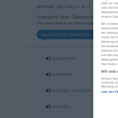
mehr so rel
observar
[ɔβsɛrˈβar]
v/t
&
v/i
oder Ihre E
Webseite kli
Übersicht aller Übersetzungen
unserer Dat
(Für mehr Details die Übersetzung anklicken/an
Wir verwend
kommunizier
der statist
beobachten, bemerken, befolgen, b
immer auf I
Werbung die
Einverständ
jederzeit f
und den Anp
beobachten
Weitergehen
Hier finden
Wir und 
bemerken
Genaue Geol
und/oder Zu
Werbung und
befolgen
,
beachten
Liste der P
einhalten