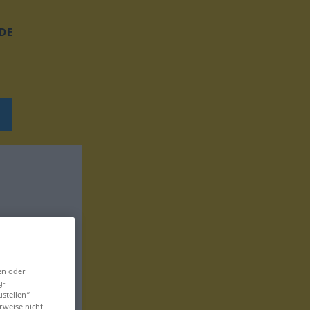
DE
en oder
g-
ustellen“
rweise nicht