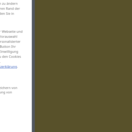
en zu ändern
eren Rand der
den Sie in
er Webseite und
 Vorauswahl
sonalisierter
Button Ihr
Einwilligung
zu den Cookies
.
zerklärung
.
eichern von
sung von