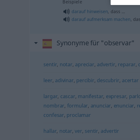
Beispiele
darauf
hinweisen
, dass …
darauf
aufmerksam
machen
, da
Synonyme für "observar"
sentir
,
notar
,
apreciar
,
advertir
,
reparar
,
leer
,
adivinar
,
percibir
,
descubrir
,
acertar
largar
,
cascar
,
manifestar
,
expresar
,
parl
nombrar
,
formular
,
anunciar
,
enunciar
,
r
confesar
,
proclamar
hallar
,
notar
,
ver
,
sentir
,
advertir