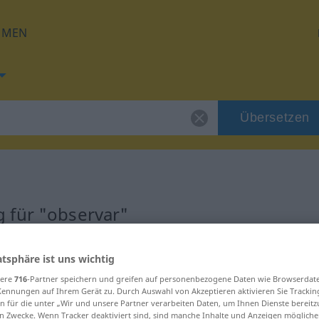
HMEN
Übersetzen
 für "observar"
ng
atsphäre ist uns wichtig
sere
716
-Partner speichern und greifen auf personenbezogene Daten wie Browserdat
Kennungen auf Ihrem Gerät zu. Durch Auswahl von Akzeptieren aktivieren Sie Trackin
o | verbo intransitivo
n für die unter „Wir und unsere Partner verarbeiten Daten, um Ihnen Dienste bereitz
n Zwecke. Wenn Tracker deaktiviert sind, sind manche Inhalte und Anzeigen mögliche