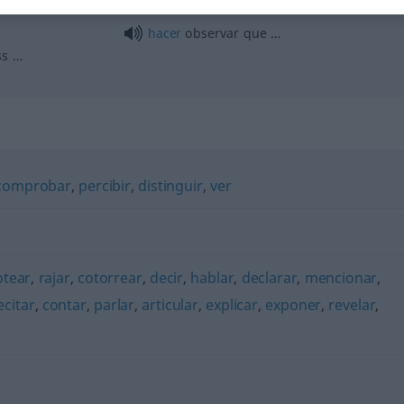
hacer
observar que …
ss …
comprobar
,
percibir
,
distinguir
,
ver
otear
,
rajar
,
cotorrear
,
decir
,
hablar
,
declarar
,
mencionar
,
ecitar
,
contar
,
parlar
,
articular
,
explicar
,
exponer
,
revelar
,