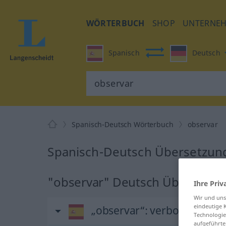
WÖRTERBUCH
SHOP
UNTERNE
Spanisch
Deutsch
Spanisch-Deutsch Wörterbuch
observar
Spanisch-Deutsch Übersetzung
"observar" Deutsch Übersetzu
Ihre Priv
Wir und un
eindeutige 
„observar“
: verbo transitiv
Technologie
aufgeführte