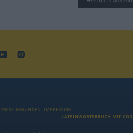
Feedback absend
ook
YouTube
Instagram
TZBESTIMMUNGEN
IMPRESSUM
LATEINWÖRTERBUCH MIT COD