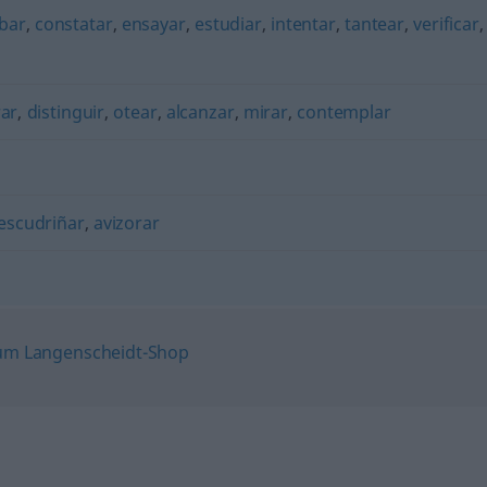
bar
,
constatar
,
ensayar
,
estudiar
,
intentar
,
tantear
,
verificar
,
rar
,
distinguir
,
otear
,
alcanzar
,
mirar
,
contemplar
escudriñar
,
avizorar