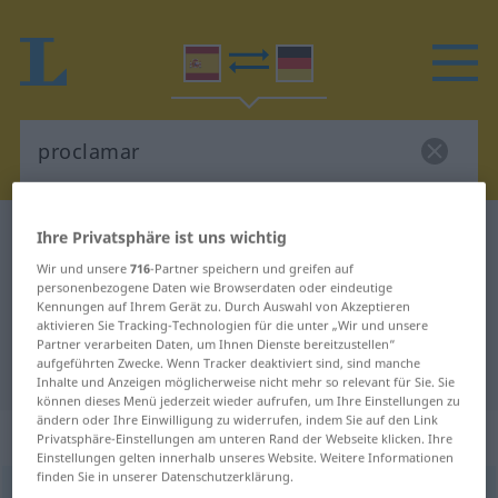
Spanisch-Deutsch Wörterbuch
proclamar
Ihre Privatsphäre ist uns wichtig
Spanisch-Deutsch Übersetzung für
Wir und unsere
716
-Partner speichern und greifen auf
personenbezogene Daten wie Browserdaten oder eindeutige
"proclamar"
Kennungen auf Ihrem Gerät zu. Durch Auswahl von Akzeptieren
aktivieren Sie Tracking-Technologien für die unter „Wir und unsere
Partner verarbeiten Daten, um Ihnen Dienste bereitzustellen“
aufgeführten Zwecke. Wenn Tracker deaktiviert sind, sind manche
"proclamar" Deutsch Übersetzung
Inhalte und Anzeigen möglicherweise nicht mehr so relevant für Sie. Sie
können dieses Menü jederzeit wieder aufrufen, um Ihre Einstellungen zu
ändern oder Ihre Einwilligung zu widerrufen, indem Sie auf den Link
„proclamar“
: verbo transitivo
Privatsphäre-Einstellungen am unteren Rand der Webseite klicken. Ihre
Einstellungen gelten innerhalb unseres Website. Weitere Informationen
finden Sie in unserer Datenschutzerklärung.
proclamar
[proklaˈmar]
v/t