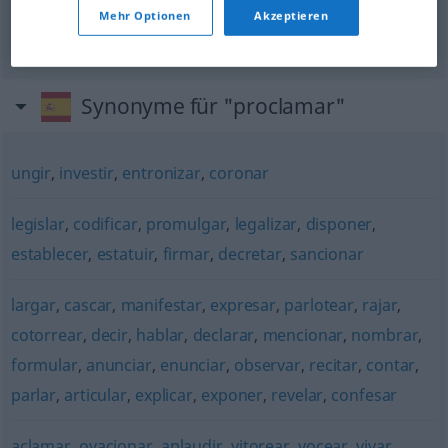
o
proclamar (
decir) a los
cuatro
vientos
Mehr Optionen
Akzeptieren
ausposaunen
Synonyme für "proclamar"
ungir
,
investir
,
entronizar
,
coronar
legislar
,
codificar
,
promulgar
,
legalizar
,
disponer
,
establecer
,
estatuir
,
firmar
,
decretar
,
sancionar
largar
,
cascar
,
manifestar
,
expresar
,
parlotear
,
rajar
,
cotorrear
,
decir
,
hablar
,
declarar
,
mencionar
,
nombrar
,
formular
,
anunciar
,
enunciar
,
observar
,
recitar
,
contar
,
parlar
,
articular
,
explicar
,
exponer
,
revelar
,
confesar
aclamar
,
ovacionar
,
aplaudir
,
vitorear
,
vocear
,
vivar