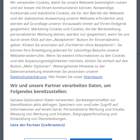
Wir verwenden Cookies, damit Sie unsere Webseite bestmöglich nutzen
und wir besser mit Ihnen kommunizieren können. Notwendige,
Übersicht aller Übersetzungen
funktionale und statistische Cookies, die für den Betrieb der Webseite
und der statistischen Auswertung unserer Webseite erforderlich sind,
(Für mehr Details die Übersetzung anklicken/antippen)
werden auf Grundlage unserer Vorauswahl immer auf Ihrem Endgerät
gespeichert. Marketing-Cookies und Cookies, die der Bereitstellung
offenbaren, ausrufen, verkünden,
personalisierter Werbung dienen, werden nur gespeichert, wenn Sie uns
proklamieren
durch einen Klick auf den „Akzeptieren“-Button Ihr Einverständnis
geben. Klicken Sie ansonsten auf „Fortfahren ohne Akzeptieren“. Sie
können Ihre Einwilligung jederzeit für zukünftige Besuche unserer
Webseite widerrufen. Wenn Sie weitere Informationen zu den Cookies
und den Anpassungsmöglichkeiten möchten, klicken Sie einfach auf den
Button „Mehr Optionen“. Weitergehende Hinweise zu der
ausrufen
, verkünd(ig)en,
proklamieren
Datenverarbeitung entnehmen Sie ansonsten unserer
Datenschutzerklärung
. Hier finden Sie unser
Impressum
.
proclamar
Wir und unsere Partner verarbeiten Daten, um
Folgendes bereitzustellen:
offenbaren
proclamar
FIG
Genaue Geolocation-Daten verwenden. Geräteeigenschaften zur
Identifikation aktiv abfragen. Speichern von und/oder Zugriff auf
Informationen auf einem Gerät. Personalisierte Werbung und Inhalte,
Messung von Werbung und Inhalten, Zielgruppenforschung und
Beispielsätze für "proclamar"
Entwicklung von Dienstleistungen.
Liste der Partner (Lieferanten)