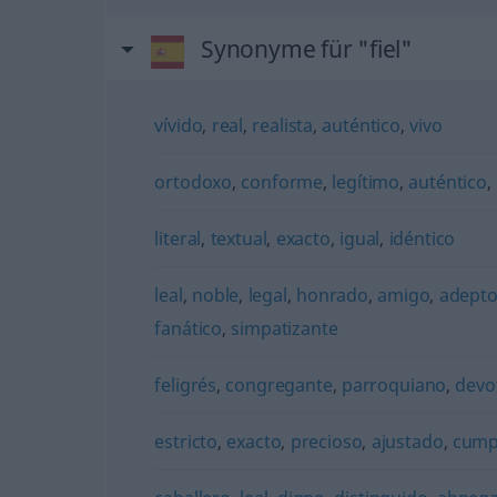
Synonyme für "fiel"
vívido
,
real
,
realista
,
auténtico
,
vivo
ortodoxo
,
conforme
,
legítimo
,
auténtico
,
literal
,
textual
,
exacto
,
igual
,
idéntico
leal
,
noble
,
legal
,
honrado
,
amigo
,
adept
fanático
,
simpatizante
feligrés
,
congregante
,
parroquiano
,
devo
estricto
,
exacto
,
precioso
,
ajustado
,
cump