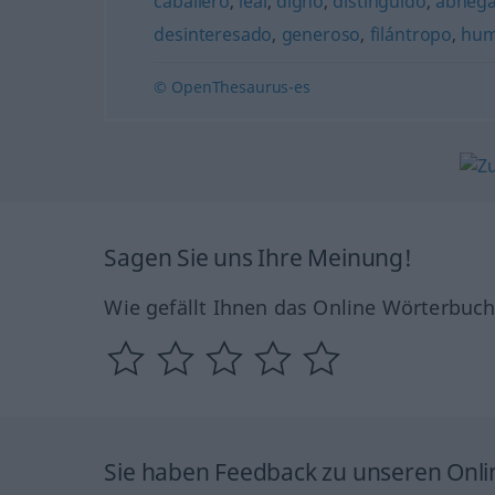
caballero
,
leal
,
digno
,
distinguido
,
abneg
desinteresado
,
generoso
,
filántropo
,
hum
© OpenThesaurus-es
Sagen Sie uns Ihre Meinung!
Wie gefällt Ihnen das Online Wörterbuc
Sie haben Feedback zu unseren Onl