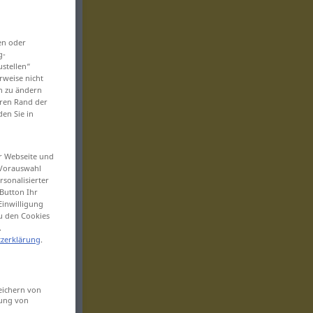
en oder
g-
ustellen“
rweise nicht
en zu ändern
eren Rand der
den Sie in
er Webseite und
 Vorauswahl
sonalisierter
Button Ihr
Einwilligung
zu den Cookies
.
zerklärung
.
eichern von
sung von