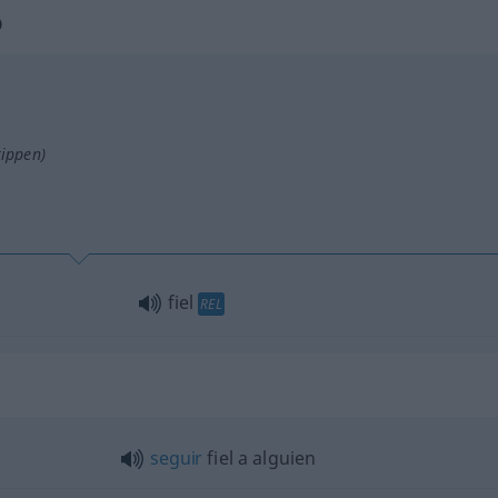
o
tippen)
fiel
REL
seguir
fiel a
alguien