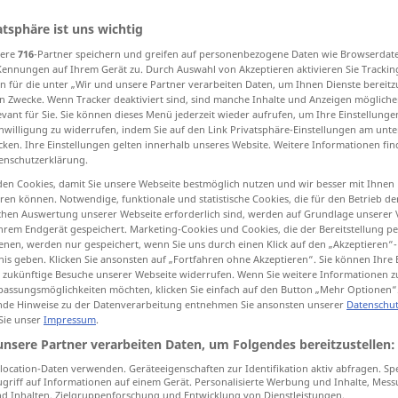
atsphäre ist uns wichtig
sere
716
-Partner speichern und greifen auf personenbezogene Daten wie Browserdat
Kennungen auf Ihrem Gerät zu. Durch Auswahl von Akzeptieren aktivieren Sie Trackin
tippen)
n für die unter „Wir und unsere Partner verarbeiten Daten, um Ihnen Dienste bereitz
n Zwecke. Wenn Tracker deaktiviert sind, sind manche Inhalte und Anzeigen mögliche
evant für Sie. Sie können dieses Menü jederzeit wieder aufrufen, um Ihre Einstellung
inwilligung zu widerrufen, indem Sie auf den Link Privatsphäre-Einstellungen am unt
cken. Ihre Einstellungen gelten innerhalb unseres Website. Weitere Informationen fin
enschutzerklärung.
en Cookies, damit Sie unsere Webseite bestmöglich nutzen und wir besser mit Ihnen
fiel
en können. Notwendige, funktionale und statistische Cookies, die für den Betrieb d
ischen Auswertung unserer Webseite erforderlich sind, werden auf Grundlage unserer
hrem Endgerät gespeichert. Marketing-Cookies und Cookies, die der Bereitstellung per
nen, werden nur gespeichert, wenn Sie uns durch einen Klick auf den „Akzeptieren“-
fiel
(≈ exacto)
nis geben. Klicken Sie ansonsten auf „Fortfahren ohne Akzeptieren“. Sie können Ihre 
ür zukünftige Besuche unserer Webseite widerrufen. Wenn Sie weitere Informationen 
assungsmöglichkeiten möchten, klicken Sie einfach auf den Button „Mehr Optionen“
fiel
(≈ honrado)
de Hinweise zu der Datenverarbeitung entnehmen Sie ansonsten unserer
Datenschut
 Sie unser
Impressum
.
unsere Partner verarbeiten Daten, um Folgendes bereitzustellen:
fiel
REL
ocation-Daten verwenden. Geräteeigenschaften zur Identifikation aktiv abfragen. Sp
griff auf Informationen auf einem Gerät. Personalisierte Werbung und Inhalte, Mes
 Inhalten, Zielgruppenforschung und Entwicklung von Dienstleistungen.