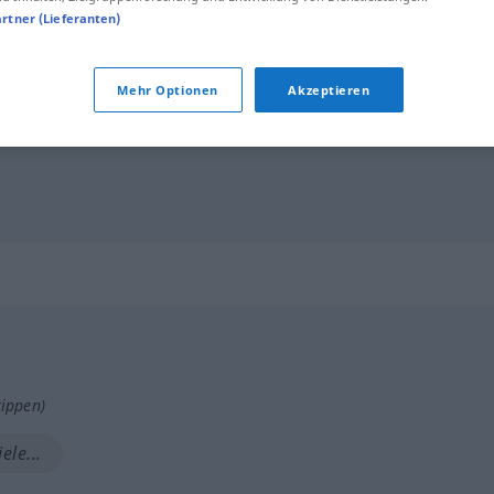
artner (Lieferanten)
fiel a su
deber
n
f
tnis
memoria
fiel
Mehr Optionen
Akzeptieren
o
o
en Freunden
fiel a
con
para (con) sus amigos
tippen)
ele...