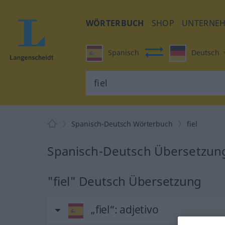
WÖRTERBUCH
SHOP
UNTERNE
Spanisch
Deutsch
Spanisch-Deutsch Wörterbuch
fiel
Spanisch-Deutsch Übersetzung 
"fiel" Deutsch Übersetzung
„fiel“
: adjetivo