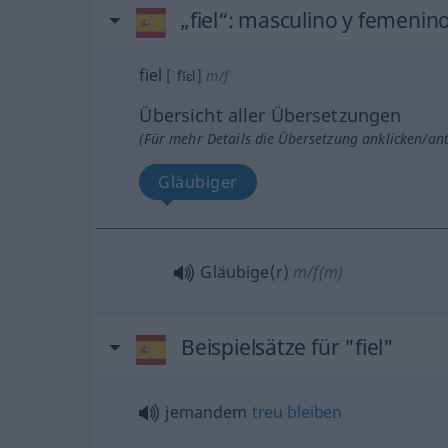
„fiel“
: masculino y femenin
fiel
[ˈfĭɛl]
m/f
Übersicht aller Übersetzungen
(Für mehr Details die Übersetzung anklicken/an
Gläubiger
Gläubige(r)
m/f(m)
Beispielsätze für "fiel"
jemandem
treu
bleiben