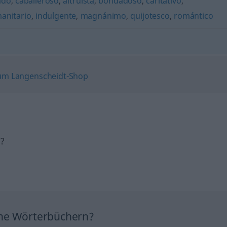
ado
,
caballeroso
,
altruista
,
bondadoso
,
caritativo
,
anitario
,
indulgente
,
magnánimo
,
quijotesco
,
romántico
h?
ine Wörterbüchern?