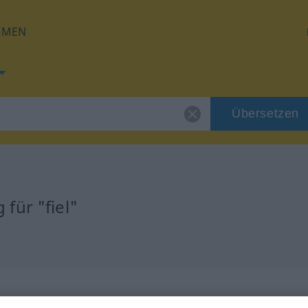
HMEN
Übersetzen
für "fiel"