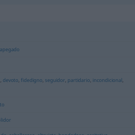
apegado
o
,
devoto
,
fidedigno
,
seguidor
,
partidario
,
incondicional
,
to
lidor