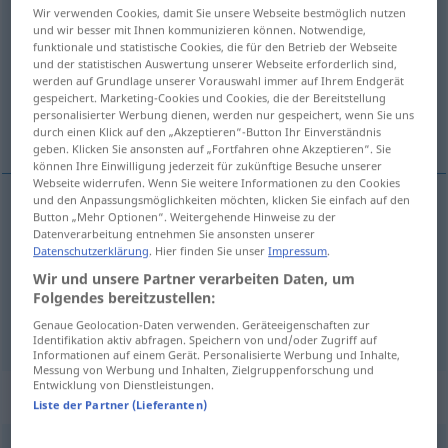
Wir verwenden Cookies, damit Sie unsere Webseite bestmöglich nutzen
und wir besser mit Ihnen kommunizieren können. Notwendige,
Übersicht aller Übersetzungen
funktionale und statistische Cookies, die für den Betrieb der Webseite
(Für mehr Details die Übersetzung anklicken/antippen)
und der statistischen Auswertung unserer Webseite erforderlich sind,
werden auf Grundlage unserer Vorauswahl immer auf Ihrem Endgerät
gespeichert. Marketing-Cookies und Cookies, die der Bereitstellung
entgleiten, -schlüpfen, entwischen, sich
personalisierter Werbung dienen, werden nur gespeichert, wenn Sie uns
drücken
durch einen Klick auf den „Akzeptieren“-Button Ihr Einverständnis
geben. Klicken Sie ansonsten auf „Fortfahren ohne Akzeptieren“. Sie
können Ihre Einwilligung jederzeit für zukünftige Besuche unserer
Webseite widerrufen. Wenn Sie weitere Informationen zu den Cookies
und den Anpassungsmöglichkeiten möchten, klicken Sie einfach auf den
Button „Mehr Optionen“. Weitergehende Hinweise zu der
entgleiten
, -schlüpfen
escabullirse
Datenverarbeitung entnehmen Sie ansonsten unserer
Datenschutzerklärung
. Hier finden Sie unser
Impressum
.
entwischen
escabullirse
Wir und unsere Partner verarbeiten Daten, um
FIG
Folgendes bereitzustellen:
sich
drücken
escabullirse
Genaue Geolocation-Daten verwenden. Geräteeigenschaften zur
FAM
Identifikation aktiv abfragen. Speichern von und/oder Zugriff auf
Informationen auf einem Gerät. Personalisierte Werbung und Inhalte,
Messung von Werbung und Inhalten, Zielgruppenforschung und
Entwicklung von Dienstleistungen.
Beispielsätze für "escabullirse"
Liste der Partner (Lieferanten)