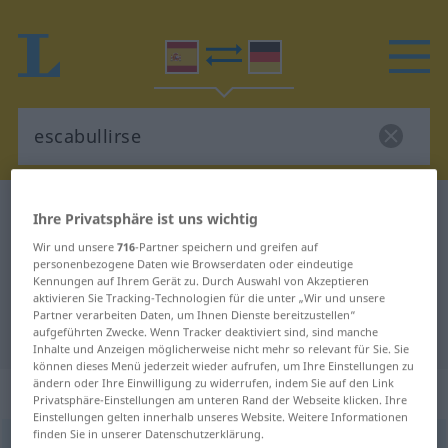
Spanisch-Deutsch Wörterbuch
escabullirse
Ihre Privatsphäre ist uns wichtig
Spanisch-Deutsch Übersetzung für
Wir und unsere
716
-Partner speichern und greifen auf
personenbezogene Daten wie Browserdaten oder eindeutige
"escabullirse"
Kennungen auf Ihrem Gerät zu. Durch Auswahl von Akzeptieren
aktivieren Sie Tracking-Technologien für die unter „Wir und unsere
Partner verarbeiten Daten, um Ihnen Dienste bereitzustellen“
"escabullirse" Deutsch Übersetzung
aufgeführten Zwecke. Wenn Tracker deaktiviert sind, sind manche
Inhalte und Anzeigen möglicherweise nicht mehr so relevant für Sie. Sie
können dieses Menü jederzeit wieder aufrufen, um Ihre Einstellungen zu
ändern oder Ihre Einwilligung zu widerrufen, indem Sie auf den Link
„escabullirse“
: verbo reflexivo
Privatsphäre-Einstellungen am unteren Rand der Webseite klicken. Ihre
Einstellungen gelten innerhalb unseres Website. Weitere Informationen
finden Sie in unserer Datenschutzerklärung.
escabullirse
[eskaβuˈʎirse]
v/r