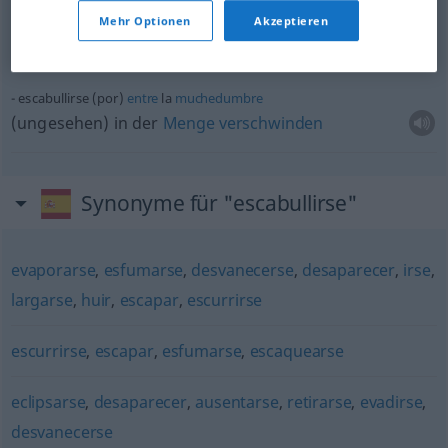
escabullirse
Mehr Optionen
Akzeptieren
entwischen
,
entgleiten
escabullirse (por)
entre
la
muchedumbre
(ungesehen) in der
Menge
verschwinden
Synonyme für "escabullirse"
evaporarse
,
esfumarse
,
desvanecerse
,
desaparecer
,
irse
,
largarse
,
huir
,
escapar
,
escurrirse
escurrirse
,
escapar
,
esfumarse
,
escaquearse
eclipsarse
,
desaparecer
,
ausentarse
,
retirarse
,
evadirse
,
desvanecerse