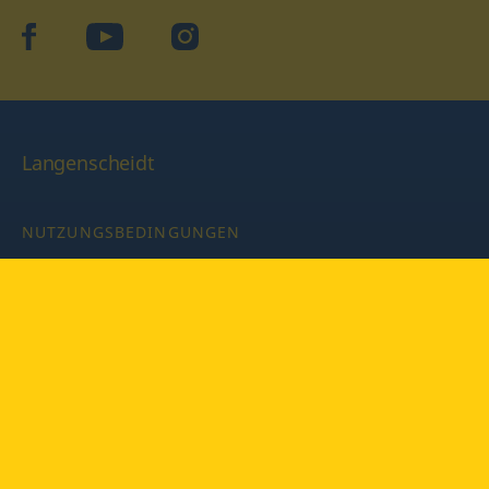
facebook
YouTube
Instagram
Langenscheidt
NUTZUNGSBEDINGUNGEN
DATENSCHUTZBESTIMMUNGEN
IMPRESSUM
PRIVATSPHÄRE-EINSTELLUNGEN
LATEINWÖRTERBUCH MIT CODE
Copyright © 2026 PONS Langenscheidt GmbH, Alle Rechte
vorbehalten.