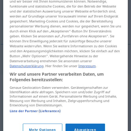
und wir besser mit Ihnen kommunizieren können. Notwendige,
funktionale und statistische Cookies, die für den Betrieb der Webseite
Übersicht aller Übersetzungen
und der statistischen Auswertung unserer Webseite erforderlich sind,
werden auf Grundlage unserer Vorauswahl immer auf Ihrem Endgerät
(Für mehr Details die Übersetzung anklicken/antippen)
gespeichert. Marketing-Cookies und Cookies, die der Bereitstellung
personalisierter Werbung dienen, werden nur gespeichert, wenn Sie uns
schwierig, mühsam
durch einen Klick auf den „Akzeptieren“-Button Ihr Einverständnis
geben. Klicken Sie ansonsten auf „Fortfahren ohne Akzeptieren“. Sie
können Ihre Einwilligung jederzeit für zukünftige Besuche unserer
Webseite widerrufen. Wenn Sie weitere Informationen zu den Cookies
und den Anpassungsmöglichkeiten möchten, klicken Sie einfach auf den
Button „Mehr Optionen“. Weitergehende Hinweise zu der
schwierig
,
mühsam
dificultoso
Datenverarbeitung entnehmen Sie ansonsten unserer
Datenschutzerklärung
. Hier finden Sie unser
Impressum
.
Wir und unsere Partner verarbeiten Daten, um
Folgendes bereitzustellen:
Synonyme für "dificultoso"
Genaue Geolocation-Daten verwenden. Geräteeigenschaften zur
Identifikation aktiv abfragen. Speichern von und/oder Zugriff auf
Informationen auf einem Gerät. Personalisierte Werbung und Inhalte,
Messung von Werbung und Inhalten, Zielgruppenforschung und
laborioso
,
trabajoso
,
complicado
,
difícil
,
penoso
,
Entwicklung von Dienstleistungen.
espinoso
,
arduo
,
embrollado
Liste der Partner (Lieferanten)
grave
,
difícil
,
peligroso
,
arduo
,
espinoso
,
molesto
Mehr Optionen
Akzeptieren