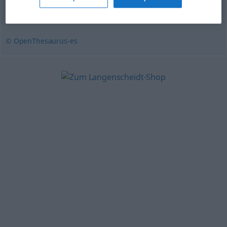
farragoso
,
fatigoso
© OpenThesaurus-es