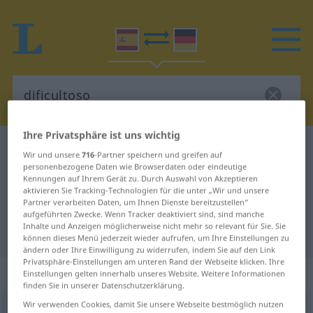
Ihre Privatsphäre ist uns wichtig
Spanisch-Deutsch Wörterbuch
dificultoso
Wir und unsere
716
-Partner speichern und greifen auf
Spanisch-Deutsch Übersetzung für
personenbezogene Daten wie Browserdaten oder eindeutige
Kennungen auf Ihrem Gerät zu. Durch Auswahl von Akzeptieren
"dificultoso"
aktivieren Sie Tracking-Technologien für die unter „Wir und unsere
Partner verarbeiten Daten, um Ihnen Dienste bereitzustellen“
aufgeführten Zwecke. Wenn Tracker deaktiviert sind, sind manche
Inhalte und Anzeigen möglicherweise nicht mehr so relevant für Sie. Sie
"dificultoso" Deutsch Übersetzung
können dieses Menü jederzeit wieder aufrufen, um Ihre Einstellungen zu
ändern oder Ihre Einwilligung zu widerrufen, indem Sie auf den Link
Privatsphäre-Einstellungen am unteren Rand der Webseite klicken. Ihre
„dificultoso“
: adjetivo
Einstellungen gelten innerhalb unseres Website. Weitere Informationen
finden Sie in unserer Datenschutzerklärung.
Wir verwenden Cookies, damit Sie unsere Webseite bestmöglich nutzen
dificultoso
[difikulˈtoso]
adj