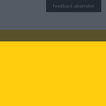
Feedback absenden
Besuchen Sie uns auf:
facebook
YouTube
Instagram
Langenscheidt
NUTZUNGSBEDINGUNGEN