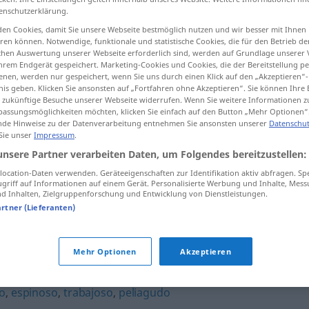
enschutzerklärung.
en Cookies, damit Sie unsere Webseite bestmöglich nutzen und wir besser mit Ihnen
en können. Notwendige, funktionale und statistische Cookies, die für den Betrieb d
ischen Auswertung unserer Webseite erforderlich sind, werden auf Grundlage unserer
tippen)
hrem Endgerät gespeichert. Marketing-Cookies und Cookies, die der Bereitstellung per
nen, werden nur gespeichert, wenn Sie uns durch einen Klick auf den „Akzeptieren“-
nis geben. Klicken Sie ansonsten auf „Fortfahren ohne Akzeptieren“. Sie können Ihre 
ür zukünftige Besuche unserer Webseite widerrufen. Wenn Sie weitere Informationen 
assungsmöglichkeiten möchten, klicken Sie einfach auf den Button „Mehr Optionen“
de Hinweise zu der Datenverarbeitung entnehmen Sie ansonsten unserer
Datenschut
 Sie unser
Impressum
.
arduo
(≈ difícil)
unsere Partner verarbeiten Daten, um Folgendes bereitzustellen:
ocation-Daten verwenden. Geräteeigenschaften zur Identifikation aktiv abfragen. Sp
griff auf Informationen auf einem Gerät. Personalisierte Werbung und Inhalte, Mes
arduo
(≈ duro)
 Inhalten, Zielgruppenforschung und Entwicklung von Dienstleistungen.
artner (Lieferanten)
Mehr Optionen
Akzeptieren
o
,
espinoso
,
trabajoso
,
peliagudo