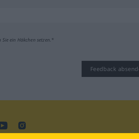
m Sie ein Häkchen setzen.*
Feedback absend
ook
YouTube
Instagram