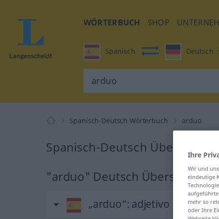
WÖRTERBUCH
SHOP
UNTERNE
Spanisch
Deutsch
Spanisch-Deutsch Wörterbuch
arduo
Spanisch-Deutsch Übersetzung
Ihre Priv
Wir und un
"arduo" Deutsch Übersetzung
eindeutige 
Technologie
aufgeführte
„arduo“
: adjetivo
mehr so rel
oder Ihre E
Webseite kli