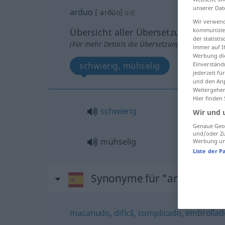
unserer Dat
arduo
[ˈarðŭo]
adj
Wir verwend
kommunizier
Übersicht aller Übersetzungen
der statist
(Für mehr Details die Übersetzung anklicken/an
immer auf I
Werbung die
Einverständ
schwierig, mühselig
jederzeit f
und den Anp
Weitergehen
Hier finden
schwierig
Wir und 
Genaue Geol
und/oder Zu
mühselig
Werbung und
Liste der P
Synonyme für "arduo"
macanudo
,
difícil
,
complicado
,
embrollad