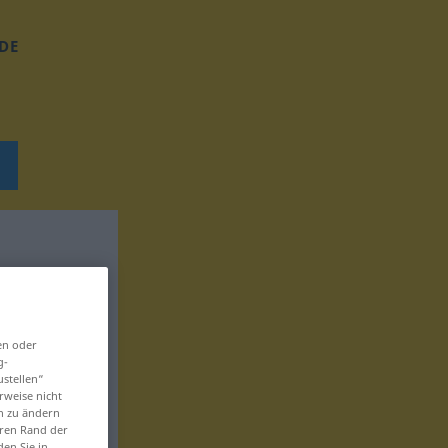
DE
en oder
g-
ustellen“
rweise nicht
en zu ändern
eren Rand der
den Sie in