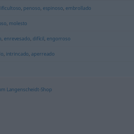
ificultoso
,
penoso
,
espinoso
,
embrollado
oso
,
molesto
o
,
enrevesado
,
difícil
,
engorroso
do
,
intrincado
,
aperreado