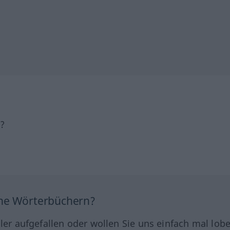
h?
ine Wörterbüchern?
hler aufgefallen oder wollen Sie uns einfach mal lob