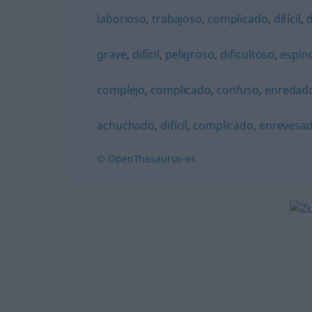
laborioso
,
trabajoso
,
complicado
,
difícil
,
d
grave
,
difícil
,
peligroso
,
dificultoso
,
espin
complejo
,
complicado
,
confuso
,
enredad
achuchado
,
difícil
,
complicado
,
enrevesa
© OpenThesaurus-es