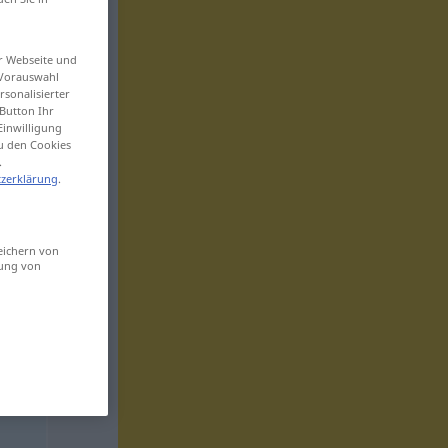
er Webseite und
 Vorauswahl
sonalisierter
Button Ihr
Einwilligung
zu den Cookies
.
zerklärung
.
eichern von
sung von