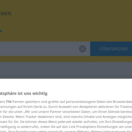
HMEN
Übersetzen
 für "arduo"
atsphäre ist uns wichtig
sere
716
-Partner speichern und greifen auf personenbezogene Daten wie Browserdat
Kennungen auf Ihrem Gerät zu. Durch Auswahl von Akzeptieren aktivieren Sie Trackin
n für die unter „Wir und unsere Partner verarbeiten Daten, um Ihnen Dienste bereitz
n Zwecke. Wenn Tracker deaktiviert sind, sind manche Inhalte und Anzeigen mögliche
evant für Sie. Sie können dieses Menü jederzeit wieder aufrufen, um Ihre Einstellung
inwilligung zu widerrufen, indem Sie auf den Link Privatsphäre-Einstellungen am unt
cken. Ihre Einstellungen gelten innerhalb unseres Website. Weitere Informationen fin