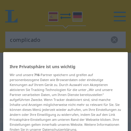
Spanisch-Deutsch Wörterbuch
complicado
Ihre Privatsphäre ist uns wichtig
Spanisch-Deutsch Übersetzung für
Wir und unsere
716
-Partner speichern und greifen auf
"complicado"
personenbezogene Daten wie Browserdaten oder eindeutige
Kennungen auf Ihrem Gerät zu. Durch Auswahl von Akzeptieren
aktivieren Sie Tracking-Technologien für die unter „Wir und unsere
Partner verarbeiten Daten, um Ihnen Dienste bereitzustellen“
"complicado" Deutsch Übersetzung
aufgeführten Zwecke. Wenn Tracker deaktiviert sind, sind manche
Inhalte und Anzeigen möglicherweise nicht mehr so relevant für Sie. Sie
können dieses Menü jederzeit wieder aufrufen, um Ihre Einstellungen zu
„complicado“
: adjetivo
ändern oder Ihre Einwilligung zu widerrufen, indem Sie auf den Link
Privatsphäre-Einstellungen am unteren Rand der Webseite klicken. Ihre
Einstellungen gelten innerhalb unseres Website. Weitere Informationen
finden Sie in unserer Datenschutzerklärung.
ð