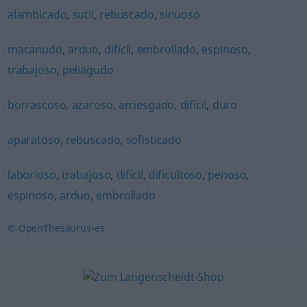
alambicado
,
sutil
,
rebuscado
,
sinuoso
macanudo
,
arduo
,
difícil
,
embrollado
,
espinoso
,
trabajoso
,
peliagudo
borrascoso
,
azaroso
,
arriesgado
,
difícil
,
duro
aparatoso
,
rebuscado
,
sofisticado
laborioso
,
trabajoso
,
difícil
,
dificultoso
,
penoso
,
espinoso
,
arduo
,
embrollado
© OpenThesaurus-es