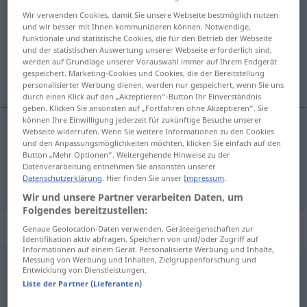
complicado
[kɔmpliˈka
o]
adj
Wir verwenden Cookies, damit Sie unsere Webseite bestmöglich nutzen
Übersicht aller Übersetzungen
und wir besser mit Ihnen kommunizieren können. Notwendige,
funktionale und statistische Cookies, die für den Betrieb der Webseite
(Für mehr Details die Übersetzung anklicken/antippen)
und der statistischen Auswertung unserer Webseite erforderlich sind,
werden auf Grundlage unserer Vorauswahl immer auf Ihrem Endgerät
kompliziert, schwierig, verwickelt
gespeichert. Marketing-Cookies und Cookies, die der Bereitstellung
personalisierter Werbung dienen, werden nur gespeichert, wenn Sie uns
durch einen Klick auf den „Akzeptieren“-Button Ihr Einverständnis
geben. Klicken Sie ansonsten auf „Fortfahren ohne Akzeptieren“. Sie
können Ihre Einwilligung jederzeit für zukünftige Besuche unserer
Webseite widerrufen. Wenn Sie weitere Informationen zu den Cookies
und den Anpassungsmöglichkeiten möchten, klicken Sie einfach auf den
kompliziert
,
schwierig
complicado
(≈ difícil)
Button „Mehr Optionen“. Weitergehende Hinweise zu der
Datenverarbeitung entnehmen Sie ansonsten unserer
verwickelt
complicado
(≈ enredado)
Datenschutzerklärung
. Hier finden Sie unser
Impressum
.
Wir und unsere Partner verarbeiten Daten, um
Folgendes bereitzustellen:
Synonyme für "complicado"
Genaue Geolocation-Daten verwenden. Geräteeigenschaften zur
Identifikation aktiv abfragen. Speichern von und/oder Zugriff auf
Informationen auf einem Gerät. Personalisierte Werbung und Inhalte,
Messung von Werbung und Inhalten, Zielgruppenforschung und
Entwicklung von Dienstleistungen.
complejo
,
confuso
,
enredado
,
enrevesado
,
difícil
,
arduo
,
Liste der Partner (Lieferanten)
engorroso