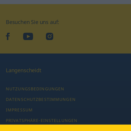
Besuchen Sie uns auf:
facebook
YouTube
Instagram
Langenscheidt
NUTZUNGSBEDINGUNGEN
DATENSCHUTZBESTIMMUNGEN
IMPRESSUM
PRIVATSPHÄRE-EINSTELLUNGEN
LATEINWÖRTERBUCH MIT CODE