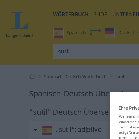
WÖRTERBUCH
SHOP
UNTERNE
Spanisch
Deutsch
Spanisch-Deutsch Wörterbuch
sutil
Spanisch-Deutsch Übersetzung 
Ihre Priv
"sutil" Deutsch Übersetzung
Wir und un
eindeutige 
Technologie
„sutil“
: adjetivo
aufgeführte
mehr so rel