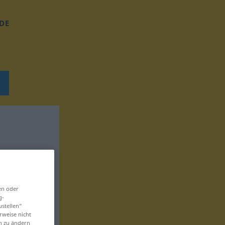
DE
en oder
g-
ustellen“
rweise nicht
en zu ändern