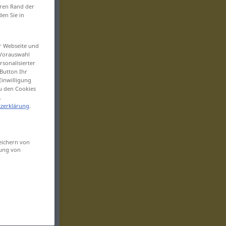
eren Rand der
den Sie in
er Webseite und
 Vorauswahl
sonalisierter
Button Ihr
Einwilligung
zu den Cookies
.
zerklärung
.
eichern von
sung von