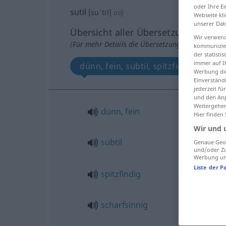
oder Ihre E
sutil
[suˈtil]
adj
Webseite kli
unserer Dat
Übersicht aller Übersetzungen
Wir verwend
(Für mehr Details die Übersetzung anklicken/an
kommunizier
der statist
immer auf I
dünn, fein, subtil, spitzfindig, schar
Werbung die
Einverständ
jederzeit f
und den Anp
Weitergehen
dünn
,
fein
Hier finden
Wir und 
subtil
Genaue Geol
und/oder Zu
Werbung und
Liste der P
spitzfindig
scharfsinnig