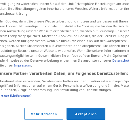
inwilligung zu widerrufen, indem Sie auf den Link Privatsphäre-Einstellungen am unt
cken. Ihre Einstellungen gelten innerhalb unseres Website. Weitere Informationen fin
enschutzerklärung.
en Cookies, damit Sie unsere Webseite bestmöglich nutzen und wir besser mit Ihnen
tippen)
en können. Notwendige, funktionale und statistische Cookies, die für den Betrieb d
ischen Auswertung unserer Webseite erforderlich sind, werden auf Grundlage unserer
hrem Endgerät gespeichert. Marketing-Cookies und Cookies, die der Bereitstellung per
fsinnig
nen, werden nur gespeichert, wenn Sie uns durch einen Klick auf den „Akzeptieren“-
nis geben. Klicken Sie ansonsten auf „Fortfahren ohne Akzeptieren“. Sie können Ihre 
ür zukünftige Besuche unserer Webseite widerrufen. Wenn Sie weitere Informationen 
assungsmöglichkeiten möchten, klicken Sie einfach auf den Button „Mehr Optionen“
de Hinweise zu der Datenverarbeitung entnehmen Sie ansonsten unserer
Datenschut
sutil
 Sie unser
Impressum
.
unsere Partner verarbeiten Daten, um Folgendes bereitzustellen:
sutil
aroma, diferencia
ocation-Daten verwenden. Geräteeigenschaften zur Identifikation aktiv abfragen. Sp
FIG
griff auf Informationen auf einem Gerät. Personalisierte Werbung und Inhalte, Mes
 Inhalten, Zielgruppenforschung und Entwicklung von Dienstleistungen.
artner (Lieferanten)
sutil
(≈ demasiado exacto)
Mehr Optionen
Akzeptieren
sutil
(≈ agudo)