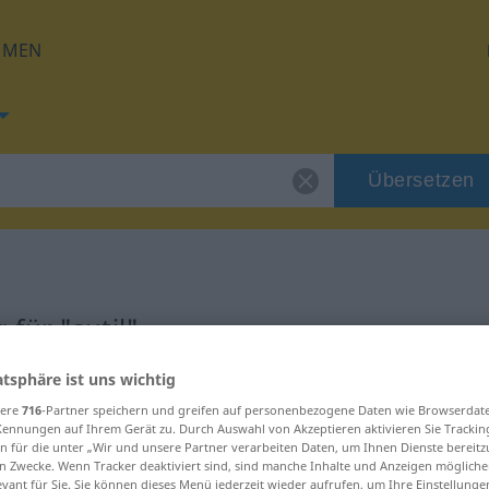
HMEN
Übersetzen
für "sutil"
atsphäre ist uns wichtig
sere
716
-Partner speichern und greifen auf personenbezogene Daten wie Browserdat
Kennungen auf Ihrem Gerät zu. Durch Auswahl von Akzeptieren aktivieren Sie Trackin
n für die unter „Wir und unsere Partner verarbeiten Daten, um Ihnen Dienste bereitz
n Zwecke. Wenn Tracker deaktiviert sind, sind manche Inhalte und Anzeigen mögliche
evant für Sie. Sie können dieses Menü jederzeit wieder aufrufen, um Ihre Einstellung