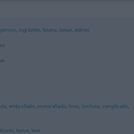
aporoso
,
ingrávido
,
liviano
,
tenue
,
etéreo
so
ve
ado
,
embrollado
,
enmarañado
,
lioso
,
confuso
,
complicado
,
licado
,
tenue
,
leve