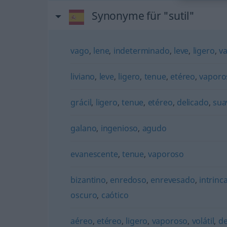
Synonyme für "sutil"
vago
,
lene
,
indeterminado
,
leve
,
ligero
,
v
liviano
,
leve
,
ligero
,
tenue
,
etéreo
,
vaporo
grácil
,
ligero
,
tenue
,
etéreo
,
delicado
,
sua
galano
,
ingenioso
,
agudo
evanescente
,
tenue
,
vaporoso
bizantino
,
enredoso
,
enrevesado
,
intrinc
oscuro
,
caótico
aéreo
,
etéreo
,
ligero
,
vaporoso
,
volátil
,
de