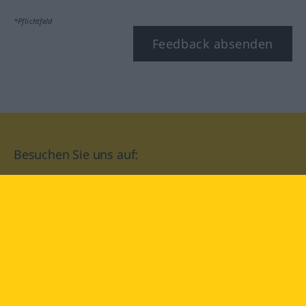
*Pflichtfeld
Feedback absenden
Besuchen Sie uns auf:
facebook
YouTube
Instagram
Langenscheidt