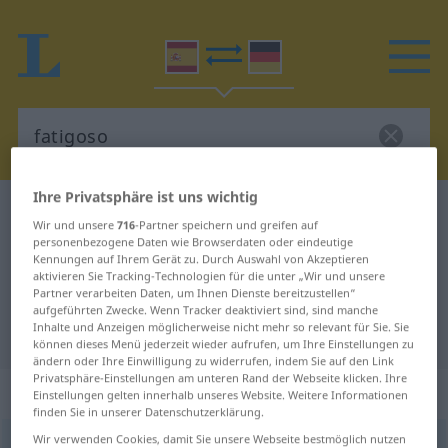
Ihre Privatsphäre ist uns wichtig
Spanisch-Deutsch Wörterbuch
fatigoso
Wir und unsere
716
-Partner speichern und greifen auf
Spanisch-Deutsch Übersetzung für
personenbezogene Daten wie Browserdaten oder eindeutige
Kennungen auf Ihrem Gerät zu. Durch Auswahl von Akzeptieren
"fatigoso"
aktivieren Sie Tracking-Technologien für die unter „Wir und unsere
Partner verarbeiten Daten, um Ihnen Dienste bereitzustellen“
aufgeführten Zwecke. Wenn Tracker deaktiviert sind, sind manche
Inhalte und Anzeigen möglicherweise nicht mehr so relevant für Sie. Sie
"fatigoso" Deutsch Übersetzung
können dieses Menü jederzeit wieder aufrufen, um Ihre Einstellungen zu
ändern oder Ihre Einwilligung zu widerrufen, indem Sie auf den Link
Privatsphäre-Einstellungen am unteren Rand der Webseite klicken. Ihre
„fatigoso“
: adjetivo
Einstellungen gelten innerhalb unseres Website. Weitere Informationen
finden Sie in unserer Datenschutzerklärung.
Wir verwenden Cookies, damit Sie unsere Webseite bestmöglich nutzen
fatigoso
[fatiˈɣoso]
adj