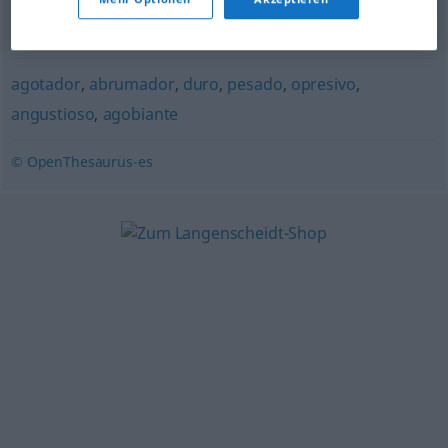
farragoso
,
dificultoso
agotador
,
abrumador
,
duro
,
pesado
,
opresivo
,
angustioso
,
agobiante
© OpenThesaurus-es