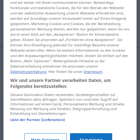
und wir besser mit Ihnen kommunizieren können. Notwendige,
funktionale und statistische Cookies, die für den Betrieb der Webseite
Übersicht aller Übersetzungen
und der statistischen Auswertung unserer Webseite erforderlich sind,
werden auf Grundlage unserer Vorauswahl immer auf Ihrem Endgerät
(Für mehr Details die Übersetzung anklicken/antippen)
gespeichert. Marketing-Cookies und Cookies, die der Bereitstellung
personalisierter Werbung dienen, werden nur gespeichert, wenn Sie uns
ermüdend, beschwerlich, anstrengend
durch einen Klick auf den „Akzeptieren“-Button Ihr Einverständnis
geben. Klicken Sie ansonsten auf „Fortfahren ohne Akzeptieren“. Sie
können Ihre Einwilligung jederzeit für zukünftige Besuche unserer
Webseite widerrufen. Wenn Sie weitere Informationen zu den Cookies
und den Anpassungsmöglichkeiten möchten, klicken Sie einfach auf den
Button „Mehr Optionen“. Weitergehende Hinweise zu der
ermüdend
,
beschwerlich
,
anstrengend
fatigoso
Datenverarbeitung entnehmen Sie ansonsten unserer
Datenschutzerklärung
. Hier finden Sie unser
Impressum
.
Wir und unsere Partner verarbeiten Daten, um
Folgendes bereitzustellen:
Synonyme für "fatigoso"
Genaue Geolocation-Daten verwenden. Geräteeigenschaften zur
Identifikation aktiv abfragen. Speichern von und/oder Zugriff auf
Informationen auf einem Gerät. Personalisierte Werbung und Inhalte,
extenuante
,
cansador (NoRAE)
,
agotador
,
penoso
,
duro
,
Messung von Werbung und Inhalten, Zielgruppenforschung und
Entwicklung von Dienstleistungen.
difícil
Liste der Partner (Lieferanten)
agitado
,
fatigado
,
jadeante
Mehr Optionen
Akzeptieren