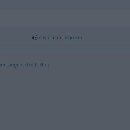
cayó
cuan
largo
era