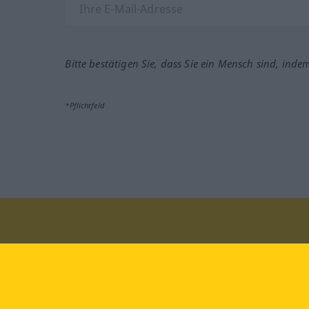
Bitte bestätigen Sie, dass Sie ein Mensch sind, inde
*Pflichtfeld
Besuchen Sie uns auf:
faceb