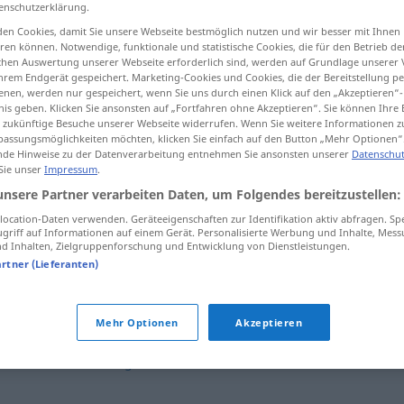
enschutzerklärung.
en Cookies, damit Sie unsere Webseite bestmöglich nutzen und wir besser mit Ihnen
en können. Notwendige, funktionale und statistische Cookies, die für den Betrieb d
ischen Auswertung unserer Webseite erforderlich sind, werden auf Grundlage unserer
tippen)
hrem Endgerät gespeichert. Marketing-Cookies und Cookies, die der Bereitstellung per
nen, werden nur gespeichert, wenn Sie uns durch einen Klick auf den „Akzeptieren“-
nis geben. Klicken Sie ansonsten auf „Fortfahren ohne Akzeptieren“. Sie können Ihre 
ür zukünftige Besuche unserer Webseite widerrufen. Wenn Sie weitere Informationen 
assungsmöglichkeiten möchten, klicken Sie einfach auf den Button „Mehr Optionen“
de Hinweise zu der Datenverarbeitung entnehmen Sie ansonsten unserer
Datenschut
 Sie unser
Impressum
.
unsere Partner verarbeiten Daten, um Folgendes bereitzustellen:
cuan
ocation-Daten verwenden. Geräteeigenschaften zur Identifikation aktiv abfragen. Sp
griff auf Informationen auf einem Gerät. Personalisierte Werbung und Inhalte, Mes
 Inhalten, Zielgruppenforschung und Entwicklung von Dienstleistungen.
artner (Lieferanten)
tan
… cuan …
cayó
cuan
largo
era
Mehr Optionen
Akzeptieren
Maß
der
la
recompensa
será
tan
grande
cuan
grande
fue
el
esfuerzo