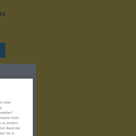
DE
en oder
g-
ustellen“
rweise nicht
en zu ändern
eren Rand der
den Sie in