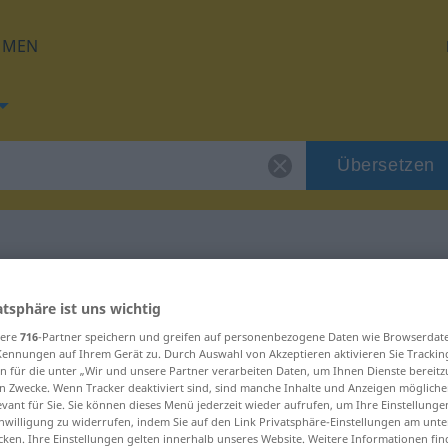
HMEN
Übersetzen
 für "cuan"
atsphäre ist uns wichtig
sere
716
-Partner speichern und greifen auf personenbezogene Daten wie Browserdat
Kennungen auf Ihrem Gerät zu. Durch Auswahl von Akzeptieren aktivieren Sie Trackin
n für die unter „Wir und unsere Partner verarbeiten Daten, um Ihnen Dienste bereitz
n Zwecke. Wenn Tracker deaktiviert sind, sind manche Inhalte und Anzeigen mögliche
evant für Sie. Sie können dieses Menü jederzeit wieder aufrufen, um Ihre Einstellung
inwilligung zu widerrufen, indem Sie auf den Link Privatsphäre-Einstellungen am unt
cken. Ihre Einstellungen gelten innerhalb unseres Website. Weitere Informationen fin