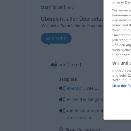
unserer Dat
cuan
[kŭan]
adv
Wir verwend
kommunizier
Übersicht aller Übersetzungen
der statist
(Für mehr Details die Übersetzung anklicken/an
immer auf I
Werbung die
Einverständ
wie sehr
jederzeit f
und den Anp
Weitergehen
Hier finden
Wir und 
wie (sehr)
Genaue Geol
und/oder Zu
Beispiele
Werbung und
Liste der P
ebenso
… wie …
er
fiel
der
Länge
nach
hin
die
Belohnung
entspricht dem
Anstrengung
Beispiele anzeigen