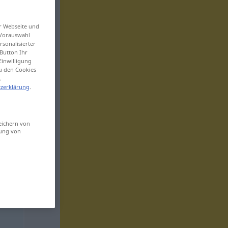
er Webseite und
 Vorauswahl
sonalisierter
Button Ihr
Einwilligung
zu den Cookies
.
zerklärung
.
eichern von
sung von