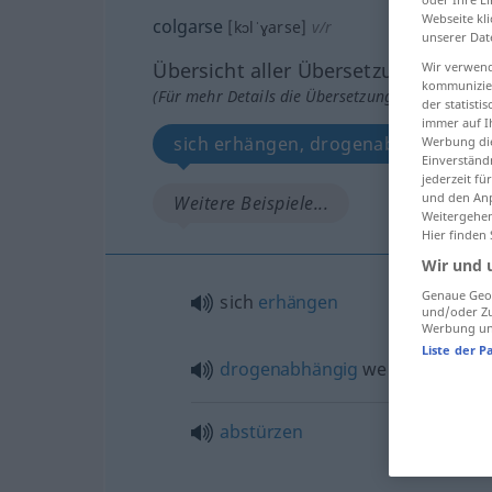
Webseite kli
colgarse
[kɔlˈɣarse]
v/r
unserer Dat
Übersicht aller Übersetzungen
Wir verwend
kommunizier
(Für mehr Details die Übersetzung anklicken/an
der statist
immer auf I
sich erhängen, drogenabhängig we
Werbung die
Einverständ
jederzeit f
und den Anp
Weitere Beispiele...
Weitergehen
Hier finden
Wir und 
Genaue Geol
sich
erhängen
und/oder Zu
Werbung und
Liste der P
drogenabhängig
werden
abstürzen