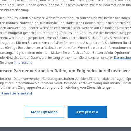
cken. Ihre Einstellungen gelten innerhalb unseres Website. Weitere Informationen fin
enschutzerklärung.
en Cookies, damit Sie unsere Webseite bestmöglich nutzen und wir besser mit Ihnen
en können. Notwendige, funktionale und statistische Cookies, die für den Betrieb d
tippen)
ischen Auswertung unserer Webseite erforderlich sind, werden auf Grundlage unserer
hrem Endgerät gespeichert. Marketing-Cookies und Cookies, die der Bereitstellung per
rden
abstürzen, sich aufhängen
nen, werden nur gespeichert, wenn Sie uns durch einen Klick auf den „Akzeptieren“-
nis geben. Klicken Sie ansonsten auf „Fortfahren ohne Akzeptieren“. Sie können Ihre 
ür zukünftige Besuche unserer Webseite widerrufen. Wenn Sie weitere Informationen 
assungsmöglichkeiten möchten, klicken Sie einfach auf den Button „Mehr Optionen“
de Hinweise zu der Datenverarbeitung entnehmen Sie ansonsten unserer
Datenschut
 Sie unser
Impressum
.
unsere Partner verarbeiten Daten, um Folgendes bereitzustellen:
ocation-Daten verwenden. Geräteeigenschaften zur Identifikation aktiv abfragen. Sp
colgarse
persona
griff auf Informationen auf einem Gerät. Personalisierte Werbung und Inhalte, Mes
 Inhalten, Zielgruppenforschung und Entwicklung von Dienstleistungen.
artner (Lieferanten)
colgarse
droga
FAM
Mehr Optionen
Akzeptieren
colgarse
apagándose
INFORM
FAM