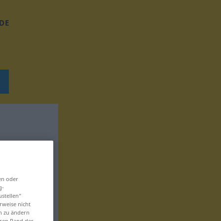
DE
en oder
g-
ustellen“
rweise nicht
en zu ändern
eren Rand der