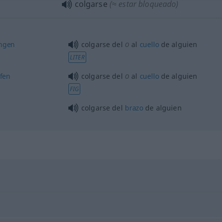
colgarse
(≈ estar bloqueado)
o
ngen
colgarse del
al
cuello
de
alguien
LITER
o
fen
colgarse del
al
cuello
de
alguien
FIG
colgarse del
brazo
de
alguien