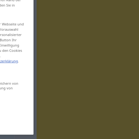
den Sie in
er Webseite und
 Vorauswahl
sonalisierter
Button Ihr
Einwilligung
zu den Cookies
.
zerklärung
.
eichern von
sung von