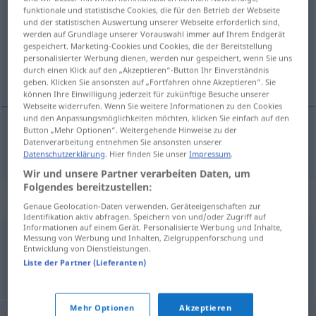
funktionale und statistische Cookies, die für den Betrieb der Webseite
und der statistischen Auswertung unserer Webseite erforderlich sind,
Übersicht aller Übersetzungen
werden auf Grundlage unserer Vorauswahl immer auf Ihrem Endgerät
(Für mehr Details die Übersetzung anklicken/antippen)
gespeichert. Marketing-Cookies und Cookies, die der Bereitstellung
personalisierter Werbung dienen, werden nur gespeichert, wenn Sie uns
durch einen Klick auf den „Akzeptieren“-Button Ihr Einverständnis
Kessel
geben. Klicken Sie ansonsten auf „Fortfahren ohne Akzeptieren“. Sie
können Ihre Einwilligung jederzeit für zukünftige Besuche unserer
Webseite widerrufen. Wenn Sie weitere Informationen zu den Cookies
und den Anpassungsmöglichkeiten möchten, klicken Sie einfach auf den
Button „Mehr Optionen“. Weitergehende Hinweise zu der
Datenverarbeitung entnehmen Sie ansonsten unserer
Kessel
m
(mit Henkel)
caldero
Datenschutzerklärung
. Hier finden Sie unser
Impressum
.
Wir und unsere Partner verarbeiten Daten, um
Folgendes bereitzustellen:
Beispielsätze für "caldero"
Genaue Geolocation-Daten verwenden. Geräteeigenschaften zur
Identifikation aktiv abfragen. Speichern von und/oder Zugriff auf
Informationen auf einem Gerät. Personalisierte Werbung und Inhalte,
Messung von Werbung und Inhalten, Zielgruppenforschung und
echar
la
soga
tras
el caldero
Entwicklung von Dienstleistungen.
die
Flinte
ins
Korn
werfen
Liste der Partner (Lieferanten)
Mehr Optionen
Akzeptieren