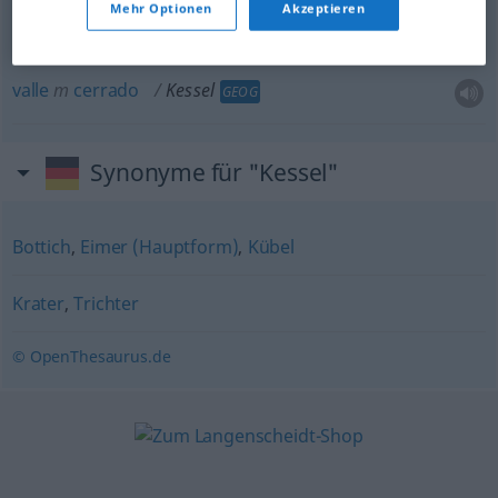
Mehr Optionen
Akzeptieren
valle
m
cerrado
Kessel
GEOG
Synonyme für "Kessel"
Bottich
,
Eimer (Hauptform)
,
Kübel
Krater
,
Trichter
© OpenThesaurus.de