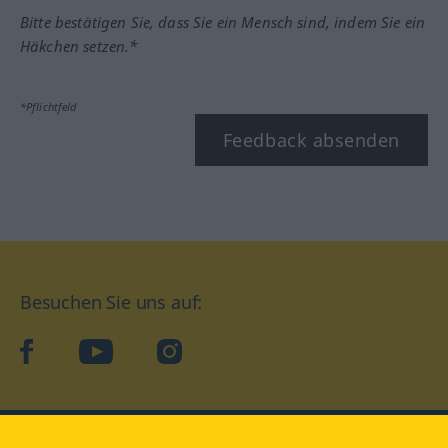
Bitte bestätigen Sie, dass Sie ein Mensch sind, indem Sie ein
Häkchen setzen.*
*Pflichtfeld
Feedback absenden
Besuchen Sie uns auf:
facebook
YouTube
Instagram