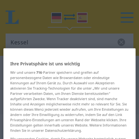
Ihre Privatsphäre ist uns wichtig
Deutsch-Spanisch Wörterbuch
Kessel
Wir und unsere
716
-Partner speichern und greifen auf
Deutsch-Spanisch Übersetzung für
personenbezogene Daten wie Browserdaten oder eindeutige
Kennungen auf Ihrem Gerät zu. Durch Auswahl von Akzeptieren
"Kessel"
aktivieren Sie Tracking-Technologien für die unter „Wir und unsere
Partner verarbeiten Daten, um Ihnen Dienste bereitzustellen“
aufgeführten Zwecke. Wenn Tracker deaktiviert sind, sind manche
"Kessel" Spanisch Übersetzung
Inhalte und Anzeigen möglicherweise nicht mehr so relevant für Sie. Sie
können dieses Menü jederzeit wieder aufrufen, um Ihre Einstellungen zu
ändern oder Ihre Einwilligung zu widerrufen, indem Sie auf den Link
Privatsphäre-Einstellungen am unteren Rand der Webseite klicken. Ihre
„Kessel“
: Maskulinum
Einstellungen gelten innerhalb unseres Website. Weitere Informationen
finden Sie in unserer Datenschutzerklärung.
Kessel
[ˈkɛsəl]
m
<
Kessels
;
Kessel
>
Wir verwenden Cookies, damit Sie unsere Webseite bestmöglich nutzen