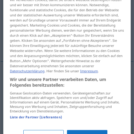
und wir besser mit Ihnen kommunizieren können. Notwendige,
funktionale und statistische Cookies, die für den Betrieb der Webseite
Übersicht aller Übersetzungen
und der statistischen Auswertung unserer Webseite erforderlich sind,
(Für mehr Details die Übersetzung anklicken/antippen)
werden auf Grundlage unserer Vorauswahl immer auf Ihrem Endgerät
gespeichert. Marketing-Cookies und Cookies, die der Bereitstellung
personalisierter Werbung dienen, werden nur gespeichert, wenn Sie uns
hervidor, olla, marmita
caldera
durch einen Klick auf den „Akzeptieren“-Button Ihr Einverständnis
geben. Klicken Sie ansonsten auf „Fortfahren ohne Akzeptieren“. Sie
können Ihre Einwilligung jederzeit für zukünftige Besuche unserer
valle cerrado
Webseite widerrufen. Wenn Sie weitere Informationen zu den Cookies
und den Anpassungsmöglichkeiten möchten, klicken Sie einfach auf den
Button „Mehr Optionen“. Weitergehende Hinweise zu der
Datenverarbeitung entnehmen Sie ansonsten unserer
Datenschutzerklärung
. Hier finden Sie unser
Impressum
.
hervidor
m
Kessel
(≈ Wasserkessel)
Wir und unsere Partner verarbeiten Daten, um
Folgendes bereitzustellen:
olla
f
Kessel
(≈ großer Topf)
Genaue Geolocation-Daten verwenden. Geräteeigenschaften zur
Identifikation aktiv abfragen. Speichern von und/oder Zugriff auf
Informationen auf einem Gerät. Personalisierte Werbung und Inhalte,
marmita
f
Kessel
(≈ großer Topf)
Messung von Werbung und Inhalten, Zielgruppenforschung und
Entwicklung von Dienstleistungen.
Liste der Partner (Lieferanten)
caldera
f
Kessel
(≈ Dampfkessel, Heizkessel)