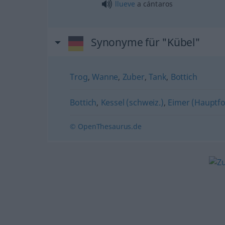
llueve
a cántaros
Synonyme für "Kübel"
Trog
,
Wanne
,
Zuber
,
Tank
,
Bottich
Bottich
,
Kessel (schweiz.)
,
Eimer (Hauptf
© OpenThesaurus.de