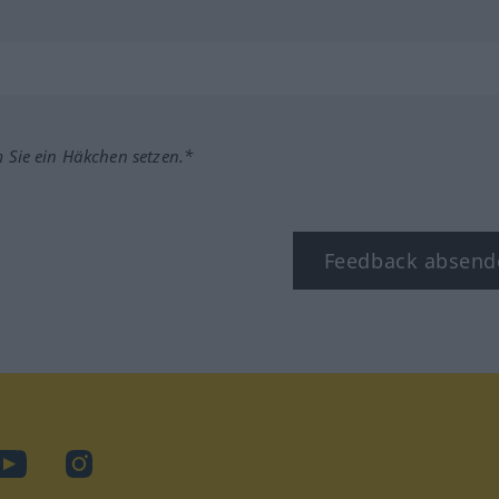
m Sie ein Häkchen setzen.*
Feedback absend
ook
YouTube
Instagram