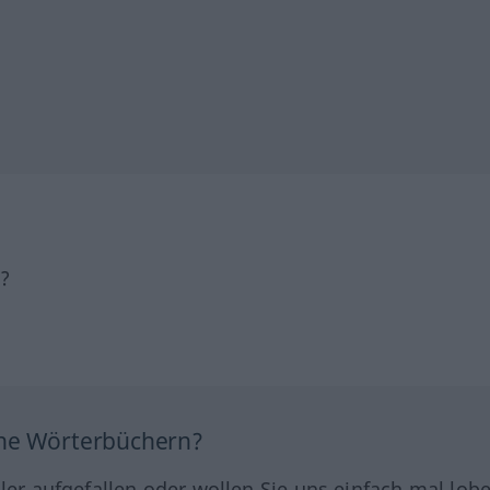
h?
ine Wörterbüchern?
hler aufgefallen oder wollen Sie uns einfach mal lob