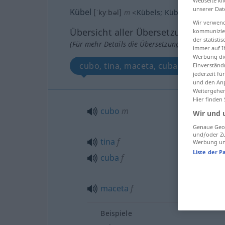
Webseite kli
unserer Dat
Kübel
[ˈkyːbəl]
m
<
Kübels
;
Kübel
>
Wir verwend
Übersicht aller Übersetzungen
kommunizier
der statist
(Für mehr Details die Übersetzung anklicken/an
immer auf I
Werbung die
cubo, tina, maceta, cuba
Einverständ
jederzeit f
und den Anp
Weitergehen
Hier finden
cubo
m
Wir und 
Genaue Geol
und/oder Zu
tina
f
Werbung und
Liste der P
cuba
f
maceta
f
Beispiele