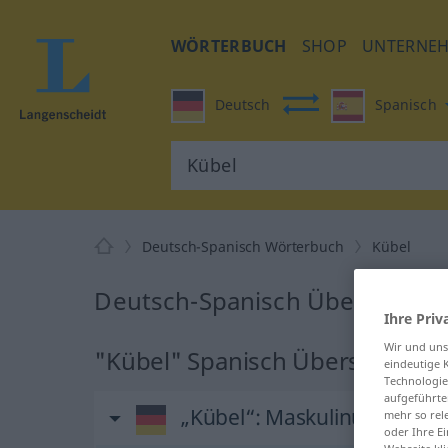
WÖRTERBUCH
SHOP
UNTERNE
Deutsch
Spanisch
Deutsch-Spanisch Wörterbuch
Kübel
Deutsch-Spanisch Übersetzung
Ihre Priv
Wir und un
"Kübel" Spanisch Übersetzung
eindeutige 
Technologie
aufgeführte
„Kübel“
: Maskulinum
mehr so rel
oder Ihre E