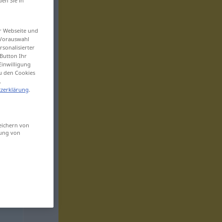
den Sie in
er Webseite und
 Vorauswahl
sonalisierter
Button Ihr
Einwilligung
zu den Cookies
.
zerklärung
.
eichern von
sung von