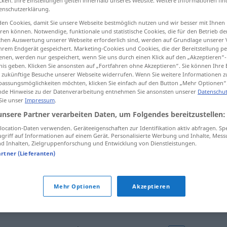
cken. Ihre Einstellungen gelten innerhalb unseres Website. Weitere Informationen fin
enschutzerklärung.
en Cookies, damit Sie unsere Webseite bestmöglich nutzen und wir besser mit Ihnen
en können. Notwendige, funktionale und statistische Cookies, die für den Betrieb d
ischen Auswertung unserer Webseite erforderlich sind, werden auf Grundlage unserer
tippen)
hrem Endgerät gespeichert. Marketing-Cookies und Cookies, die der Bereitstellung per
nen, werden nur gespeichert, wenn Sie uns durch einen Klick auf den „Akzeptieren“-
nis geben. Klicken Sie ansonsten auf „Fortfahren ohne Akzeptieren“. Sie können Ihre 
ür zukünftige Besuche unserer Webseite widerrufen. Wenn Sie weitere Informationen 
assungsmöglichkeiten möchten, klicken Sie einfach auf den Button „Mehr Optionen“
de Hinweise zu der Datenverarbeitung entnehmen Sie ansonsten unserer
Datenschut
 Sie unser
Impressum
.
Kübel
(≈ Eimer)
unsere Partner verarbeiten Daten, um Folgendes bereitzustellen:
ocation-Daten verwenden. Geräteeigenschaften zur Identifikation aktiv abfragen. Sp
griff auf Informationen auf einem Gerät. Personalisierte Werbung und Inhalte, Mes
Kübel
(≈ Bottich)
 Inhalten, Zielgruppenforschung und Entwicklung von Dienstleistungen.
artner (Lieferanten)
Mehr Optionen
Akzeptieren
Kübel
für Pflanzen