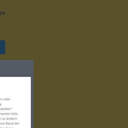
DE
en oder
g-
ustellen“
rweise nicht
en zu ändern
eren Rand der