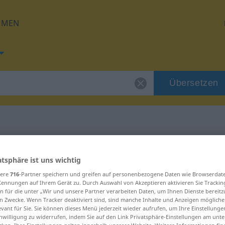
HMEN
Übersetzen
 für "Kübel"
atsphäre ist uns wichtig
sere
716
-Partner speichern und greifen auf personenbezogene Daten wie Browserdat
Kennungen auf Ihrem Gerät zu. Durch Auswahl von Akzeptieren aktivieren Sie Trackin
n für die unter „Wir und unsere Partner verarbeiten Daten, um Ihnen Dienste bereitz
n Zwecke. Wenn Tracker deaktiviert sind, sind manche Inhalte und Anzeigen mögliche
evant für Sie. Sie können dieses Menü jederzeit wieder aufrufen, um Ihre Einstellung
inwilligung zu widerrufen, indem Sie auf den Link Privatsphäre-Einstellungen am unt