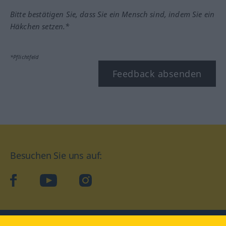
Bitte bestätigen Sie, dass Sie ein Mensch sind, indem Sie ein
Häkchen setzen.*
*Pflichtfeld
Feedback absenden
Besuchen Sie uns auf:
facebook
YouTube
Instagram