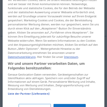
und wir besser mit Ihnen kommunizieren können. Notwendige,
funktionale und statistische Cookies, die für den Betrieb der Webseite
Übersicht aller Übersetzungen
und der statistischen Auswertung unserer Webseite erforderlich sind,
(Für mehr Details die Übersetzung anklicken/antippen)
werden auf Grundlage unserer Vorauswahl immer auf Ihrem Endgerät
gespeichert. Marketing-Cookies und Cookies, die der Bereitstellung
personalisierter Werbung dienen, werden nur gespeichert, wenn Sie uns
anziehend, verlockend, attraktiv
durch einen Klick auf den „Akzeptieren“-Button Ihr Einverständnis
geben. Klicken Sie ansonsten auf „Fortfahren ohne Akzeptieren“. Sie
können Ihre Einwilligung jederzeit für zukünftige Besuche unserer
Webseite widerrufen. Wenn Sie weitere Informationen zu den Cookies
und den Anpassungsmöglichkeiten möchten, klicken Sie einfach auf den
Button „Mehr Optionen“. Weitergehende Hinweise zu der
anziehend
,
verlockend
,
attraktiv
atrayente
Datenverarbeitung entnehmen Sie ansonsten unserer
Datenschutzerklärung
. Hier finden Sie unser
Impressum
.
Wir und unsere Partner verarbeiten Daten, um
Synonyme für "atrayente"
Folgendes bereitzustellen:
Genaue Geolocation-Daten verwenden. Geräteeigenschaften zur
Identifikation aktiv abfragen. Speichern von und/oder Zugriff auf
Informationen auf einem Gerät. Personalisierte Werbung und Inhalte,
irresistible
,
arrollador
,
incontenible
,
irreprimible
,
Messung von Werbung und Inhalten, Zielgruppenforschung und
Entwicklung von Dienstleistungen.
insoportable
,
inaguantable
,
invencible
,
invicto
,
Liste der Partner (Lieferanten)
insuperable
,
encantador
,
atractivo