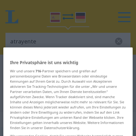
Ihre Privatsphäre ist uns wichtig
Spanisch-Deutsch Wörterbuch
atrayente
Wir und unsere
716
-Partner speichern und greifen auf
Spanisch-Deutsch Übersetzung für
personenbezogene Daten wie Browserdaten oder eindeutige
Kennungen auf Ihrem Gerät zu. Durch Auswahl von Akzeptieren
"atrayente"
aktivieren Sie Tracking-Technologien für die unter „Wir und unsere
Partner verarbeiten Daten, um Ihnen Dienste bereitzustellen“
aufgeführten Zwecke. Wenn Tracker deaktiviert sind, sind manche
"atrayente" Deutsch Übersetzung
Inhalte und Anzeigen möglicherweise nicht mehr so relevant für Sie. Sie
können dieses Menü jederzeit wieder aufrufen, um Ihre Einstellungen zu
ändern oder Ihre Einwilligung zu widerrufen, indem Sie auf den Link
Privatsphäre-Einstellungen am unteren Rand der Webseite klicken. Ihre
„atrayente“
: adjetivo
Einstellungen gelten innerhalb unseres Website. Weitere Informationen
finden Sie in unserer Datenschutzerklärung.
atrayente
[atraˈjente]
adj
Wir verwenden Cookies, damit Sie unsere Webseite bestmöglich nutzen