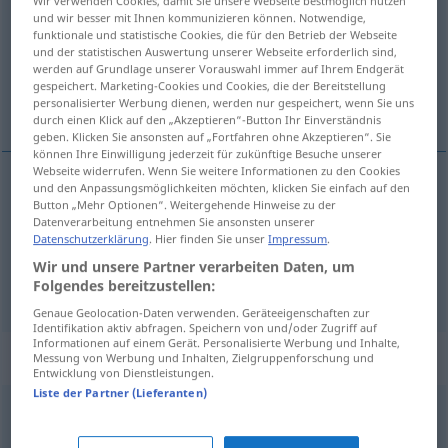
Wir verwenden Cookies, damit Sie unsere Webseite bestmöglich nutzen
und wir besser mit Ihnen kommunizieren können. Notwendige,
Übersicht aller Übersetzungen
funktionale und statistische Cookies, die für den Betrieb der Webseite
und der statistischen Auswertung unserer Webseite erforderlich sind,
(Für mehr Details die Übersetzung anklicken/antippen)
werden auf Grundlage unserer Vorauswahl immer auf Ihrem Endgerät
gespeichert. Marketing-Cookies und Cookies, die der Bereitstellung
erlesen, vortrefflich, exquisit, köstlich
personalisierter Werbung dienen, werden nur gespeichert, wenn Sie uns
durch einen Klick auf den „Akzeptieren“-Button Ihr Einverständnis
geben. Klicken Sie ansonsten auf „Fortfahren ohne Akzeptieren“. Sie
können Ihre Einwilligung jederzeit für zukünftige Besuche unserer
Webseite widerrufen. Wenn Sie weitere Informationen zu den Cookies
und den Anpassungsmöglichkeiten möchten, klicken Sie einfach auf den
erlesen
,
vortrefflich
,
exquisit
exquisito
Button „Mehr Optionen“. Weitergehende Hinweise zu der
Datenverarbeitung entnehmen Sie ansonsten unserer
Datenschutzerklärung
. Hier finden Sie unser
Impressum
.
köstlich
exquisito
comida
Wir und unsere Partner verarbeiten Daten, um
Folgendes bereitzustellen:
Genaue Geolocation-Daten verwenden. Geräteeigenschaften zur
Identifikation aktiv abfragen. Speichern von und/oder Zugriff auf
Informationen auf einem Gerät. Personalisierte Werbung und Inhalte,
Beispielsätze für "exquisito"
Messung von Werbung und Inhalten, Zielgruppenforschung und
Entwicklung von Dienstleistungen.
Liste der Partner (Lieferanten)
o
bocado
exquisito
bocado
de
cardenal