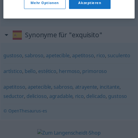
Leckerbissen
m
Mehr Optionen
Akzeptieren
Delikatesse
f
Synonyme für "exquisito"
gustoso
,
sabroso
,
apetecible
,
apetitoso
,
rico
,
suculento
artístico
,
bello
,
estético
,
hermoso
,
primoroso
apetitoso
,
apetecible
,
sabroso
,
atrayente
,
incitante
,
seductor
,
delicioso
,
agradable
,
rico
,
delicado
,
gustoso
© OpenThesaurus-es