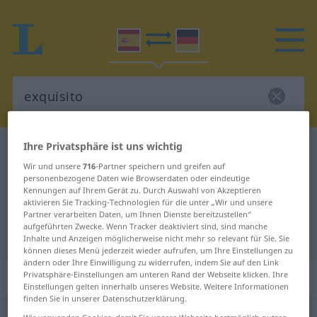
Ihre Privatsphäre ist uns wichtig
Spanisch-Deutsch Wörterbuch
exquisito
Wir und unsere
716
-Partner speichern und greifen auf
Spanisch-Deutsch Übersetzung für
personenbezogene Daten wie Browserdaten oder eindeutige
Kennungen auf Ihrem Gerät zu. Durch Auswahl von Akzeptieren
"exquisito"
aktivieren Sie Tracking-Technologien für die unter „Wir und unsere
Partner verarbeiten Daten, um Ihnen Dienste bereitzustellen“
aufgeführten Zwecke. Wenn Tracker deaktiviert sind, sind manche
"exquisito" Deutsch Übersetzung
Inhalte und Anzeigen möglicherweise nicht mehr so relevant für Sie. Sie
können dieses Menü jederzeit wieder aufrufen, um Ihre Einstellungen zu
ändern oder Ihre Einwilligung zu widerrufen, indem Sie auf den Link
„exquisito“
: adjetivo
Privatsphäre-Einstellungen am unteren Rand der Webseite klicken. Ihre
Einstellungen gelten innerhalb unseres Website. Weitere Informationen
finden Sie in unserer Datenschutzerklärung.
exquisito
[eskiˈsito]
adj