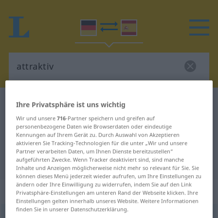
Deutsch-Spanisch Wörterbuch
attraktiv
Ihre Privatsphäre ist uns wichtig
Deutsch-Spanisch Übersetzung für
Wir und unsere
716
-Partner speichern und greifen auf
personenbezogene Daten wie Browserdaten oder eindeutige
"attraktiv"
Kennungen auf Ihrem Gerät zu. Durch Auswahl von Akzeptieren
aktivieren Sie Tracking-Technologien für die unter „Wir und unsere
Partner verarbeiten Daten, um Ihnen Dienste bereitzustellen“
aufgeführten Zwecke. Wenn Tracker deaktiviert sind, sind manche
"attraktiv" Spanisch Übersetzung
Inhalte und Anzeigen möglicherweise nicht mehr so relevant für Sie. Sie
können dieses Menü jederzeit wieder aufrufen, um Ihre Einstellungen zu
ändern oder Ihre Einwilligung zu widerrufen, indem Sie auf den Link
„attraktiv“
: Adjektiv
Privatsphäre-Einstellungen am unteren Rand der Webseite klicken. Ihre
Einstellungen gelten innerhalb unseres Website. Weitere Informationen
finden Sie in unserer Datenschutzerklärung.
attraktiv
adj