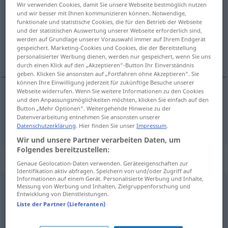
Wir verwenden Cookies, damit Sie unsere Webseite bestmöglich nutzen
und wir besser mit Ihnen kommunizieren können. Notwendige,
Übersicht aller Übersetzungen
funktionale und statistische Cookies, die für den Betrieb der Webseite
und der statistischen Auswertung unserer Webseite erforderlich sind,
(Für mehr Details die Übersetzung anklicken/antippen)
werden auf Grundlage unserer Vorauswahl immer auf Ihrem Endgerät
gespeichert. Marketing-Cookies und Cookies, die der Bereitstellung
atractivo
personalisierter Werbung dienen, werden nur gespeichert, wenn Sie uns
durch einen Klick auf den „Akzeptieren“-Button Ihr Einverständnis
geben. Klicken Sie ansonsten auf „Fortfahren ohne Akzeptieren“. Sie
können Ihre Einwilligung jederzeit für zukünftige Besuche unserer
Webseite widerrufen. Wenn Sie weitere Informationen zu den Cookies
und den Anpassungsmöglichkeiten möchten, klicken Sie einfach auf den
atractivo
attraktiv
Button „Mehr Optionen“. Weitergehende Hinweise zu der
Datenverarbeitung entnehmen Sie ansonsten unserer
Datenschutzerklärung
. Hier finden Sie unser
Impressum
.
Wir und unsere Partner verarbeiten Daten, um
Folgendes bereitzustellen:
Synonyme für "attraktiv"
Genaue Geolocation-Daten verwenden. Geräteeigenschaften zur
Identifikation aktiv abfragen. Speichern von und/oder Zugriff auf
Informationen auf einem Gerät. Personalisierte Werbung und Inhalte,
Messung von Werbung und Inhalten, Zielgruppenforschung und
gesucht (sein)
,
gefragt (sein)
Entwicklung von Dienstleistungen.
Liste der Partner (Lieferanten)
zugkräftig
,
spannend
,
interessant
,
fesselnd
,
packend
,