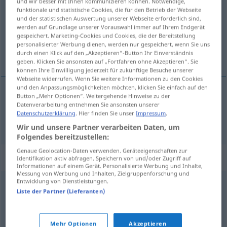
und wir besser mit Ihnen kommunizieren können. Notwendige,
funktionale und statistische Cookies, die für den Betrieb der Webseite
Übersicht aller Übersetzungen
und der statistischen Auswertung unserer Webseite erforderlich sind,
werden auf Grundlage unserer Vorauswahl immer auf Ihrem Endgerät
(Für mehr Details die Übersetzung anklicken/antippen)
gespeichert. Marketing-Cookies und Cookies, die der Bereitstellung
personalisierter Werbung dienen, werden nur gespeichert, wenn Sie uns
encantador
durch einen Klick auf den „Akzeptieren“-Button Ihr Einverständnis
geben. Klicken Sie ansonsten auf „Fortfahren ohne Akzeptieren“. Sie
können Ihre Einwilligung jederzeit für zukünftige Besuche unserer
Webseite widerrufen. Wenn Sie weitere Informationen zu den Cookies
und den Anpassungsmöglichkeiten möchten, klicken Sie einfach auf den
Button „Mehr Optionen“. Weitergehende Hinweise zu der
encantador
zauberhaft
Datenverarbeitung entnehmen Sie ansonsten unserer
Datenschutzerklärung
. Hier finden Sie unser
Impressum
.
Wir und unsere Partner verarbeiten Daten, um
Folgendes bereitzustellen:
Genaue Geolocation-Daten verwenden. Geräteeigenschaften zur
Synonyme für "zauberhaft"
Identifikation aktiv abfragen. Speichern von und/oder Zugriff auf
Informationen auf einem Gerät. Personalisierte Werbung und Inhalte,
Messung von Werbung und Inhalten, Zielgruppenforschung und
Entwicklung von Dienstleistungen.
liebenswert
,
attraktiv
,
reizvoll
,
ansprechend
,
herzig
,
Liste der Partner (Lieferanten)
verführerisch
,
anziehend
,
bezaubernd
,
verlockend
,
hinreißend
,
betörend
,
gefällig
,
reizend
,
bestrickend
Mehr Optionen
Akzeptieren