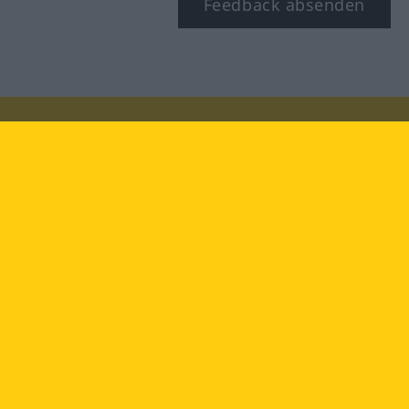
Feedback absenden
Besuchen Sie uns auf:
facebook
YouTube
Instagram
Langenscheidt
NUTZUNGSBEDINGUNGEN
DATENSCHUTZBESTIMMUNGEN