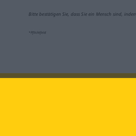
Bitte bestätigen Sie, dass Sie ein Mensch sind, inde
*Pflichtfeld
Besuchen Sie uns auf:
faceb