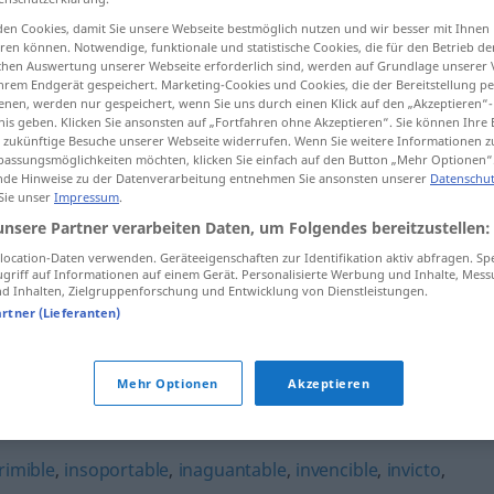
en Cookies, damit Sie unsere Webseite bestmöglich nutzen und wir besser mit Ihnen
en können. Notwendige, funktionale und statistische Cookies, die für den Betrieb d
ischen Auswertung unserer Webseite erforderlich sind, werden auf Grundlage unserer
hrem Endgerät gespeichert. Marketing-Cookies und Cookies, die der Bereitstellung per
tippen)
nen, werden nur gespeichert, wenn Sie uns durch einen Klick auf den „Akzeptieren“-
nis geben. Klicken Sie ansonsten auf „Fortfahren ohne Akzeptieren“. Sie können Ihre 
ür zukünftige Besuche unserer Webseite widerrufen. Wenn Sie weitere Informationen 
assungsmöglichkeiten möchten, klicken Sie einfach auf den Button „Mehr Optionen“
de Hinweise zu der Datenverarbeitung entnehmen Sie ansonsten unserer
Datenschut
 Sie unser
Impressum
.
unsere Partner verarbeiten Daten, um Folgendes bereitzustellen:
insuperable
ocation-Daten verwenden. Geräteeigenschaften zur Identifikation aktiv abfragen. Sp
griff auf Informationen auf einem Gerät. Personalisierte Werbung und Inhalte, Mes
 Inhalten, Zielgruppenforschung und Entwicklung von Dienstleistungen.
insuperable
FIG
artner (Lieferanten)
Mehr Optionen
Akzeptieren
"
rimible
,
insoportable
,
inaguantable
,
invencible
,
invicto
,