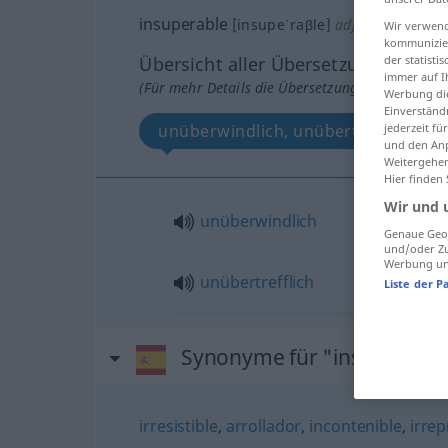
insuperable
[insupeˈraβle]
adj
Wir verwend
kommunizier
der statist
Übersicht aller Übersetzungen
immer auf I
(Für mehr Details die Übersetzung anklicken/an
Werbung die
Einverständ
jederzeit f
unüberwindlich, unübertrefflich
und den Anp
Weitergehen
Hier finden
Wir und 
unüberwindlich
Genaue Geol
und/oder Zu
Werbung und
unübertrefflich
Liste der P
Synonyme für "insuperable
irresistible
,
arrollador
,
incontenible
,
irrep