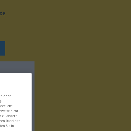
DE
en oder
g-
ustellen“
rweise nicht
en zu ändern
eren Rand der
den Sie in