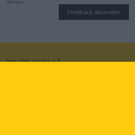
*Pflichtfeld
Feedback absenden
Besuchen Sie uns auf:
facebook
YouTube
Instagram
Langenscheidt
NUTZUNGSBEDINGUNGEN