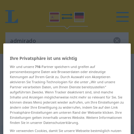
Ihre Privatsphäre ist uns wichtig
Spanisch-Deutsch Wörterbuch
admirado
Wir und unsere
716
-Partner speichern und greifen auf
Spanisch-Deutsch Übersetzung für
personenbezogene Daten wie Browserdaten oder eindeutige
Kennungen auf Ihrem Gerät zu. Durch Auswahl von Akzeptieren
"admirado"
aktivieren Sie Tracking-Technologien für die unter „Wir und unsere
Partner verarbeiten Daten, um Ihnen Dienste bereitzustellen“
aufgeführten Zwecke. Wenn Tracker deaktiviert sind, sind manche
Inhalte und Anzeigen möglicherweise nicht mehr so relevant für Sie. Sie
"admirado" Deutsch Übersetzung
können dieses Menü jederzeit wieder aufrufen, um Ihre Einstellungen zu
ändern oder Ihre Einwilligung zu widerrufen, indem Sie auf den Link
Privatsphäre-Einstellungen am unteren Rand der Webseite klicken. Ihre
„admirado“
: adjetivo
Einstellungen gelten innerhalb unseres Website. Weitere Informationen
finden Sie in unserer Datenschutzerklärung.
Wir verwenden Cookies, damit Sie unsere Webseite bestmöglich nutzen
ð