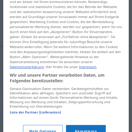
admirado
[aðmiˈra
o]
adj
und wir besser mit Ihnen kommunizieren können. Notwendige,
funktionale und statistische Cookies, die für den Betrieb der Webseite
Übersicht aller Übersetzungen
und der statistischen Auswertung unserer Webseite erforderlich sind,
werden auf Grundlage unserer Vorauswahl immer auf Ihrem Endgerät
(Für mehr Details die Übersetzung anklicken/antippen)
gespeichert. Marketing-Cookies und Cookies, die der Bereitstellung
personalisierter Werbung dienen, werden nur gespeichert, wenn Sie uns
bewundert, erstaunt
durch einen Klick auf den „Akzeptieren“-Button Ihr Einverständnis
geben. Klicken Sie ansonsten auf „Fortfahren ohne Akzeptieren“. Sie
können Ihre Einwilligung jederzeit für zukünftige Besuche unserer
Webseite widerrufen. Wenn Sie weitere Informationen zu den Cookies
und den Anpassungsmöglichkeiten möchten, klicken Sie einfach auf den
Button „Mehr Optionen“. Weitergehende Hinweise zu der
Datenverarbeitung entnehmen Sie ansonsten unserer
bewundert
admirado
(≈ estimado)
Datenschutzerklärung
. Hier finden Sie unser
Impressum
.
Wir und unsere Partner verarbeiten Daten, um
erstaunt
admirado
(≈ asombrado)
Folgendes bereitzustellen:
Genaue Geolocation-Daten verwenden. Geräteeigenschaften zur
Identifikation aktiv abfragen. Speichern von und/oder Zugriff auf
Synonyme für "admirado"
Informationen auf einem Gerät. Personalisierte Werbung und Inhalte,
Messung von Werbung und Inhalten, Zielgruppenforschung und
Entwicklung von Dienstleistungen.
Liste der Partner (Lieferanten)
boquiabierto
,
atónito
,
pasmado
,
absorto
,
enajenado
,
patidifuso
,
patitieso
Mehr Optionen
Akzeptieren