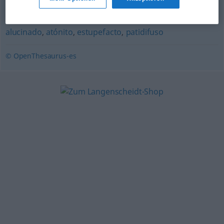
asombrado
,
sorprendido
,
pasmado
,
impresionado
,
alucinado
,
atónito
,
estupefacto
,
patidifuso
© OpenThesaurus-es