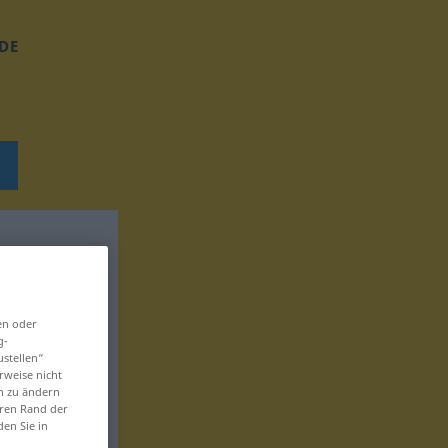
DE
en oder
g-
ustellen“
rweise nicht
en zu ändern
eren Rand der
den Sie in