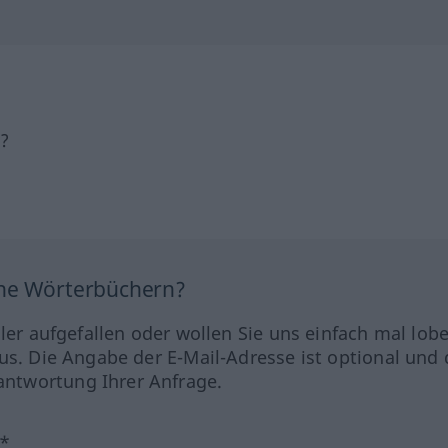
h?
ine Wörterbüchern?
hler aufgefallen oder wollen Sie uns einfach mal lob
us. Die Angabe der E-Mail-Adresse ist optional und 
ntwortung Ihrer Anfrage.
?*