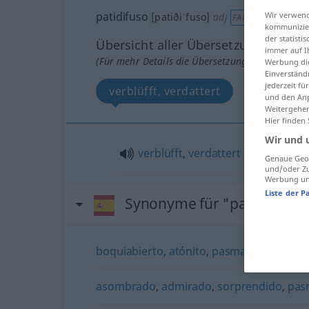
patidifuso
Wir verwend
[patiðiˈfuso]
adj
FAM
kommunizier
der statist
Übersicht aller Übersetzungen
immer auf I
(Für mehr Details die Übersetzung anklicken/an
Werbung die
Einverständ
jederzeit f
verblüfft, verdattert
und den Anp
Weitergehen
Hier finden
Wir und 
verblüfft
,
verdattert
Genaue Geol
und/oder Zu
Werbung und
Liste der P
Synonyme für "patidifuso"
boquiabierto
,
atónito
,
pasmado
,
absorto
asombrado
,
admirado
,
sorprendido
,
pas