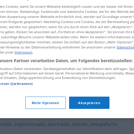
en Cookies, damit Sie unsere Webseite bestmöglich nutzen und wir besser mit Ihnen
en können. Notwendige, funktionale und statistische Cookies, die für den Betrieb d
ischen Auswertung unserer Webseite erforderlich sind, werden auf Grundlage unserer
hrem Endgerät gespeichert. Marketing-Cookies und Cookies, die der Bereitstellung per
tippen)
nen, werden nur gespeichert, wenn Sie uns durch einen Klick auf den „Akzeptieren“-
nis geben. Klicken Sie ansonsten auf „Fortfahren ohne Akzeptieren“. Sie können Ihre 
ür zukünftige Besuche unserer Webseite widerrufen. Wenn Sie weitere Informationen 
assungsmöglichkeiten möchten, klicken Sie einfach auf den Button „Mehr Optionen“
de Hinweise zu der Datenverarbeitung entnehmen Sie ansonsten unserer
Datenschut
 Sie unser
Impressum
.
unsere Partner verarbeiten Daten, um Folgendes bereitzustellen:
patidifuso
ocation-Daten verwenden. Geräteeigenschaften zur Identifikation aktiv abfragen. Sp
griff auf Informationen auf einem Gerät. Personalisierte Werbung und Inhalte, Mes
 Inhalten, Zielgruppenforschung und Entwicklung von Dienstleistungen.
artner (Lieferanten)
Mehr Optionen
Akzeptieren
,
admirado
,
enajenado
,
patitieso
mado
,
impresionado
,
alucinado
,
atónito
,
estupefacto