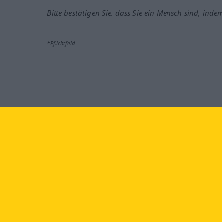
Bitte bestätigen Sie, dass Sie ein Mensch sind, inde
*Pflichtfeld
Besuchen Sie uns auf:
faceb
Langenscheidt