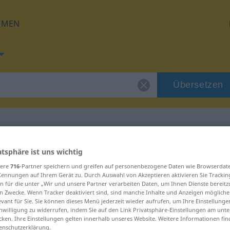
HMEN
Übersetzen
für "patidifuso"
atsphäre ist uns wichtig
sere
716
-Partner speichern und greifen auf personenbezogene Daten wie Browserdat
Kennungen auf Ihrem Gerät zu. Durch Auswahl von Akzeptieren aktivieren Sie Trackin
ung
n für die unter „Wir und unsere Partner verarbeiten Daten, um Ihnen Dienste bereitz
n Zwecke. Wenn Tracker deaktiviert sind, sind manche Inhalte und Anzeigen mögliche
evant für Sie. Sie können dieses Menü jederzeit wieder aufrufen, um Ihre Einstellung
inwilligung zu widerrufen, indem Sie auf den Link Privatsphäre-Einstellungen am unt
cken. Ihre Einstellungen gelten innerhalb unseres Website. Weitere Informationen fin
enschutzerklärung.