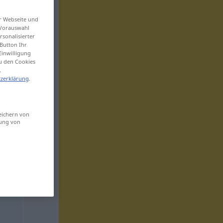
er Webseite und
 Vorauswahl
sonalisierter
Button Ihr
Einwilligung
zu den Cookies
.
zerklärung
.
eichern von
sung von