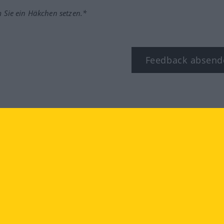
m Sie ein Häkchen setzen.*
Feedback absend
ook
YouTube
Instagram