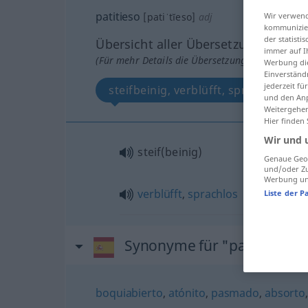
patitieso
Wir verwend
[patiˈtĭeso]
adj
kommunizier
der statist
Übersicht aller Übersetzungen
immer auf I
(Für mehr Details die Übersetzung anklicken/an
Werbung die
Einverständ
jederzeit f
steifbeinig, verblüfft, sprachlos
und den Anp
Weitergehen
Hier finden
Wir und 
steif(beinig)
Genaue Geol
und/oder Zu
Werbung und
verblüfft
,
sprachlos
Liste der P
Synonyme für "patitieso"
boquiabierto
,
atónito
,
pasmado
,
absorto