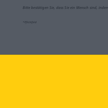
Bitte bestätigen Sie, dass Sie ein Mensch sind, inde
*Pflichtfeld
Besuchen Sie uns auf:
faceb
Langenscheidt