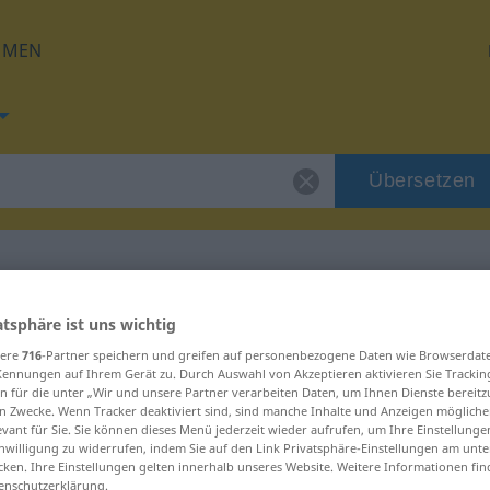
HMEN
Übersetzen
für "patitieso"
atsphäre ist uns wichtig
sere
716
-Partner speichern und greifen auf personenbezogene Daten wie Browserdat
Kennungen auf Ihrem Gerät zu. Durch Auswahl von Akzeptieren aktivieren Sie Trackin
ng
n für die unter „Wir und unsere Partner verarbeiten Daten, um Ihnen Dienste bereitz
n Zwecke. Wenn Tracker deaktiviert sind, sind manche Inhalte und Anzeigen mögliche
evant für Sie. Sie können dieses Menü jederzeit wieder aufrufen, um Ihre Einstellung
inwilligung zu widerrufen, indem Sie auf den Link Privatsphäre-Einstellungen am unt
cken. Ihre Einstellungen gelten innerhalb unseres Website. Weitere Informationen fin
enschutzerklärung.