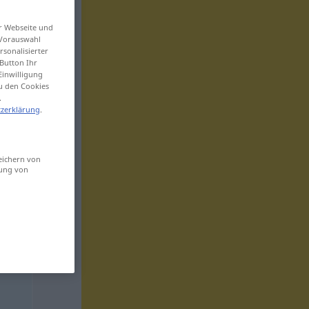
er Webseite und
 Vorauswahl
sonalisierter
Button Ihr
Einwilligung
zu den Cookies
.
zerklärung
.
eichern von
sung von