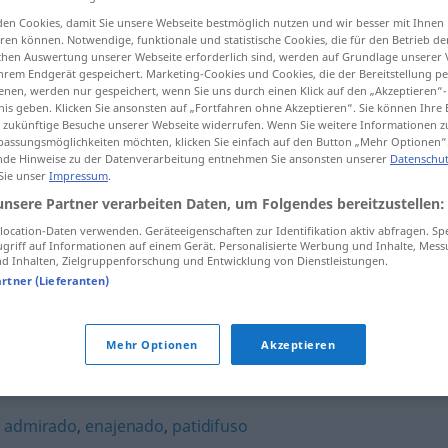
en Cookies, damit Sie unsere Webseite bestmöglich nutzen und wir besser mit Ihnen
en können. Notwendige, funktionale und statistische Cookies, die für den Betrieb d
ischen Auswertung unserer Webseite erforderlich sind, werden auf Grundlage unserer
hrem Endgerät gespeichert. Marketing-Cookies und Cookies, die der Bereitstellung per
tippen)
nen, werden nur gespeichert, wenn Sie uns durch einen Klick auf den „Akzeptieren“-
nis geben. Klicken Sie ansonsten auf „Fortfahren ohne Akzeptieren“. Sie können Ihre 
ür zukünftige Besuche unserer Webseite widerrufen. Wenn Sie weitere Informationen 
assungsmöglichkeiten möchten, klicken Sie einfach auf den Button „Mehr Optionen“
de Hinweise zu der Datenverarbeitung entnehmen Sie ansonsten unserer
Datenschut
 Sie unser
Impressum
.
unsere Partner verarbeiten Daten, um Folgendes bereitzustellen:
patitieso
ocation-Daten verwenden. Geräteeigenschaften zur Identifikation aktiv abfragen. Sp
griff auf Informationen auf einem Gerät. Personalisierte Werbung und Inhalte, Mes
 Inhalten, Zielgruppenforschung und Entwicklung von Dienstleistungen.
patitieso
artner (Lieferanten)
FAM
FIG
Mehr Optionen
Akzeptieren
,
admirado
,
enajenado
,
patidifuso