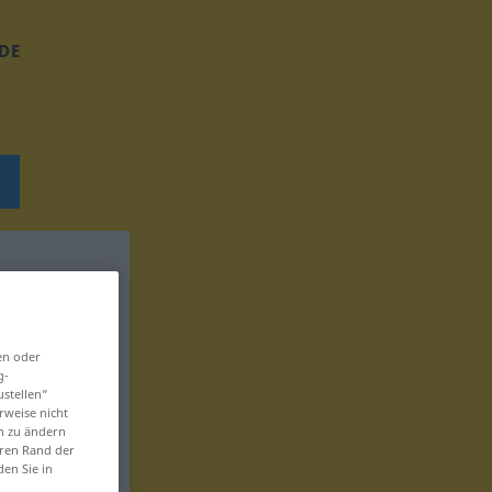
DE
en oder
g-
ustellen“
rweise nicht
en zu ändern
eren Rand der
den Sie in