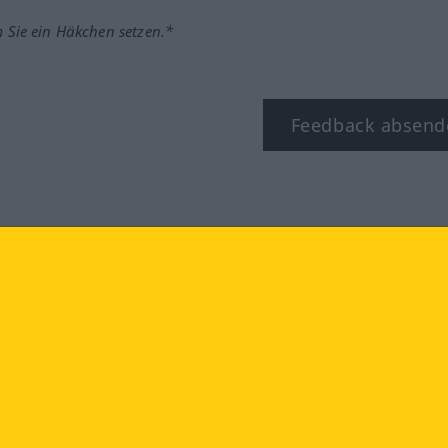
m Sie ein Häkchen setzen.*
Feedback absend
ook
YouTube
Instagram