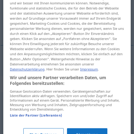
und wir besser mit Ihnen kommunizieren können. Notwendige,
funktionale und statistische Cookies, die für den Betrieb der Webseite
Übersicht aller Übersetzungen
und der statistischen Auswertung unserer Webseite erforderlich sind,
(Für mehr Details die Übersetzung anklicken/antippen)
werden auf Grundlage unserer Vorauswahl immer auf Ihrem Endgerät
gespeichert. Marketing-Cookies und Cookies, die der Bereitstellung
personalisierter Werbung dienen, werden nur gespeichert, wenn Sie uns
asombrado, sorprendido
durch einen Klick auf den „Akzeptieren“-Button Ihr Einverständnis
geben. Klicken Sie ansonsten auf „Fortfahren ohne Akzeptieren“. Sie
können Ihre Einwilligung jederzeit für zukünftige Besuche unserer
Webseite widerrufen. Wenn Sie weitere Informationen zu den Cookies
und den Anpassungsmöglichkeiten möchten, klicken Sie einfach auf den
Button „Mehr Optionen“. Weitergehende Hinweise zu der
asombrado
,
sorprendido
(
de
)
erstaunt
über
Datenverarbeitung entnehmen Sie ansonsten unserer
Datenschutzerklärung
. Hier finden Sie unser
Impressum
.
Wir und unsere Partner verarbeiten Daten, um
Beispielsätze für "erstaunt"
Folgendes bereitzustellen:
Genaue Geolocation-Daten verwenden. Geräteeigenschaften zur
Identifikation aktiv abfragen. Speichern von und/oder Zugriff auf
Informationen auf einem Gerät. Personalisierte Werbung und Inhalte,
bass
erstaunt
Messung von Werbung und Inhalten, Zielgruppenforschung und
pasmado
,
muy
sorprendido
Entwicklung von Dienstleistungen.
Liste der Partner (Lieferanten)
wie erstaunt war ich!
¡cuál no sería mi
asombro!