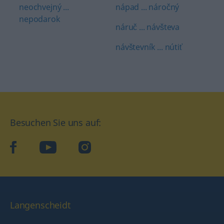
neochvejný ...
nápad ... náročný
nepodarok
náruč ... návšteva
návštevník ... nútiť
Besuchen Sie uns auf:
facebook
YouTube
Instagram
Langenscheidt