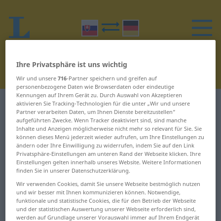
Ihre Privatsphäre ist uns wichtig
Wir und unsere
716
-Partner speichern und greifen auf
personenbezogene Daten wie Browserdaten oder eindeutige
Kennungen auf Ihrem Gerät zu. Durch Auswahl von Akzeptieren
Slowakisch-Deutsch Wörterbuch
N
aktivieren Sie Tracking-Technologien für die unter „Wir und unsere
Partner verarbeiten Daten, um Ihnen Dienste bereitzustellen“
aufgeführten Zwecke. Wenn Tracker deaktiviert sind, sind manche
Wörter auf Slowakisch, die mit N
Inhalte und Anzeigen möglicherweise nicht mehr so relevant für Sie. Sie
können dieses Menü jederzeit wieder aufrufen, um Ihre Einstellungen zu
beginnen
ändern oder Ihre Einwilligung zu widerrufen, indem Sie auf den Link
Privatsphäre-Einstellungen am unteren Rand der Webseite klicken. Ihre
Einstellungen gelten innerhalb unseres Website. Weitere Informationen
finden Sie in unserer Datenschutzerklärung.
na ... nadbytok
nepoddajný ...
nepremokavý
Wir verwenden Cookies, damit Sie unsere Webseite bestmöglich nutzen
nadbytočný ... nadutý
und wir besser mit Ihnen kommunizieren können. Notwendige,
funktionale und statistische Cookies, die für den Betrieb der Webseite
neprestajný ...
und der statistischen Auswertung unserer Webseite erforderlich sind,
naduť ... nahnúť
neschopný
werden auf Grundlage unserer Vorauswahl immer auf Ihrem Endgerät