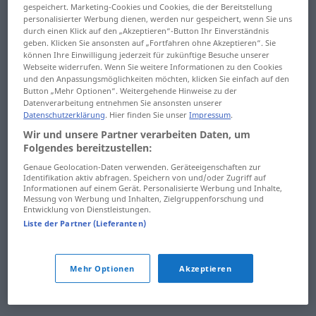
gespeichert. Marketing-Cookies und Cookies, die der Bereitstellung
nahor ... najviac
neskladný ... netušený
personalisierter Werbung dienen, werden nur gespeichert, wenn Sie uns
durch einen Klick auf den „Akzeptieren“-Button Ihr Einverständnis
najímať ... namiesto
geben. Klicken Sie ansonsten auf „Fortfahren ohne Akzeptieren“. Sie
netvor ... nevídaný
können Ihre Einwilligung jederzeit für zukünftige Besuche unserer
Webseite widerrufen. Wenn Sie weitere Informationen zu den Cookies
namietať ... napodobniť
nevýhodný ...
und den Anpassungsmöglichkeiten möchten, klicken Sie einfach auf den
Button „Mehr Optionen“. Weitergehende Hinweise zu der
nezodpovedný
napokon ... napísať
Datenverarbeitung entnehmen Sie ansonsten unserer
Datenschutzerklärung
. Hier finden Sie unser
Impressum
.
nezrovnalosť ...
napĺňať ... nasledovať
Wir und unsere Partner verarbeiten Daten, um
nešťastie
Folgendes bereitzustellen:
naslepo ... natrhnúť
nešťastný ... ničiť
Genaue Geolocation-Daten verwenden. Geräteeigenschaften zur
Identifikation aktiv abfragen. Speichern von und/oder Zugriff auf
natrieť ... nazerať
Informationen auf einem Gerät. Personalisierte Werbung und Inhalte,
ničomný ... novoročný
Messung von Werbung und Inhalten, Zielgruppenforschung und
Entwicklung von Dienstleistungen.
nazmar ... nebezpečný
novostavba ...
Liste der Partner (Lieferanten)
nebo ... nedočkavý
náchylnosť
nedávno ... nemluvňa
náchylný ... nájsť
Mehr Optionen
Akzeptieren
nemoc ... neochotný
nákaza ... nános