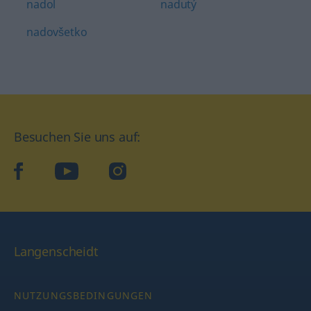
nadol
nadutý
nadovšetko
Besuchen Sie uns auf:
facebook
YouTube
Instagram
Langenscheidt
NUTZUNGSBEDINGUNGEN