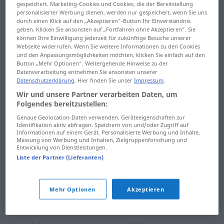
gespeichert. Marketing-Cookies und Cookies, die der Bereitstellung
nadchádzať
nadporučík
personalisierter Werbung dienen, werden nur gespeichert, wenn Sie uns
durch einen Klick auf den „Akzeptieren“-Button Ihr Einverständnis
nadhadzovať
nadpočetný
geben. Klicken Sie ansonsten auf „Fortfahren ohne Akzeptieren“. Sie
können Ihre Einwilligung jederzeit für zukünftige Besuche unserer
nadhodiť
nadpriemerný
Webseite widerrufen. Wenn Sie weitere Informationen zu den Cookies
und den Anpassungsmöglichkeiten möchten, klicken Sie einfach auf den
Button „Mehr Optionen“. Weitergehende Hinweise zu der
nadjazd
nadprirodzený
Datenverarbeitung entnehmen Sie ansonsten unserer
Datenschutzerklärung
. Hier finden Sie unser
Impressum
.
nadlho
nadpráca
Wir und unsere Partner verarbeiten Daten, um
Folgendes bereitzustellen:
nadmerný
nadpísať
Genaue Geolocation-Daten verwenden. Geräteeigenschaften zur
Identifikation aktiv abfragen. Speichern von und/oder Zugriff auf
nadmieru
nadradený
Informationen auf einem Gerät. Personalisierte Werbung und Inhalte,
Messung von Werbung und Inhalten, Zielgruppenforschung und
nadnes
nadriadený
Entwicklung von Dienstleistungen.
Liste der Partner (Lieferanten)
nadnesený
nadrobno
nadobro
nadstavba
Mehr Optionen
Akzeptieren
nadobúdať
nadstaviť