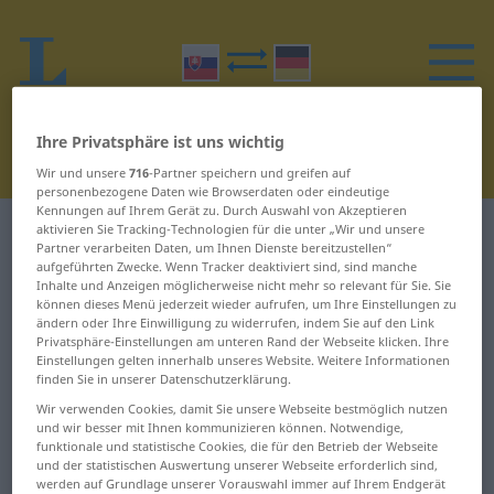
Ihre Privatsphäre ist uns wichtig
Wir und unsere
716
-Partner speichern und greifen auf
personenbezogene Daten wie Browserdaten oder eindeutige
Kennungen auf Ihrem Gerät zu. Durch Auswahl von Akzeptieren
aktivieren Sie Tracking-Technologien für die unter „Wir und unsere
Slowakisch-Deutsch Wörterbuch
N
2
Partner verarbeiten Daten, um Ihnen Dienste bereitzustellen“
aufgeführten Zwecke. Wenn Tracker deaktiviert sind, sind manche
Wörter auf Slowakisch, die mit N
Inhalte und Anzeigen möglicherweise nicht mehr so relevant für Sie. Sie
können dieses Menü jederzeit wieder aufrufen, um Ihre Einstellungen zu
beginnen – nadbytočný ...
ändern oder Ihre Einwilligung zu widerrufen, indem Sie auf den Link
Privatsphäre-Einstellungen am unteren Rand der Webseite klicken. Ihre
nadutý
Einstellungen gelten innerhalb unseres Website. Weitere Informationen
finden Sie in unserer Datenschutzerklärung.
Wir verwenden Cookies, damit Sie unsere Webseite bestmöglich nutzen
nadbytočný
nadpis
und wir besser mit Ihnen kommunizieren können. Notwendige,
funktionale und statistische Cookies, die für den Betrieb der Webseite
nadchnúť
nadpolovičný
und der statistischen Auswertung unserer Webseite erforderlich sind,
werden auf Grundlage unserer Vorauswahl immer auf Ihrem Endgerät